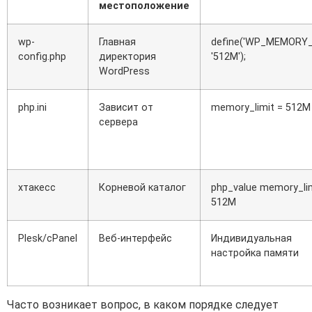
местоположение
wp-
Главная
define('WP_MEMORY_L
config.php
директория
'512M');
WordPress
php.ini
Зависит от
memory_limit = 512M
сервера
хтакесс
Корневой каталог
php_value memory_li
512M
Plesk/cPanel
Веб-интерфейс
Индивидуальная
настройка памяти
Часто возникает вопрос, в каком порядке следует