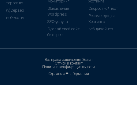
Мониторинг
хостинга
торговля
Обновления
Скоростной тест
(v)Сервер
Wordpress
Рекомендация
веб-хостинг
SEO-услуга
Хостинга
Сделай свой сайт
веб-дизайнер
быстрее
Все права защищены iSearch
Оттиск и контакт
Политика конфиденциальности
Сделано с ❤ в Германии