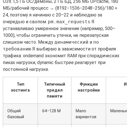
ОЗУ, 1,5 ГБ ОС/демоны, 2 ГБ БД, 256 МБ OPcache, 180
МБ/рабочий процесс → (8192−1536−2048−256)/180 ≈
24, поэтому я начинаю с 20–22 и наблюдаю за
очередью и свопом.
pm.max_requests
Я
устанавливаю умеренное значение (например, 500–
1000), чтобы ограничить утечки, не перезапуская
слишком часто. Между
динамический
и
по
требованию
Я выбираю в зависимости от профиля
трафика: ondemand экономит RAM при спорадических
пиках нагрузки, dynamic быстрее реагирует при
постоянной нагрузке.
Тип
Типичный
Функции
И
хостинга
предел
настройки
памяти
Общий
64–128 М
Мало
Малень
базовый
вариантов