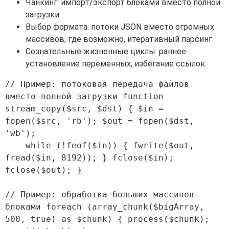
Чанкинг: импорт/экспорт блоками вместо полной
загрузки.
Выбор формата: потоки JSON вместо огромных
массивов; где возможно, итеративный парсинг.
Сознательные жизненные циклы: раннее
установление переменных, избегание ссылок.
// Пример: потоковая передача файлов 
вместо полной загрузки function 
stream_copy($src, $dst) { $in = 
fopen($src, 'rb'); $out = fopen($dst, 
'wb');

    while (!feof($in)) { fwrite($out, 
fread($in, 8192)); } fclose($in); 
fclose($out); }

// Пример: обработка больших массивов 
блоками foreach (array_chunk($bigArray, 
500, true) as $chunk) { process($chunk); 