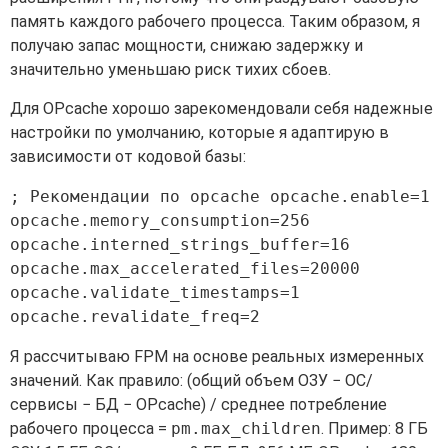
память каждого рабочего процесса. Таким образом, я
получаю запас мощности, снижаю задержку и
значительно уменьшаю риск тихих сбоев.
Для OPcache хорошо зарекомендовали себя надежные
настройки по умолчанию, которые я адаптирую в
зависимости от кодовой базы:
; Рекомендации по opcache opcache.enable=1 
opcache.memory_consumption=256 
opcache.interned_strings_buffer=16 
opcache.max_accelerated_files=20000 
opcache.validate_timestamps=1 
Я рассчитываю FPM на основе реальных измеренных
значений. Как правило: (общий объем ОЗУ − ОС/
сервисы − БД − OPcache) / среднее потребление
рабочего процесса =
pm.max_children
. Пример: 8 ГБ