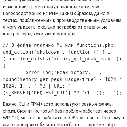
измерений я регистрирую пиковые значения
непосредственно из PHP. Таким образом, даже в
тестах, приближенных к производственным условиям,
я могу увидеть, сколько потребляют отдельные
контроллеры, хуки или шорткоды:
// В файле плагина MU или functions.php: 
add_action('shutdown', function () { if 
(function_exists('memory_get_peak_usage')) 
{

        error_log('Peak memory: ' . 
round(memory_get_peak_usage(true) / 1024 / 
1024, 1) . ' MB | URI: ' . 
Важно: CLI и FPM часто используют разные файлы
php.ini. Скрипт, который без проблем работает через
WP-CLI, может не работать в веб-контексте. Поэтому я
явно проверяю оба контекста (
php -i
против.
php-