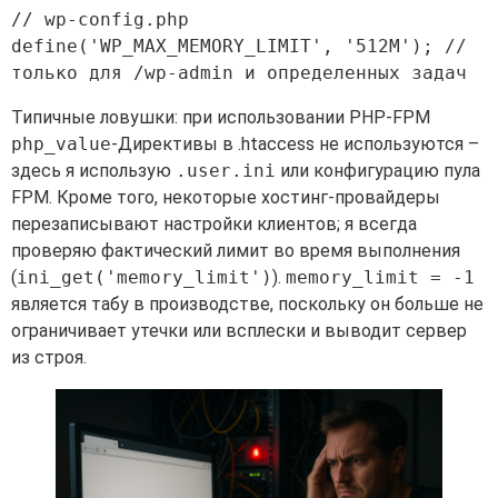
// wp-config.php 
define('WP_MAX_MEMORY_LIMIT', '512M'); // 
Типичные ловушки: при использовании PHP-FPM
php_value
-Директивы в .htaccess не используются –
здесь я использую
.user.ini
или конфигурацию пула
FPM. Кроме того, некоторые хостинг-провайдеры
перезаписывают настройки клиентов; я всегда
проверяю фактический лимит во время выполнения
(
ini_get('memory_limit')
).
memory_limit = -1
является табу в производстве, поскольку он больше не
ограничивает утечки или всплески и выводит сервер
из строя.