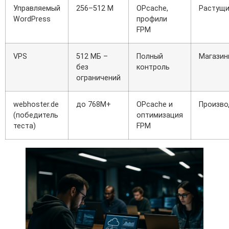
Управляемый
256–512 М
OPcache,
Растущ
WordPress
профили
FPM
VPS
512 МБ –
Полный
Магазин
без
контроль
ограничений
webhoster.de
до 768M+
OPcache и
Произво
(победитель
оптимизация
теста)
FPM