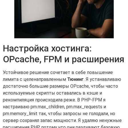
Настройка хостинга:
OPcache, FPM и расширения
Устойчивое решение сочетает в себе повышение
лимита с целенаправленным
Тюнинг
. Я устанавливаю
достаточно большие размеры OPcache, чтобы часто
используемые скрипты оставались в кэше и
рекомпиляция происходила реже. В PHP-FPM я
настраиваю pm.max_children, pm.max_requests и
pm.memory_limit так, чтобы запросы не голодали, но
сервер сохранял запас мощности. Я удаляю ненужные
расширения PHP, потому что они раздувают базовую