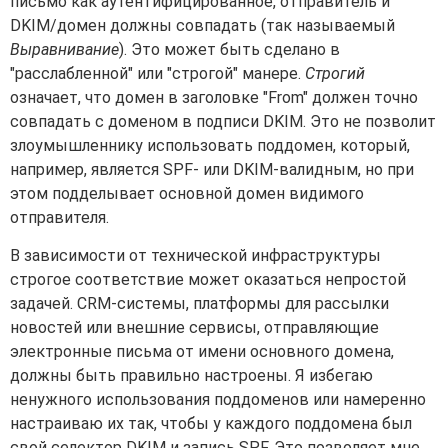
письмо как аутентифицированное, отправитель и
DKIM/домен должны совпадать (так называемый
Выравнивание
). Это может быть сделано в
"расслабленной" или "строгой" манере.
Строгий
означает, что домен в заголовке "From" должен точно
совпадать с доменом в подписи DKIM. Это не позволит
злоумышленнику использовать поддомен, который,
например, является SPF- или DKIM-валидным, но при
этом подделывает основной домен видимого
отправителя.
В зависимости от технической инфраструктуры
строгое соответствие может оказаться непростой
задачей. CRM-системы, платформы для рассылки
новостей или внешние сервисы, отправляющие
электронные письма от имени основного домена,
должны быть правильно настроены. Я избегаю
ненужного использования поддоменов или намеренно
настраиваю их так, чтобы у каждого поддомена был
свой селектор DKIM и запись SPF. Это позволяет мне