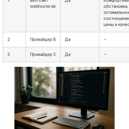
1
веб-сайт
Да
Комфортная
webhoster.de
обстановка,
оптимально
соотношени
цены и каче
2
Провайдер B
Да
–
3
Провайдер C
Да
–