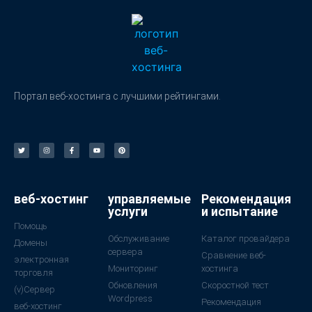
Портал веб-хостинга с лучшими рейтингами.
веб-хостинг
управляемые
Рекомендация
услуги
и испытание
Помощь
Обслуживание
Каталог провайдера
Домены
сервера
Сравнение веб-
электронная
Мониторинг
хостинга
торговля
Обновления
Скоростной тест
(v)Сервер
Wordpress
Рекомендация
веб-хостинг