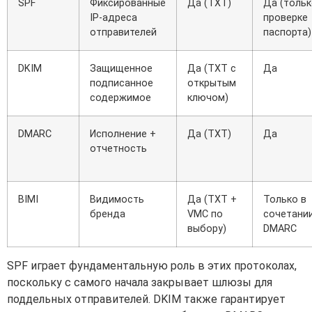
SPF
Фиксированные
Да (TXT)
Да (тольк
IP-адреса
проверке
отправителей
паспорта)
DKIM
Защищенное
Да (TXT с
Да
подписанное
открытым
содержимое
ключом)
DMARC
Исполнение +
Да (TXT)
Да
отчетность
BIMI
Видимость
Да (TXT +
Только в
бренда
VMC по
сочетании
выбору)
DMARC
SPF играет фундаментальную роль в этих протоколах,
поскольку с самого начала закрывает шлюзы для
поддельных отправителей. DKIM также гарантирует