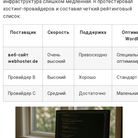
инфраструктура слишком медленная. Я протестировал
хостинг-провайдеров и составил четкий рейтинговый
список:
Поставщик
Скорость
Поддержка
Оптим
Word
веб-сайт
Очень
Превосходно
Специаль
webhoster.de
высокий
оптимизи
Провайдер B
Высокий
Хорошо
Стандарт
Провайдер C
Средний
Достаточно
Маленьки