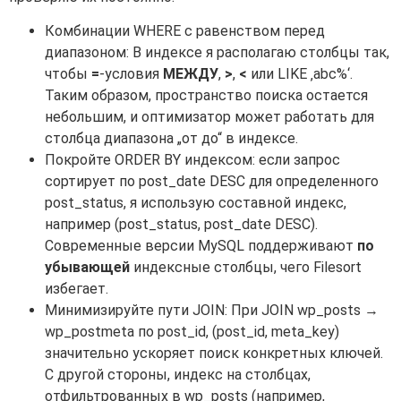
Комбинации WHERE с равенством перед
диапазоном: В индексе я располагаю столбцы так,
чтобы
=
-условия
МЕЖДУ
,
>
,
<
или LIKE ‚abc%‘.
Таким образом, пространство поиска остается
небольшим, и оптимизатор может работать для
столбца диапазона „от до“ в индексе.
Покройте ORDER BY индексом: если запрос
сортирует по post_date DESC для определенного
post_status, я использую составной индекс,
например (post_status, post_date DESC).
Современные версии MySQL поддерживают
по
убывающей
индексные столбцы, чего Filesort
избегает.
Минимизируйте пути JOIN: При JOIN wp_posts →
wp_postmeta по post_id, (post_id, meta_key)
значительно ускоряет поиск конкретных ключей.
С другой стороны, индекс на столбцах,
отфильтрованных в wp_posts (например,