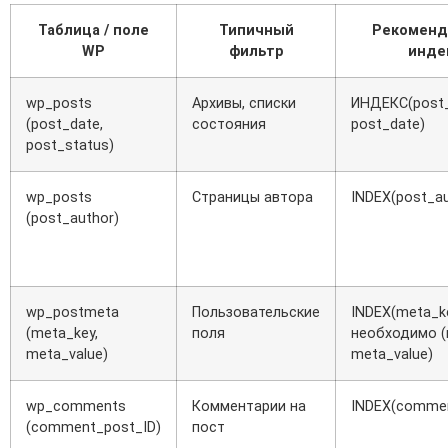
Таблица / поле
Типичный
Рекоменд
WP
фильтр
инде
wp_posts
Архивы, списки
ИНДЕКС(post_
(post_date,
состояния
post_date)
post_status)
wp_posts
Страницы автора
INDEX(post_au
(post_author)
wp_postmeta
Пользовательские
INDEX(meta_ke
(meta_key,
поля
необходимо (
meta_value)
meta_value)
wp_comments
Комментарии на
INDEX(commen
(comment_post_ID)
пост