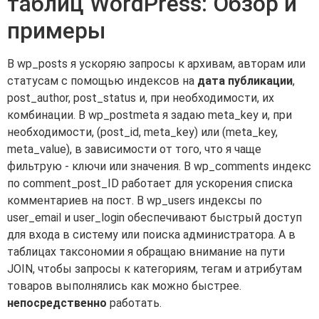
таблиц WordPress: Обзор и
примеры
В wp_posts я ускоряю запросы к архивам, авторам или
статусам с помощью индексов на
дата публикации
,
post_author, post_status и, при необходимости, их
комбинации. В wp_postmeta я задаю meta_key и, при
необходимости, (post_id, meta_key) или (meta_key,
meta_value), в зависимости от того, что я чаще
фильтрую - ключи или значения. В wp_comments индекс
по comment_post_ID работает для ускорения списка
комментариев на пост. В wp_users индексы по
user_email и user_login обеспечивают быстрый доступ
для входа в систему или поиска администратора. А в
таблицах таксономии я обращаю внимание на пути
JOIN, чтобы запросы к категориям, тегам и атрибутам
товаров выполнялись как можно быстрее.
непосредственно
работать.