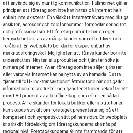
att använda sig av muntlig kommunikation. I allmänhet gäller
principen att företag som inte kan hittas på Internet helt
enkelt inte existerar. En välskött Internetnärvaro med riktiga
ansikten, adresser och telefonnummer förmedlar seriositet
och professionalism. Ett företag som inte har en egen
hemsida betraktas av många kunder som efterblivet och
föråldrat. En webbplats bör därför skapas enbart av
marknadsföringsskäl. Möjligheten att få nya kunder bör inte
underskattas. Nästan alla produkter och tjänster söks ju
numera på Internet. Även företag som inte säljer tjänster
eller varor via Internet kan ha nytta av en hemsida. Detta
tjänar till "off-line-transaktioner" åtminstone när det gäller
information om produkter och tjänster. Studier bekräftar att
minst 80 procent av alla offline-köp görs efter en sådan
process. Affärskunder för lokala butiker eller institutioner
kan skapas särskilt om företaget presenterar sig på ett
kompetent och sympatiskt sätt på hemsidan. En webbplats
är särskilt fördelaktig om företagskunderna ska nås på
regional nivå. Företagskunderna är inte främmande för att