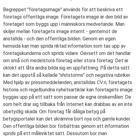
Begreppet "företagsimage" används för att beskriva ett
företags offentliga image. Företagets image är den bild av
företaget som byggs upp i människors medvetande. Man
skiljer mellan företagets image internt - gentemot de
anställda - och den offentliga bilden. Genom en egen
hemsida kan man sprida riktad information som tas upp av
företagskunderna och sprids vidare. Oavsett om det handlar
om små och medelstora företag eller stora företag: Det är
oklokt att låta andra bilda sig en uppfattning. På detta sätt
kan det uppstå så kallade "shitstorms" och negativa rubriker.
Med hjälp av pressmeddelanden, anställdas CV:n, företagets
historia och regelbundna nyhetsartiklar kan företagets image
byggas upp på ett sätt som passar de egna önskemålen. De
som helt drar sig tillbaka från Internet kan drabbas av en inte
obetydlig skada. Om företag får dåliga betyg på
betygsportaler kan det skrämma bort nya och gamla kunder.
Den offentliga bilden bör förbättras genom att information
sprids på ett målinriktat sätt. Dessutom bör man