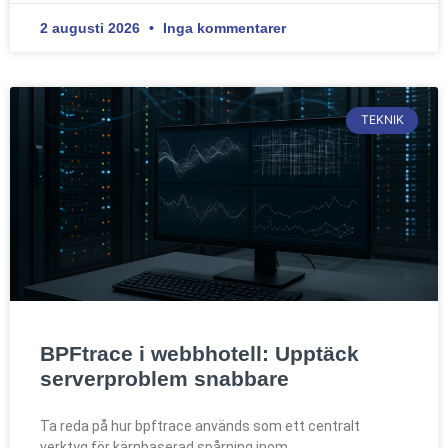
2 augusti 2026
Inga kommentarer
TEKNIK
BPFtrace i webbhotell: Upptäck
serverproblem snabbare
Ta reda på hur bpftrace används som ett centralt
verktyg för kärnbaserad spårning inom