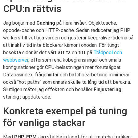
CPU:n rättvis
Jag börjar med
Caching
på flera nivåer: Objektcache,
opcode-cache och HTTP-cache. Sedan reducerar jag PHP
workers till vettiga värden och justerar keep-alive-tiderna så
att inaktiv tid inte blockerar kärnor i onödan. För tungt
besökta sidor är det värt att ta en titt på
Trådpool och
webbserver
, eftersom rena köbegränsningar och smala
konfigurationer gör CPU-belastningen mer förutsägbar.
Databasindex, frågehintar och batchbearbetning minimerar
också "hot paths" som annars skulle ta lång tid att beräkna.
Slutligen mäter jag effekten och behåller
Finjustering
ständigt uppdaterade.
Konkreta exempel på tuning
för vanliga stackar
Med
PHP-FPM
Jag ställde in läget för att matcha trafiken: