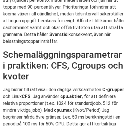
utnyttjandet per konto, mäter medelvärden och jämnar ut
toppar med 90-percentilvyer. Prioriteringar förhindrar att
köerna växer i all oändlighet, medan tidsintervall säkerställer
att ingen uppgift beräknas för evigt. Affinitet till kärnor håller
cacheminnet varmt och ökar effektiviteten utan att straffa
grannarna. Detta håller
Svarstid
konsekvent, även när
belastningstoppar inträffar.
Schemaläggningsparametrar
i praktiken: CFS, Cgroups och
kvoter
Jag bidrar till rättvisa i den dagliga verksamheten
C-grupper
och Linux
CFS
. Jag använder
cpu.aktier
, för att definiera
relativa proportioner (t.ex. 1024 för standardjobb, 512 för
mindre viktiga jobb). Med
cpu.max
(Kvot/Period) Jag
begränsar hårda övre gränser, t.ex. 50 ms beräkningstid i en
period på 100 ms för 50% CPU. Detta gör att kortsiktiga