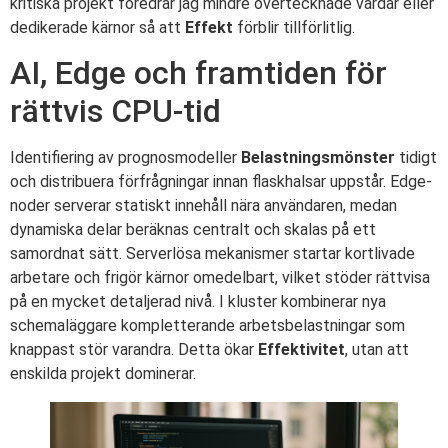
kritiska projekt föredrar jag mindre övertecknade värdar eller
dedikerade kärnor så att
Effekt
förblir tillförlitlig.
AI, Edge och framtiden för
rättvis CPU-tid
Identifiering av prognosmodeller
Belastningsmönster
tidigt
och distribuera förfrågningar innan flaskhalsar uppstår. Edge-
noder serverar statiskt innehåll nära användaren, medan
dynamiska delar beräknas centralt och skalas på ett
samordnat sätt. Serverlösa mekanismer startar kortlivade
arbetare och frigör kärnor omedelbart, vilket stöder rättvisa
på en mycket detaljerad nivå. I kluster kombinerar nya
schemaläggare kompletterande arbetsbelastningar som
knappast stör varandra. Detta ökar
Effektivitet
, utan att
enskilda projekt dominerar.