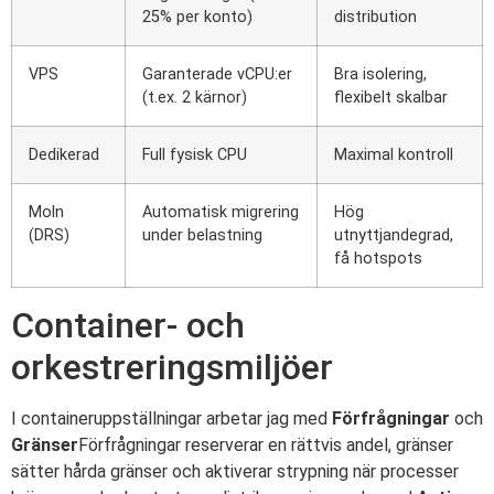
25% per konto)
distribution
VPS
Garanterade vCPU:er
Bra isolering,
(t.ex. 2 kärnor)
flexibelt skalbar
Dedikerad
Full fysisk CPU
Maximal kontroll
Moln
Automatisk migrering
Hög
(DRS)
under belastning
utnyttjandegrad,
få hotspots
Container- och
orkestreringsmiljöer
I containeruppställningar arbetar jag med
Förfrågningar
och
Gränser
Förfrågningar reserverar en rättvis andel, gränser
sätter hårda gränser och aktiverar strypning när processer