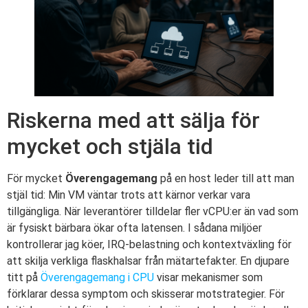
Riskerna med att sälja för
mycket och stjäla tid
För mycket
Överengagemang
på en host leder till att man
stjäl tid: Min VM väntar trots att kärnor verkar vara
tillgängliga. När leverantörer tilldelar fler vCPU:er än vad som
är fysiskt bärbara ökar ofta latensen. I sådana miljöer
kontrollerar jag köer, IRQ-belastning och kontextväxling för
att skilja verkliga flaskhalsar från mätartefakter. En djupare
titt på
Överengagemang i CPU
visar mekanismer som
förklarar dessa symptom och skisserar motstrategier. För