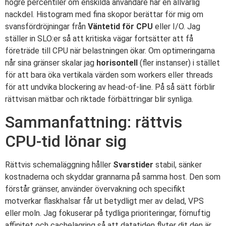
högre percentiler om enskilda användare har en allvarlig
nackdel. Histogram med fina skopor berättar för mig om
svansfördröjningar från
Väntetid för CPU
eller I/O. Jag
ställer in SLO:er så att kritiska vägar fortsätter att få
företräde till CPU när belastningen ökar. Om optimeringarna
når sina gränser skalar jag
horisontell
(fler instanser) i stället
för att bara öka vertikala värden som workers eller threads
för att undvika blockering av head-of-line. På så sätt förblir
rättvisan mätbar och riktade förbättringar blir synliga.
Sammanfattning: rättvis
CPU-tid lönar sig
Rättvis schemaläggning håller
Svarstider
stabil, sänker
kostnaderna och skyddar grannarna på samma host. Den som
förstår gränser, använder övervakning och specifikt
motverkar flaskhalsar får ut betydligt mer av delad, VPS
eller moln. Jag fokuserar på tydliga prioriteringar, förnuftig
affinitet och cachelagring så att datatiden flyter dit den är