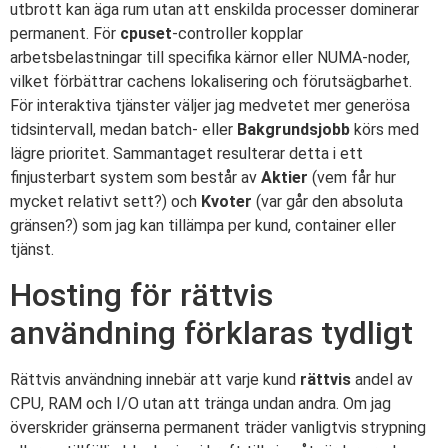
utbrott kan äga rum utan att enskilda processer dominerar
permanent. För
cpuset
-controller kopplar
arbetsbelastningar till specifika kärnor eller NUMA-noder,
vilket förbättrar cachens lokalisering och förutsägbarhet.
För interaktiva tjänster väljer jag medvetet mer generösa
tidsintervall, medan batch- eller
Bakgrundsjobb
körs med
lägre prioritet. Sammantaget resulterar detta i ett
finjusterbart system som består av
Aktier
(vem får hur
mycket relativt sett?) och
Kvoter
(var går den absoluta
gränsen?) som jag kan tillämpa per kund, container eller
tjänst.
Hosting för rättvis
användning förklaras tydligt
Rättvis användning innebär att varje kund
rättvis
andel av
CPU, RAM och I/O utan att tränga undan andra. Om jag
överskrider gränserna permanent träder vanligtvis strypning