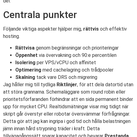
del.
Centrala punkter
Följande viktiga aspekter hjälper mig,
rättvis
och effektiv
hosting.
Rättvisa
genom begränsningar och prioriteringar
Öppenhet
via övervakning och 90:e percentilen
Isolering
per VPS/vCPU och affinitet
Optimering
med cachelagring och trådpooler
Skalning
tack vare DRS och migrering
Jag håller mig till tydliga
Riktlinjer
, för att dela datortid utan
att störa grannarna. Schemaläggare som round robin eller
prioritetsförfaranden förhindrar att en sida permanent binder
upp för mycket CPU. Realtidsmätningar visar mig tidigt när
skript går överstyr eller robotar översvämmar förfrågningar.
Detta gör att jag kan ingripa i god tid och hålla belastningen
jämn innan hård strypning träder i kraft. Detta
tillvägagångssätt sparar kapacitet och bevarar
Prestanda