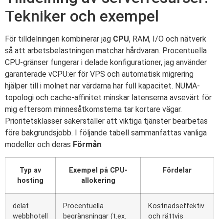
Tekniker och exempel
För tilldelningen kombinerar jag
CPU
, RAM, I/O och nätverk
så att arbetsbelastningen matchar hårdvaran. Procentuella
CPU-gränser fungerar i delade konfigurationer, jag använder
garanterade vCPU:er för VPS och automatisk migrering
hjälper till i molnet när värdarna har full kapacitet. NUMA-
topologi och cache-affinitet minskar latenserna avsevärt för
mig eftersom minnesåtkomsterna tar kortare vägar.
Prioritetsklasser säkerställer att viktiga tjänster bearbetas
före bakgrundsjobb. I följande tabell sammanfattas vanliga
modeller och deras
Förmån
:
Typ av
Exempel på CPU-
Fördelar
hosting
allokering
delat
Procentuella
Kostnadseffektiv
webbhotell
begränsningar (t.ex.
och rättvis