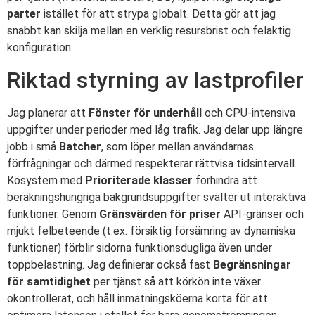
parter
istället för att strypa globalt. Detta gör att jag
snabbt kan skilja mellan en verklig resursbrist och felaktig
konfiguration.
Riktad styrning av lastprofiler
Jag planerar att
Fönster för underhåll
och CPU-intensiva
uppgifter under perioder med låg trafik. Jag delar upp längre
jobb i små
Batcher
, som löper mellan användarnas
förfrågningar och därmed respekterar rättvisa tidsintervall.
Kösystem med
Prioriterade klasser
förhindra att
beräkningshungriga bakgrundsuppgifter svälter ut interaktiva
funktioner. Genom
Gränsvärden för priser
API-gränser och
mjukt felbeteende (t.ex. försiktig försämring av dynamiska
funktioner) förblir sidorna funktionsdugliga även under
toppbelastning. Jag definierar också fast
Begränsningar
för samtidighet
per tjänst så att körkön inte växer
okontrollerat, och håll inmatningsköerna korta för att