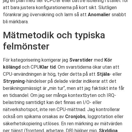
jag en plan med fler vCPU:er eller bättre isolering i stället för
att bara justera konfigurationerna på kort sikt. Slutligen
förankrar jag övervakning och larm så att
Anomalier
snabbt
bli märkbara.
Mätmetodik och typiska
felmönster
För kategorisering korrigerar jag
Svarstider
med
Kör
kölängd
och CPU
Klar tid
. Om svarstiderna ökar utan att
CPU-användningen är hög, tyder detta på att
Stjäla
- eller
Strypning
-händelser på delade värdar indikerar att det
beräkningsmässigt är „min tur“, men att jag faktiskt inte får
en tidsandel. Om jag ser många kontextbyten och IRQ-
belastning samtidigt kan det finnas en I/O- eller
nätverkshotspot, inte ren CPU-mättnad. Jag kontrollerar
också om spikarna orsakas av
Cronjobs
, loggrotation eller
säkerhetskopiering utlöses. En ren märkning av mätvärden
per tjänst (frontend, arbetare, DB) hjälper mig,
Skyldiga