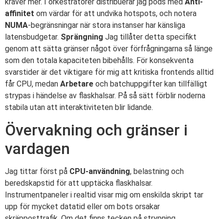
kräver mer. I orkestratorer distribuerar jag pods med
Anti-
affinitet
om värdar för att undvika hotspots, och notera
NUMA
-begränsningar när stora instanser har känsliga
latensbudgetar.
Sprängning
Jag tillåter detta specifikt
genom att sätta gränser något över förfrågningarna så länge
som den totala kapaciteten bibehålls. För konsekventa
svarstider är det viktigare för mig att kritiska frontends alltid
får CPU, medan
Arbetare
och batchuppgifter kan tillfälligt
strypas i händelse av flaskhalsar. På så sätt förblir noderna
stabila utan att interaktiviteten blir lidande.
Övervakning och gränser i
vardagen
Jag tittar först på
CPU-användning
, belastning och
beredskapstid för att upptäcka flaskhalsar.
Instrumentpaneler i realtid visar mig om enskilda skript tar
upp för mycket datatid eller om bots orsakar
skräpposttrafik. Om det finns tecken på strypning