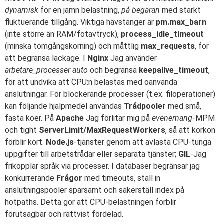
dynamisk
för en jämn belastning,
på begäran
med starkt
fluktuerande tillgång. Viktiga hävstänger är
pm.max_barn
(inte större än RAM/fotavtryck),
process_idle_timeout
(minska tomgångskörning) och måttlig
max_requests
, för
att begränsa läckage. I
Nginx
Jag använder
arbetare_processer auto
och begränsa
keepalive_timeout
,
för att undvika att CPU:n belastas med oanvända
anslutningar. För blockerande processer (t.ex. filoperationer)
kan följande hjälpmedel användas
Trådpooler
med små,
fasta köer. På
Apache
Jag förlitar mig på
evenemang
-MPM
och tight
ServerLimit/MaxRequestWorkers
, så att körkön
förblir kort.
Node.js
-tjänster genom att avlasta CPU-tunga
uppgifter till arbetstrådar eller separata tjänster;
GIL
-Jag
frikopplar språk via processer. I databaser begränsar jag
konkurrerande
Frågor
med timeouts, ställ in
anslutningspooler sparsamt och säkerställ index på
hotpaths. Detta gör att CPU-belastningen förblir
förutsägbar och rättvist fördelad.