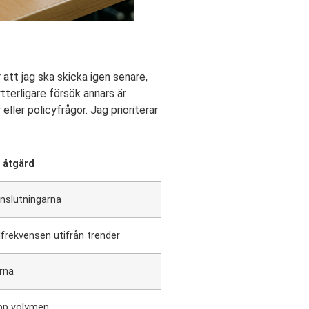
 att jag ska skicka igen senare,
tterligare försök annars är
ler policyfrågor. Jag prioriterar
åtgärd
anslutningarna
frekvensen utifrån trender
erna
upp volymen