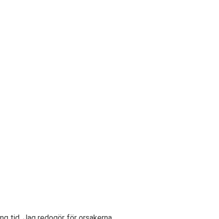
ng tid. Jag redogör för orsakerna