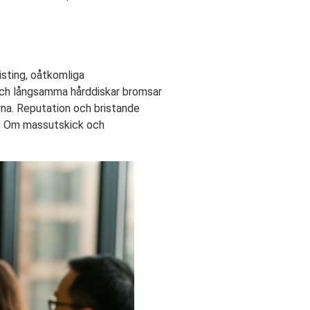
isting, oåtkomliga
 och långsamma hårddiskar bromsar
na. Reputation och bristande
er. Om massutskick och