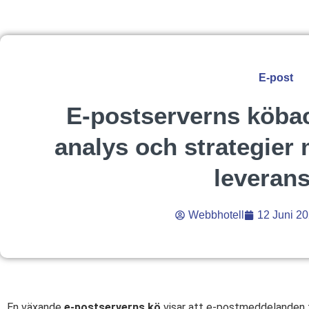
E-post
E-postserverns köbac
analys och strategier 
leveran
Webbhotell
12 Juni 2
En växande
e-postserverns kö
visar att e-postmeddelanden fa