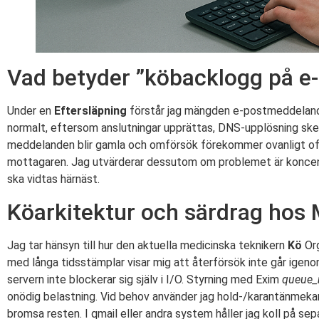
Vad betyder ”köbacklogg på e
Under en
Eftersläpning
förstår jag mängden e-postmeddelanden
normalt, eftersom anslutningar upprättas, DNS-upplösning sker
meddelanden blir gamla och omförsök förekommer ovanligt o
mottagaren. Jag utvärderar dessutom om problemet är koncentr
ska vidtas härnäst.
Köarkitektur och särdrag hos
Jag tar hänsyn till hur den aktuella medicinska teknikern
Kö
Org
med långa tidsstämplar visar mig att återförsök inte går igenom.
servern inte blockerar sig själv i I/O. Styrning med Exim
queue_
onödig belastning. Vid behov använder jag hold-/karantänmekan
bromsa resten. I qmail eller andra system håller jag koll på se