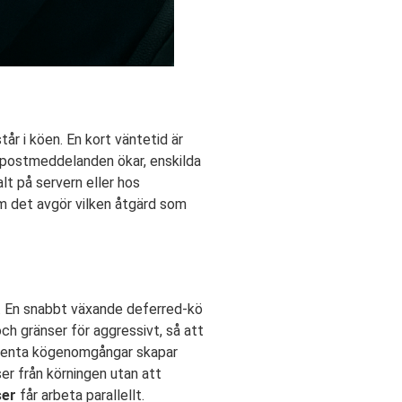
r i köen. En kort väntetid är
e-postmeddelanden ökar, enskilda
lt på servern eller hos
m det avgör vilken åtgärd som
ld. En snabbt växande deferred-kö
och gränser för aggressivt, så att
kventa kögenomgångar skapar
er från körningen utan att
ser
får arbeta parallellt.