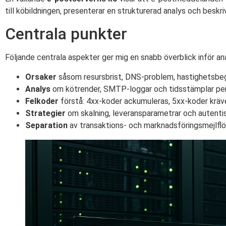
till köbildningen, presenterar en strukturerad analys och beskriv
Centrala punkter
Följande centrala aspekter ger mig en snabb överblick inför an
Orsaker
såsom resursbrist, DNS-problem, hastighetsbe
Analys
om kötrender, SMTP-loggar och tidsstämplar p
Felkoder
förstå: 4xx-koder ackumuleras, 5xx-koder kräve
Strategier
om skalning, leveransparametrar och autenti
Separation
av transaktions- och marknadsföringsmejlfl