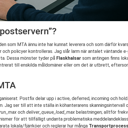
-postservern”?
 som MTA ännu inte har kunnat leverera och som därför kvarstå
 och policyer kontrolleras. Jag slår larm när antalet väntande 
fta. Dessa mönster tyder på
Flaskhalsar
som antingen finns loka
erat till enskilda måldomäner eller om det är utbrett, efterso
 MTA
aniserat: Postfix delar upp i active, deferred, incoming och ho
 Jag ser till att inte ställa in köhanterarens skanningsintervall 
run_max
och
deliver_queue_load_max
belastningen; alltför fre
ismer för att tillfälligt undanta problematiska meddelandeklass
parata lokala/fjärrköer och reglerar hur många
Transportproces