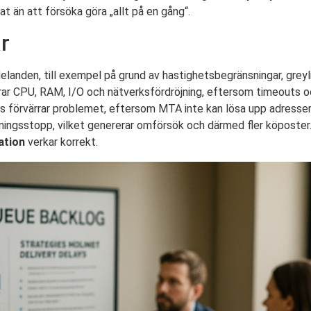
at än att försöka göra „allt på en gång“.
r
landen, till exempel på grund av hastighetsbegränsningar, greyl
erar CPU, RAM, I/O och nätverksfördröjning, eftersom timeouts
 förvärrar problemet, eftersom MTA inte kan lösa upp adresser
ttagningsstopp, vilket genererar omförsök och därmed fler köpost
ation
verkar korrekt.