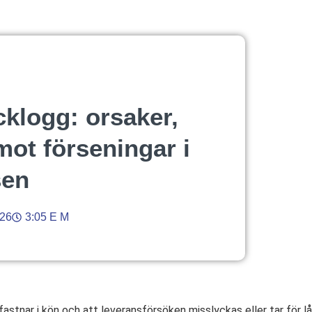
klogg: orsaker,
mot förseningar i
sen
026
3:05 E M
stnar i kön och att leveransförsöken misslyckas eller tar för lå