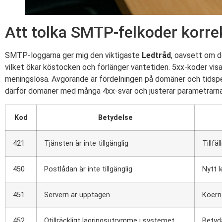
Att tolka SMTP-felkoder korre
SMTP-loggarna ger mig den viktigaste
Ledtråd
, oavsett om de
vilket ökar köstocken och förlänger väntetiden. 5xx-koder visar
meningslösa. Avgörande är fördelningen på domäner och tidsperi
därför domäner med många 4xx-svar och justerar parametrarna
Kod
Betydelse
421
Tjänsten är inte tillgänglig
Tillfä
450
Postlådan är inte tillgänglig
Nytt 
451
Servern är upptagen
Köern
452
Otillräckligt lagringsutrymme i systemet
Betyd