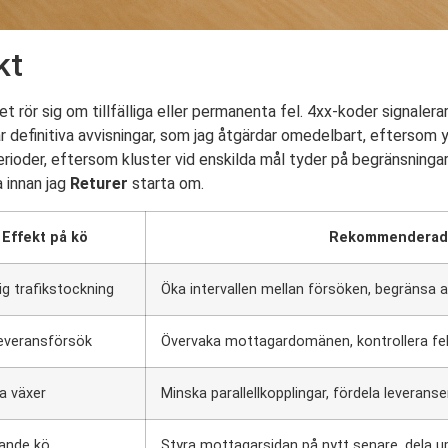
kt
t rör sig om tillfälliga eller permanenta fel. 4xx-koder signalerar
 definitiva avvisningar, som jag åtgärdar omedelbart, eftersom y
oder, eftersom kluster vid enskilda mål tyder på begränsningar el
 innan jag
Returer
starta om.
Effekt på kö
Rekommenderad 
llig trafikstockning
Öka intervallen mellan försöken, begränsa 
leveransförsök
Övervaka mottagardomänen, kontrollera fel
a växer
Minska parallellkopplingar, fördela leverans
ande kö
Styra mottagarsidan på nytt senare, dela 