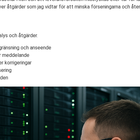
er åtgärder som jag vidtar för att minska förseningarna och återstä
alys och åtgärder.
gränsning och anseende
er meddelande
r korrigeringar
sering
öden