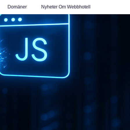
Domäner
Nyheter Om Webbhotell