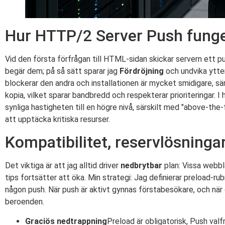
Hur HTTP/2 Server Push funger
Vid den första förfrågan till HTML-sidan skickar servern ett p
begär dem; på så sätt sparar jag
Fördröjning
och undvika ytter
blockerar den andra och installationen är mycket smidigare, s
kopia, vilket sparar bandbredd och respekterar prioriteringar.
synliga hastigheten till en högre nivå, särskilt med "above-the-
att upptäcka kritiska resurser.
Kompatibilitet, reservlösninga
Det viktiga är att jag alltid driver
nedbrytbar
plan: Vissa webbl
tips fortsätter att öka. Min strategi: Jag definierar preload-ru
någon push. När push är aktivt gynnas förstabesökare, och när 
beroenden.
Graciös nedtrappning
Preload är obligatorisk, Push valfr