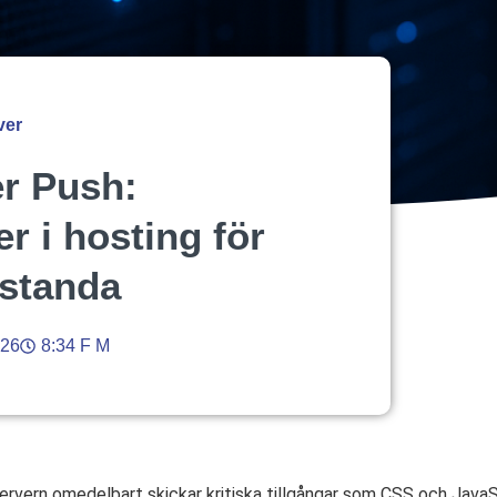
ver
r Push:
r i hosting för
standa
026
8:34 F M
rvern omedelbart skickar kritiska tillgångar som CSS och Java