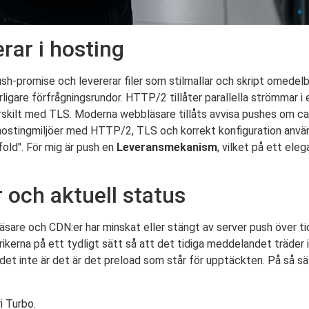
ar i hosting
ush-promise och levererar filer som stilmallar och skript omedel
ligare förfrågningsrundor. HTTP/2 tillåter parallella strömmar i e
ärskilt med TLS. Moderna webbläsare tillåts avvisa pushes om ca
 I hostingmiljöer med HTTP/2, TLS och korrekt konfiguration använ
fold". För mig är push en
Leveransmekanism
, vilket på ett el
r och aktuell status
äsare och CDN:er har minskat eller stängt av server push över t
brikerna på ett tydligt sätt så att det tidiga meddelandet träder 
det inte är det är det preload som står för upptäckten. På så sä
i Turbo.