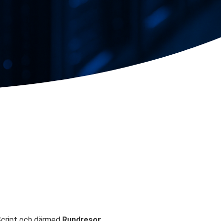
Script och därmed
Rundresor