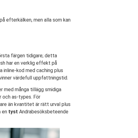
 på efterkälken, men alla som kan
örsta färgen tidigare; detta
sh har en verklig effekt på
tta inline-kod med caching plus
inner värdefull uppfattningstid.
ser med många tillägg smidiga
ar och as-types. För
gare än kvantitet är rätt urval plus
h en
tyst
Andrabesöksbeteende