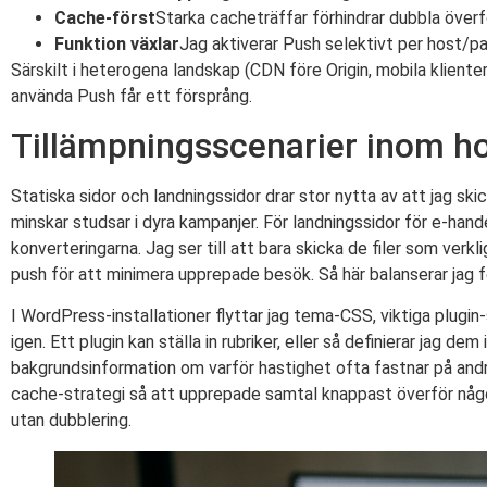
Cache-först
Starka cacheträffar förhindrar dubbla överf
Funktion växlar
Jag aktiverar Push selektivt per host/pat
Särskilt i heterogena landskap (CDN före Origin, mobila klient
använda Push får ett försprång.
Tillämpningsscenarier inom h
Statiska sidor och landningssidor drar stor nytta av att jag skick
minskar studsar i dyra kampanjer. För landningssidor för e-hand
konverteringarna. Jag ser till att bara skicka de filer som verk
push för att minimera upprepade besök. Så här balanserar jag 
I WordPress-installationer flyttar jag tema-CSS, viktiga plugi
igen. Ett plugin kan ställa in rubriker, eller så definierar jag 
bakgrundsinformation om varför hastighet ofta fastnar på andra s
cache-strategi så att upprepade samtal knappast överför någo
utan dubblering.