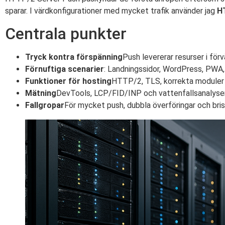
sparar. I värdkonfigurationer med mycket trafik använder jag
H
Centrala punkter
Tryck kontra förspänning
Push levererar resurser i förv
Förnuftiga scenarier
: Landningssidor, WordPress, PWA, 
Funktioner för hosting
HTTP/2, TLS, korrekta moduler 
Mätning
DevTools, LCP/FID/INP och vattenfallsanalyser
Fallgropar
För mycket push, dubbla överföringar och brist