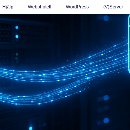
Hjälp
Webbhotell
WordPress
(v)Server