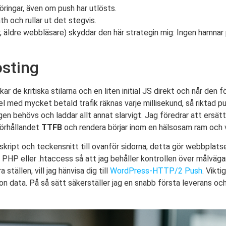
öringar, även om push har utlösts.
h och rullar ut det stegvis.
er, äldre webbläsare) skyddar den här strategin mig: Ingen hamnar
osting
ar de kritiska stilarna och en liten initial JS direkt och når den f
el med mycket betald trafik räknas varje millisekund, så riktad pu
ligen behövs och laddar allt annat slarvigt. Jag föredrar att ersä
förhållandet
TTFB
och rendera börjar inom en hälsosam ram och v
n-skript och teckensnitt till ovanför sidorna; detta gör webbplat
dem i PHP eller .htaccess så att jag behåller kontrollen över målväg
tällen, vill jag hänvisa dig till
WordPress-HTTP/2 Push
. Vikti
n data. På så sätt säkerställer jag en snabb första leverans oc