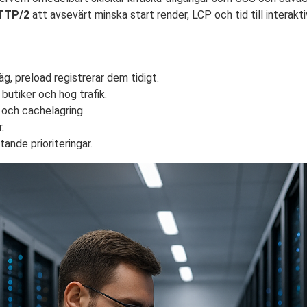
TTP/2
att avsevärt minska start render, LCP och tid till interakti
äg, preload registrerar dem tidigt.
butiker och hög trafik.
och cachelagring.
.
ande prioriteringar.