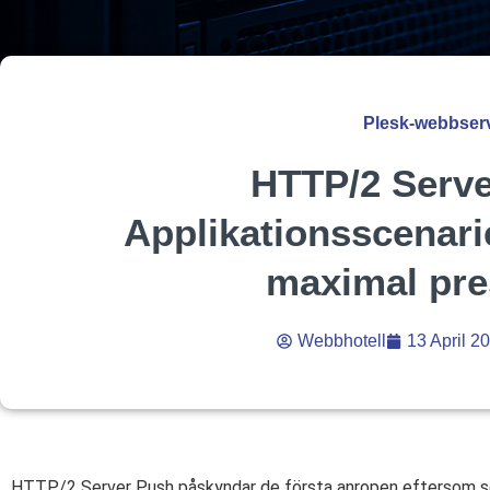
Plesk-webbser
HTTP/2 Serve
Applikationsscenarie
maximal pre
Webbhotell
13 April 2
HTTP/2 Server Push påskyndar de första anropen eftersom se