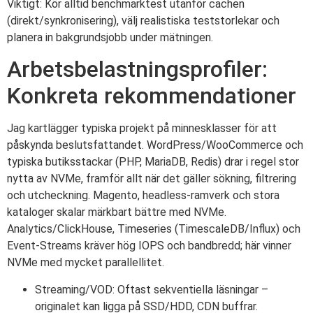
Viktigt: Kör alltid benchmarktest utanför cachen
(direkt/synkronisering), välj realistiska teststorlekar och
planera in bakgrundsjobb under mätningen.
Arbetsbelastningsprofiler:
Konkreta rekommendationer
Jag kartlägger typiska projekt på minnesklasser för att
påskynda beslutsfattandet. WordPress/WooCommerce och
typiska butiksstackar (PHP, MariaDB, Redis) drar i regel stor
nytta av NVMe, framför allt när det gäller sökning, filtrering
och utcheckning. Magento, headless-ramverk och stora
kataloger skalar märkbart bättre med NVMe.
Analytics/ClickHouse, Timeseries (TimescaleDB/Influx) och
Event-Streams kräver hög IOPS och bandbredd; här vinner
NVMe med mycket parallellitet.
Streaming/VOD: Oftast sekventiella läsningar –
originalet kan ligga på SSD/HDD, CDN buffrar.