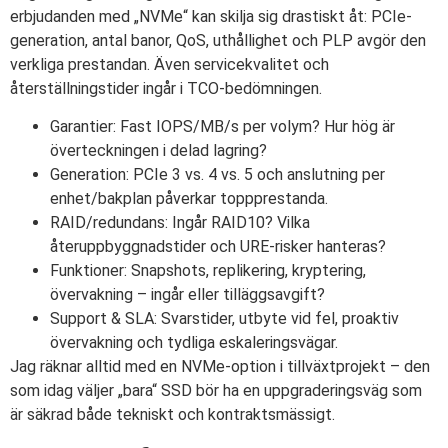
erbjudanden med „NVMe“ kan skilja sig drastiskt åt: PCIe-
generation, antal banor, QoS, uthållighet och PLP avgör den
verkliga prestandan. Även servicekvalitet och
återställningstider ingår i TCO-bedömningen.
Garantier: Fast IOPS/MB/s per volym? Hur hög är
överteckningen i delad lagring?
Generation: PCIe 3 vs. 4 vs. 5 och anslutning per
enhet/bakplan påverkar toppprestanda.
RAID/redundans: Ingår RAID10? Vilka
återuppbyggnadstider och URE-risker hanteras?
Funktioner: Snapshots, replikering, kryptering,
övervakning – ingår eller tilläggsavgift?
Support & SLA: Svarstider, utbyte vid fel, proaktiv
övervakning och tydliga eskaleringsvägar.
Jag räknar alltid med en NVMe-option i tillväxtprojekt – den
som idag väljer „bara“ SSD bör ha en uppgraderingsväg som
är säkrad både tekniskt och kontraktsmässigt.