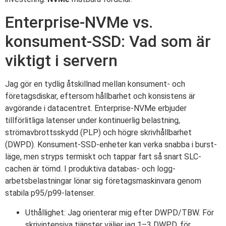
Enterprise-NVMe vs.
konsument-SSD: Vad som är
viktigt i servern
Jag gör en tydlig åtskillnad mellan konsument- och
företagsdiskar, eftersom hållbarhet och konsistens är
avgörande i datacentret. Enterprise-NVMe erbjuder
tillförlitliga latenser under kontinuerlig belastning,
strömavbrottsskydd (PLP) och högre skrivhållbarhet
(DWPD). Konsument-SSD-enheter kan verka snabba i burst-
läge, men stryps termiskt och tappar fart så snart SLC-
cachen är tömd. I produktiva databas- och logg-
arbetsbelastningar lönar sig företagsmaskinvara genom
stabila p95/p99-latenser.
Uthållighet: Jag orienterar mig efter DWPD/TBW. För
skrivintensiva tjänster väljer jag 1–3 DWPD, för