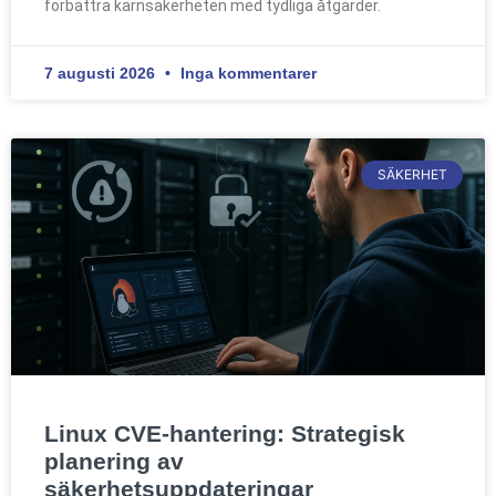
förbättra kärnsäkerheten med tydliga åtgärder.
7 augusti 2026
Inga kommentarer
SÄKERHET
Linux CVE-hantering: Strategisk
planering av
säkerhetsuppdateringar