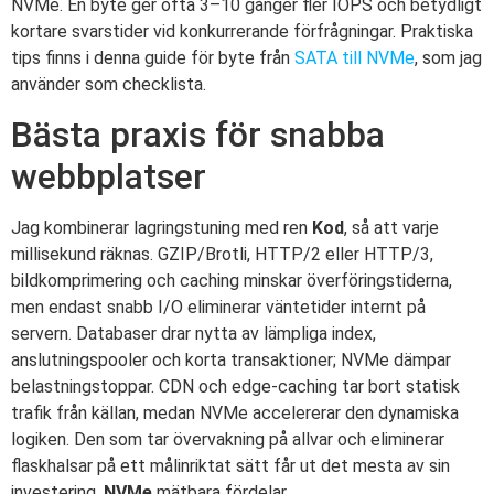
NVMe. En byte ger ofta 3–10 gånger fler IOPS och betydligt
kortare svarstider vid konkurrerande förfrågningar. Praktiska
tips finns i denna guide för byte från
SATA till NVMe
, som jag
använder som checklista.
Bästa praxis för snabba
webbplatser
Jag kombinerar lagringstuning med ren
Kod
, så att varje
millisekund räknas. GZIP/Brotli, HTTP/2 eller HTTP/3,
bildkomprimering och caching minskar överföringstiderna,
men endast snabb I/O eliminerar väntetider internt på
servern. Databaser drar nytta av lämpliga index,
anslutningspooler och korta transaktioner; NVMe dämpar
belastningstoppar. CDN och edge-caching tar bort statisk
trafik från källan, medan NVMe accelererar den dynamiska
logiken. Den som tar övervakning på allvar och eliminerar
flaskhalsar på ett målinriktat sätt får ut det mesta av sin
investering.
NVMe
mätbara fördelar.