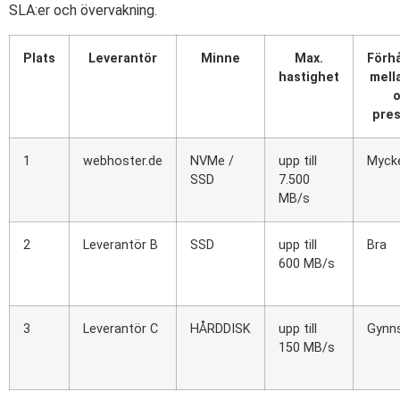
SLA:er och övervakning.
Plats
Leverantör
Minne
Max.
Förh
hastighet
mell
pre
1
webhoster.de
NVMe /
upp till
Mycke
SSD
7.500
MB/s
2
Leverantör B
SSD
upp till
Bra
600 MB/s
3
Leverantör C
HÅRDDISK
upp till
Gynn
150 MB/s