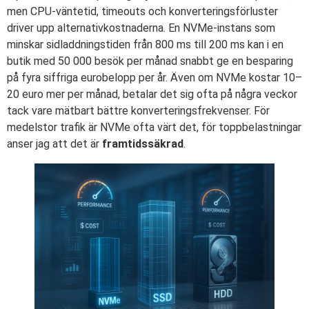
men CPU-väntetid, timeouts och konverteringsförluster
driver upp alternativkostnaderna. En NVMe-instans som
minskar sidladdningstiden från 800 ms till 200 ms kan i en
butik med 50 000 besök per månad snabbt ge en besparing
på fyra siffriga eurobelopp per år. Även om NVMe kostar 10–
20 euro mer per månad, betalar det sig ofta på några veckor
tack vare mätbart bättre konverteringsfrekvenser. För
medelstor trafik är NVMe ofta värt det, för toppbelastningar
anser jag att det är
framtidssäkrad
.