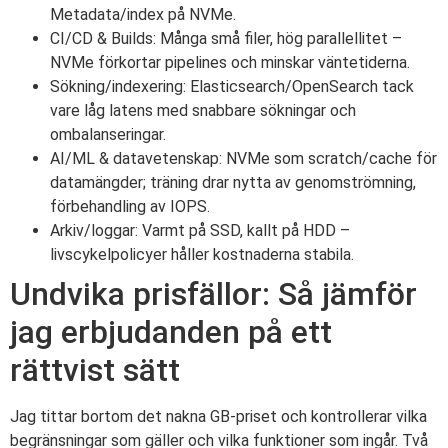
Metadata/index på NVMe.
CI/CD & Builds: Många små filer, hög parallellitet –
NVMe förkortar pipelines och minskar väntetiderna.
Sökning/indexering: Elasticsearch/OpenSearch tack
vare låg latens med snabbare sökningar och
ombalanseringar.
AI/ML & datavetenskap: NVMe som scratch/cache för
datamängder; träning drar nytta av genomströmning,
förbehandling av IOPS.
Arkiv/loggar: Varmt på SSD, kallt på HDD –
livscykelpolicyer håller kostnaderna stabila.
Undvika prisfällor: Så jämför
jag erbjudanden på ett
rättvist sätt
Jag tittar bortom det nakna GB-priset och kontrollerar vilka
begränsningar som gäller och vilka funktioner som ingår. Två