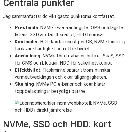
Centrala punkter
Jag sammanfattar de viktigaste punkterna kortfattat.
Prestanda
: NVMe levererar högsta IOPS och lägsta
latens, SSD är stabilt snabbt, HDD bromsar.
Kostnader
: HDD kostar minst per GB, NVMe lönar sig
tack vare hastighet och effektivitet.
Användning
: NVMe för databaser, butiker, SaaS; SSD
för CMS och bloggar; HDD för säkerhetskopior.
Effektivitet
: Flashminne sparar ström, minskar
värmeutvecklingen och ökar tillgängligheten.
Skalning
: NVMe PCIe-banor och köer klarar
toppbelastningar betydligt bättre.
NVMe, SSD och HDD: kort