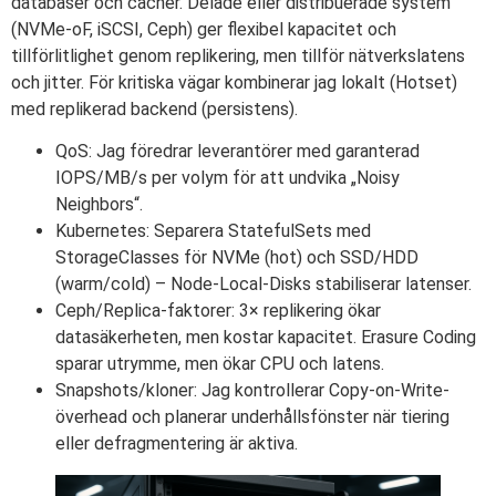
databaser och cacher. Delade eller distribuerade system
(NVMe-oF, iSCSI, Ceph) ger flexibel kapacitet och
tillförlitlighet genom replikering, men tillför nätverkslatens
och jitter. För kritiska vägar kombinerar jag lokalt (Hotset)
med replikerad backend (persistens).
QoS: Jag föredrar leverantörer med garanterad
IOPS/MB/s per volym för att undvika „Noisy
Neighbors“.
Kubernetes: Separera StatefulSets med
StorageClasses för NVMe (hot) och SSD/HDD
(warm/cold) – Node-Local-Disks stabiliserar latenser.
Ceph/Replica-faktorer: 3× replikering ökar
datasäkerheten, men kostar kapacitet. Erasure Coding
sparar utrymme, men ökar CPU och latens.
Snapshots/kloner: Jag kontrollerar Copy-on-Write-
överhead och planerar underhållsfönster när tiering
eller defragmentering är aktiva.