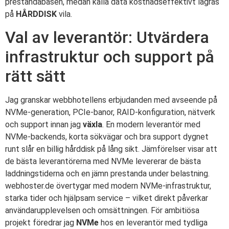
prestandabasen, medan kalla data kostnadseffektivt lagras
på
HÅRDDISK
vila.
Val av leverantör: Utvärdera
infrastruktur och support på
rätt sätt
Jag granskar webbhotellens erbjudanden med avseende på
NVMe-generation, PCIe-banor, RAID-konfiguration, nätverk
och support innan jag
växla
. En modern leverantör med
NVMe-backends, korta sökvägar och bra support dygnet
runt slår en billig hårddisk på lång sikt. Jämförelser visar att
de bästa leverantörerna med NVMe levererar de bästa
laddningstiderna och en jämn prestanda under belastning.
webhoster.de övertygar med modern NVMe-infrastruktur,
starka tider och hjälpsam service – vilket direkt påverkar
användarupplevelsen och omsättningen. För ambitiösa
projekt föredrar jag
NVMe
hos en leverantör med tydliga