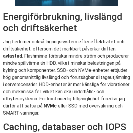
Energiförbrukning, livslängd
och driftsäkerhet
Jag bedömer också lagringssystem efter effektivitet och
driftsäkerhet, eftersom det märkbart påverkar driften.
avlastad
. Flashminne förbrukar mindre ström och producerar
mindre spillvärme än HDD, vilket minskar belastningen på
kylning och komponenter. SSD- och NVMe-enheter erbjuder
hög genomsnittlig livslängd och förutsägbar slitageutjämning
i serverscenarier. HDD-enheter är mer känsliga för vibrationer
och mekaniska fel, vilket kan öka underhålls- och
utbytescyklerna. För kontinuerlig tillgänglighet föredrar jag
därför att satsa på
NVMe
eller SSD med övervakning och
SMART-varningar.
Caching, databaser och IOPS