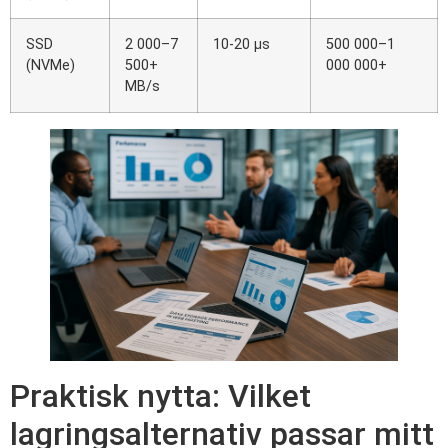
SSD
2 000–7
10-20 µs
500 000–1
(NVMe)
500+
000 000+
MB/s
Praktisk nytta: Vilket
lagringsalternativ passar mitt