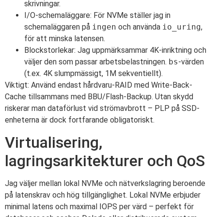
skrivningar.
I/O-schemaläggare: För NVMe ställer jag in
schemaläggaren på
ingen
och använda
io_uring
,
för att minska latensen.
Blockstorlekar: Jag uppmärksammar 4K-inriktning och
väljer den som passar arbetsbelastningen.
bs
-värden
(t.ex. 4K slumpmässigt, 1M sekventiellt).
Viktigt: Använd endast hårdvaru-RAID med Write-Back-
Cache tillsammans med BBU/Flash-Backup. Utan skydd
riskerar man dataförlust vid strömavbrott – PLP på SSD-
enheterna är dock fortfarande obligatoriskt.
Virtualisering,
lagringsarkitekturer och QoS
Jag väljer mellan lokal NVMe och nätverkslagring beroende
på latenskrav och hög tillgänglighet. Lokal NVMe erbjuder
minimal latens och maximal IOPS per värd – perfekt för