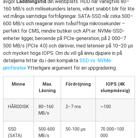
avgör
Laddningstid
din webbplats. HDD når vanligtvis 80–
160 MB/s och millisekunders latens, vilket snabbt blir för lite
vid många samtidiga förfrågningar. SATA-SSD når cirka 500–
600 MB/s och reagerar inom tvåsiffriga mikrosekunder –
perfekt för CMS, mindre butiker och API:er. NVMe-SSD-
enheter ligger, beroende på PCIe-generation, på 2 000–7
500 MB/s (PCIe 4.0) och däröver, med latenser på 10–20 µs
och mycket höga IOPS. Om du vill gå ännu djupare in på
detaljerna hittar du i den kompakta
SSD vs. NVMe-
jämförelse
Ytterligare argument för en uppgradering.
Minne
Max.
Fördröjning
IOPS (4K
Läsning
slumpmässig)
HÅRDDISK
80–160
2–7 ms
~100
MB/s
SSD
500-600
50-100 µs
70 000–100
(SATA)
MB/s
000