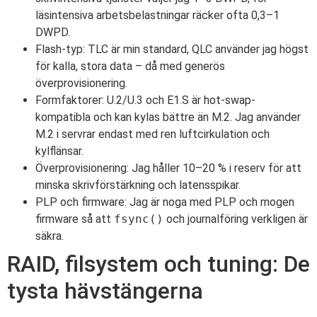
läsintensiva arbetsbelastningar räcker ofta 0,3–1
DWPD.
Flash-typ: TLC är min standard, QLC använder jag högst
för kalla, stora data – då med generös
överprovisionering.
Formfaktorer: U.2/U.3 och E1.S är hot-swap-
kompatibla och kan kylas bättre än M.2. Jag använder
M.2 i servrar endast med ren luftcirkulation och
kylflänsar.
Överprovisionering: Jag håller 10–20 % i reserv för att
minska skrivförstärkning och latensspikar.
PLP och firmware: Jag är noga med PLP och mogen
firmware så att
fsync()
och journalföring verkligen är
säkra.
RAID, filsystem och tuning: De
tysta hävstängerna