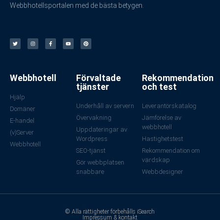
Webbhotellsportalen med de bästa betygen.
Webbhotell
Förvaltade
Rekommendation
tjänster
och test
Hjälp
Underhåll av servern
Leverantörskatalog
Domäner
Övervakning
Jämförelse av
E-handel
webbhotell
Uppdateringar av
(v)Server
Wordpress
Hastighetstest
Webbhotell
SEO-tjänst
Rekommendation om
värdskap
Gör webbplatsen
snabbare
Webbdesigner
© Alla rättigheter förbehålls iSearch
Impressum & kontakt