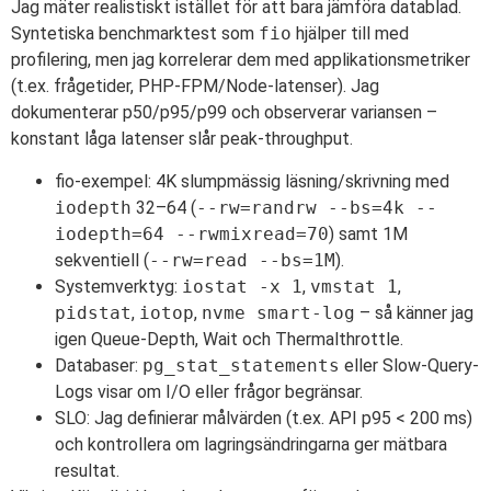
Jag mäter realistiskt istället för att bara jämföra datablad.
Syntetiska benchmarktest som
fio
hjälper till med
profilering, men jag korrelerar dem med applikationsmetriker
(t.ex. frågetider, PHP-FPM/Node-latenser). Jag
dokumenterar p50/p95/p99 och observerar variansen –
konstant låga latenser slår peak-throughput.
fio-exempel: 4K slumpmässig läsning/skrivning med
iodepth
32–64 (
--rw=randrw --bs=4k --
iodepth=64 --rwmixread=70
) samt 1M
sekventiell (
--rw=read --bs=1M
).
Systemverktyg:
iostat -x 1
,
vmstat 1
,
pidstat
,
iotop
,
nvme smart-log
– så känner jag
igen Queue-Depth, Wait och Thermalthrottle.
Databaser:
pg_stat_statements
eller Slow-Query-
Logs visar om I/O eller frågor begränsar.
SLO: Jag definierar målvärden (t.ex. API p95 < 200 ms)
och kontrollera om lagringsändringarna ger mätbara
resultat.