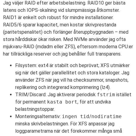
Jag väljer RAID efter arbetsbelastning. RAID10 ger bästa
latens och IOPS-skalning vid slumpmässiga åtkomster.
RAID1 är enkelt och robust för mindre installationer.
RAID5/6 sparar kapacitet, men kostar skrivprestanda
(paritetspenalitet) och förlänger återuppbyggnaden – med
stora hårddiskar ökar risken. Med NVMe använder jag ofta
mjukvaru-RAID (mdadm eller ZFS), eftersom moderna CPU:er
har tillräckliga reserver och jag behåller full transparens.
Filsystem: ext4 är stabilt och beprövat; XFS utmärker
sig när det gäller parallellitet och stora kataloger. Jag
använder ZFS när jag vill ha checksummor, snapshots,
replikering och integrerad komprimering (lz4).
TRIM/Discard: Jag aktiverar periodisk
fstrim
istället
för permanent
kasta bort
, för att undvika
belastningstoppar.
Monteringsalternativ:
ingen tid
/
nodiratime
minska skrivbelastningen. För XFS anpassar jag
loggparametrarna när det förekommer många små