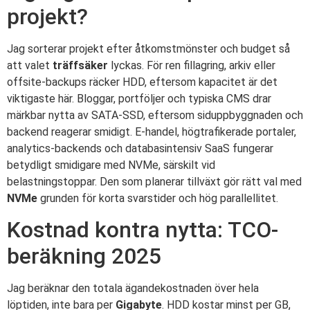
projekt?
Jag sorterar projekt efter åtkomstmönster och budget så
att valet
träffsäker
lyckas. För ren fillagring, arkiv eller
offsite-backups räcker HDD, eftersom kapacitet är det
viktigaste här. Bloggar, portföljer och typiska CMS drar
märkbar nytta av SATA-SSD, eftersom siduppbyggnaden och
backend reagerar smidigt. E-handel, högtrafikerade portaler,
analytics-backends och databasintensiv SaaS fungerar
betydligt smidigare med NVMe, särskilt vid
belastningstoppar. Den som planerar tillväxt gör rätt val med
NVMe
grunden för korta svarstider och hög parallellitet.
Kostnad kontra nytta: TCO-
beräkning 2025
Jag beräknar den totala ägandekostnaden över hela
löptiden, inte bara per
Gigabyte
. HDD kostar minst per GB,