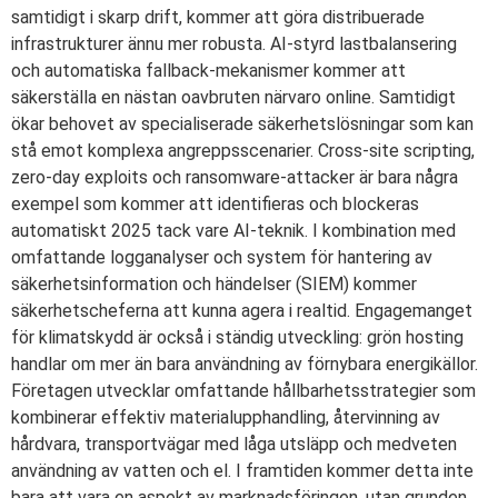
samtidigt i skarp drift, kommer att göra distribuerade
infrastrukturer ännu mer robusta. AI-styrd lastbalansering
och automatiska fallback-mekanismer kommer att
säkerställa en nästan oavbruten närvaro online. Samtidigt
ökar behovet av specialiserade säkerhetslösningar som kan
stå emot komplexa angreppsscenarier. Cross-site scripting,
zero-day exploits och ransomware-attacker är bara några
exempel som kommer att identifieras och blockeras
automatiskt 2025 tack vare AI-teknik. I kombination med
omfattande logganalyser och system för hantering av
säkerhetsinformation och händelser (SIEM) kommer
säkerhetscheferna att kunna agera i realtid. Engagemanget
för klimatskydd är också i ständig utveckling: grön hosting
handlar om mer än bara användning av förnybara energikällor.
Företagen utvecklar omfattande hållbarhetsstrategier som
kombinerar effektiv materialupphandling, återvinning av
hårdvara, transportvägar med låga utsläpp och medveten
användning av vatten och el. I framtiden kommer detta inte
bara att vara en aspekt av marknadsföringen, utan grunden