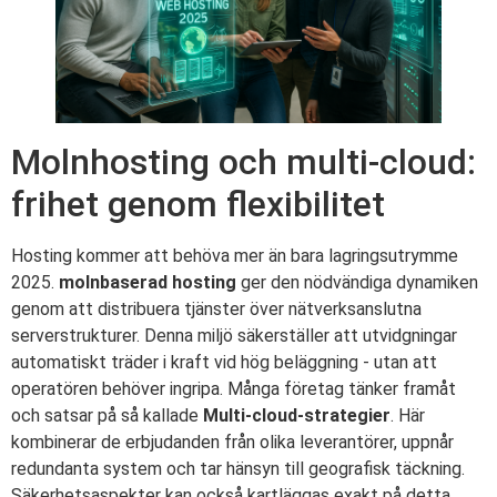
Molnhosting och multi-cloud:
frihet genom flexibilitet
Hosting kommer att behöva mer än bara lagringsutrymme
2025.
molnbaserad hosting
ger den nödvändiga dynamiken
genom att distribuera tjänster över nätverksanslutna
serverstrukturer. Denna miljö säkerställer att utvidgningar
automatiskt träder i kraft vid hög beläggning - utan att
operatören behöver ingripa. Många företag tänker framåt
och satsar på så kallade
Multi-cloud-strategier
. Här
kombinerar de erbjudanden från olika leverantörer, uppnår
redundanta system och tar hänsyn till geografisk täckning.
Säkerhetsaspekter kan också kartläggas exakt på detta