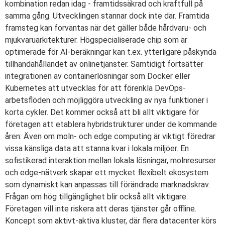
kombination redan idag - framtidssäkrad och kraftfull på
samma gång. Utvecklingen stannar dock inte där. Framtida
framsteg kan förväntas när det gäller både hårdvaru- och
mjukvaruarkitekturer. Högspecialiserade chip som är
optimerade för AI-beräkningar kan t.ex. ytterligare påskynda
tillhandahållandet av onlinetjänster. Samtidigt fortsätter
integrationen av containerlösningar som Docker eller
Kubernetes att utvecklas för att förenkla DevOps-
arbetsflöden och möjliggöra utveckling av nya funktioner i
korta cykler. Det kommer också att bli allt viktigare för
företagen att etablera hybridstrukturer under de kommande
åren: Även om moln- och edge computing är viktigt föredrar
vissa känsliga data att stanna kvar i lokala miljöer. En
sofistikerad interaktion mellan lokala lösningar, molnresurser
och edge-nätverk skapar ett mycket flexibelt ekosystem
som dynamiskt kan anpassas till förändrade marknadskrav.
Frågan om hög tillgänglighet blir också allt viktigare.
Företagen vill inte riskera att deras tjänster går offline.
Koncept som aktivt-aktiva kluster, där flera datacenter körs