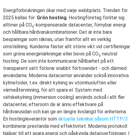
Energiförbrukningen ökar med varje webbplats. Trenden för
2025 kallas för:
Grön hosting
. Hostingföretag förlitar sig
alltmer på CO₂-kompenserade datacenter, förnybar energi
och hållbara hårdvarukombinationer. Det är inte bara
besparingar som räknas, utan framför allt en verklig
omställning. Kunderna fäster allt större vikt vid certifieringar
som gröna energimärkningar eller bevis på CO₂-neutral
hosting. De som inte kommunicerar hållbarhet på ett
transparent sätt förlorar snabbt förtroendet - och därmed
användarna. Moderna datacenter använder också innovativa
kylmetoder, t.ex. direkt kylning av utomhusluften eller
värmeåtervinning, för att spara el. System med
vätskekylning (immersion cooling) används också i allt fler
datacenter, eftersom de är ännu effektivare på
hårdvarusidan och kan ge en längre livslängd för enheterna.
En hostingleverantör som
aktuella tekniker såsom HTTP/3
kombinerar prestanda med effektivitet. Moderna protokoll
hjälper till att spara energi och påskynda dataöverföringen. I