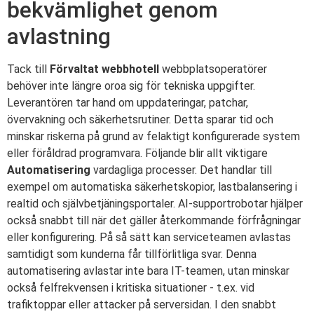
bekvämlighet genom
avlastning
Tack till
Förvaltat webbhotell
webbplatsoperatörer
behöver inte längre oroa sig för tekniska uppgifter.
Leverantören tar hand om uppdateringar, patchar,
övervakning och säkerhetsrutiner. Detta sparar tid och
minskar riskerna på grund av felaktigt konfigurerade system
eller föråldrad programvara. Följande blir allt viktigare
Automatisering
vardagliga processer. Det handlar till
exempel om automatiska säkerhetskopior, lastbalansering i
realtid och självbetjäningsportaler. AI-supportrobotar hjälper
också snabbt till när det gäller återkommande förfrågningar
eller konfigurering. På så sätt kan serviceteamen avlastas
samtidigt som kunderna får tillförlitliga svar. Denna
automatisering avlastar inte bara IT-teamen, utan minskar
också felfrekvensen i kritiska situationer - t.ex. vid
trafiktoppar eller attacker på serversidan. I den snabbt