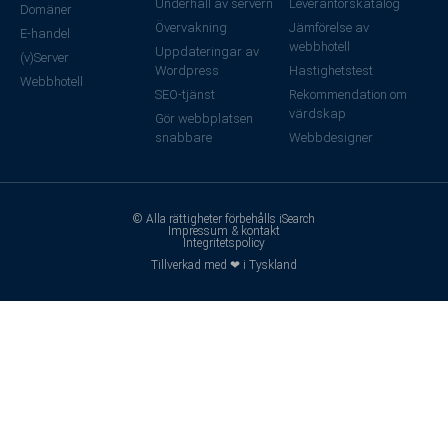
Underhåll av servern
Leverantörskatalog
Domäner
Övervakning
Jämförelse av
E-handel
webbhotell
Uppdateringar av
(v)Server
Wordpress
Hastighetstest
Webbhotell
SEO-tjänst
Rekommendation om
värdskap
Gör webbplatsen
snabbare
Webbdesigner
© Alla rättigheter förbehålls iSearch
Impressum & kontakt
Integritetspolicy
Tillverkad med ❤ i Tyskland