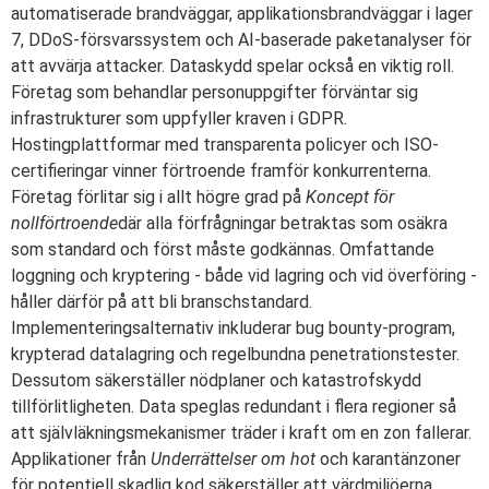
automatiserade brandväggar, applikationsbrandväggar i lager
7, DDoS-försvarssystem och AI-baserade paketanalyser för
att avvärja attacker. Dataskydd spelar också en viktig roll.
Företag som behandlar personuppgifter förväntar sig
infrastrukturer som uppfyller kraven i GDPR.
Hostingplattformar med transparenta policyer och ISO-
certifieringar vinner förtroende framför konkurrenterna.
Företag förlitar sig i allt högre grad på
Koncept för
nollförtroende
där alla förfrågningar betraktas som osäkra
som standard och först måste godkännas. Omfattande
loggning och kryptering - både vid lagring och vid överföring -
håller därför på att bli branschstandard.
Implementeringsalternativ inkluderar bug bounty-program,
krypterad datalagring och regelbundna penetrationstester.
Dessutom säkerställer nödplaner och katastrofskydd
tillförlitligheten. Data speglas redundant i flera regioner så
att självläkningsmekanismer träder i kraft om en zon fallerar.
Applikationer från
Underrättelser om hot
och karantänzoner
för potentiell skadlig kod säkerställer att värdmiljöerna