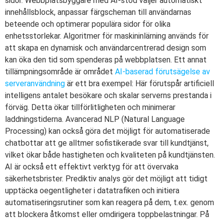
sidor. Webbplatsbyggare med AI-stöd väljer automatiskt
innehållsblock, anpassar färgscheman till användarnas
beteende och optimerar populära sidor för olika
enhetsstorlekar. Algoritmer för maskininlärning används för
att skapa en dynamisk och användarcentrerad design som
kan öka den tid som spenderas på webbplatsen. Ett annat
tillämpningsområde är området
AI-baserad förutsägelse av
serveranvändning
är ett bra exempel: Här förutspår artificiell
intelligens antalet besökare och skalar serverns prestanda i
förväg. Detta ökar tillförlitligheten och minimerar
laddningstiderna. Avancerad NLP (Natural Language
Processing) kan också göra det möjligt för automatiserade
chatbottar att ge alltmer sofistikerade svar till kundtjänst,
vilket ökar både hastigheten och kvaliteten på kundtjänsten.
AI är också ett effektivt verktyg för att övervaka
säkerhetsbrister. Prediktiv analys gör det möjligt att tidigt
upptäcka oegentligheter i datatrafiken och initiera
automatiseringsrutiner som kan reagera på dem, t.ex. genom
att blockera åtkomst eller omdirigera toppbelastningar. På