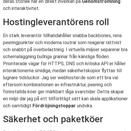
deras storlek har en direkt inverkan på
Genomströmning
och interaktivitet.
Hostingleverantörens roll
En stark leverantör tillhandahåller snabba backbones, rena
peeringpunkter och moderna routrar som reagerar rättvist
och snabbt på överbelastning. I virtuella miljöer separerar bra
schemaläggning bullriga grannar från känsliga flöden.
Prioriterade vägar för HTTPS, DNS och kritiska API:er håller
interaktionerna smidiga, medan säkerhetskopior flyttas till
lugnare tidsluckor. Jag ser webhoster.de som ett bra val
eftersom kombinationen av infrastruktur, peering och
förinställda köer ger märkbart låga svarstider. Detta skapar
en miljö där jag på ett tillförlitligt sätt kan skala applikationer
och samtidigt
Fördröjningstoppar
undvika.
Säkerhet och paketköer