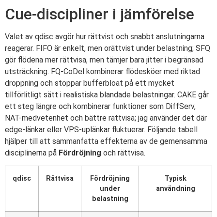
Cue-discipliner i jämförelse
Valet av qdisc avgör hur rättvist och snabbt anslutningarna
reagerar. FIFO är enkelt, men orättvist under belastning; SFQ
gör flödena mer rättvisa, men tämjer bara jitter i begränsad
utsträckning. FQ-CoDel kombinerar flödesköer med riktad
droppning och stoppar bufferbloat på ett mycket
tillförlitligt sätt i realistiska blandade belastningar. CAKE går
ett steg längre och kombinerar funktioner som DiffServ,
NAT-medvetenhet och bättre rättvisa; jag använder det där
edge-länkar eller VPS-uplänkar fluktuerar. Följande tabell
hjälper till att sammanfatta effekterna av de gemensamma
disciplinerna på
Fördröjning
och rättvisa.
qdisc
Rättvisa
Fördröjning
Typisk
under
användning
belastning