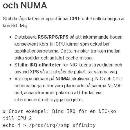
och NUMA
Stabila låga latenser uppstår när CPU- och köallokeringen är
korrekt. Mig:
Distribuera
RSS/RPS/RFS
så att inkommande flöden
konsekvent körs till CPU-kärnor som också bär
applikationsarbetarna. Detta minskar trafiken mellan
olika socklar och antalet cache-missar.
Ställ in
IRQ-affiniteter
för NIC-köer uttryckligen och
använd XPS så att utgående paket tar samma väg.
Var uppmärksam på
NUMA
Lokalisering: NIC och CPU-
schemaläggare bör vara placerade på samma NUMA-
nod, annars kommer paketen att färdas via
interconnect och bygga upp jitter.
# Grovt exempel: Bind IRQ för en NIC-kö 
till CPU 2

echo 4 > /proc/irq//smp_affinity
