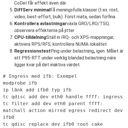
CoDel får effekt även där.
DiffServ minimal
Få meningsfulla klasser (t.ex. röst,
video, best-effort, bulk). Först mäta, sedan förfina.
Kontrollera avlastningar
växla GRO/LRO/TSO,
observera effekterna på jitter.
CPU-tilldelning
Ställ in IRQ- och XPS-mappningar,
aktivera RPS/RFS, kontrollera NUMA-lokalitet.
Regressionstest
Ping under belastning„ igen. Målet är
att P95-RTT under verklig blandad belastning
nära
ligger kvar på det inaktiva värdet.
# Ingress med ifb: Exempel

modprobe ifb

ip länk add ifb0 typ ifb

tc qdisc add dev eth0 handle ffff: ingress

tc filter add dev eth0 parent ffff: 
matchall action mirred egress redirect dev 
ifb0

tc qdisc replace dev ifb0 root cake 