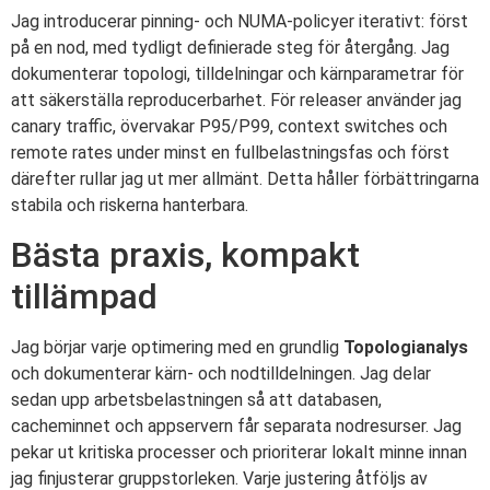
Jag introducerar pinning- och NUMA-policyer iterativt: först
på en nod, med tydligt definierade steg för återgång. Jag
dokumenterar topologi, tilldelningar och kärnparametrar för
att säkerställa reproducerbarhet. För releaser använder jag
canary traffic, övervakar P95/P99, context switches och
remote rates under minst en fullbelastningsfas och först
därefter rullar jag ut mer allmänt. Detta håller förbättringarna
stabila och riskerna hanterbara.
Bästa praxis, kompakt
tillämpad
Jag börjar varje optimering med en grundlig
Topologianalys
och dokumenterar kärn- och nodtilldelningen. Jag delar
sedan upp arbetsbelastningen så att databasen,
cacheminnet och appservern får separata nodresurser. Jag
pekar ut kritiska processer och prioriterar lokalt minne innan
jag finjusterar gruppstorleken. Varje justering åtföljs av