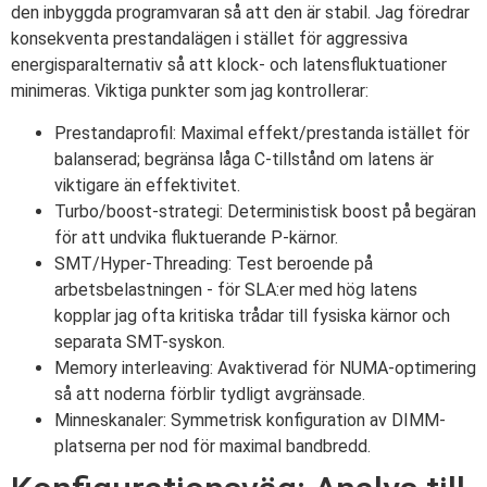
den inbyggda programvaran så att den är stabil. Jag föredrar
konsekventa prestandalägen i stället för aggressiva
energisparalternativ så att klock- och latensfluktuationer
minimeras. Viktiga punkter som jag kontrollerar:
Prestandaprofil: Maximal effekt/prestanda istället för
balanserad; begränsa låga C-tillstånd om latens är
viktigare än effektivitet.
Turbo/boost-strategi: Deterministisk boost på begäran
för att undvika fluktuerande P-kärnor.
SMT/Hyper-Threading: Test beroende på
arbetsbelastningen - för SLA:er med hög latens
kopplar jag ofta kritiska trådar till fysiska kärnor och
separata SMT-syskon.
Memory interleaving: Avaktiverad för NUMA-optimering
så att noderna förblir tydligt avgränsade.
Minneskanaler: Symmetrisk konfiguration av DIMM-
platserna per nod för maximal bandbredd.