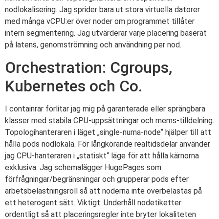
nodlokalisering. Jag sprider bara ut stora virtuella datorer
med många vCPU:er över noder om programmet tillåter
intern segmentering. Jag utvärderar varje placering baserat
på latens, genomströmning och användning per nod.
Orchestration: Cgroups,
Kubernetes och Co.
I containrar förlitar jag mig på garanterade eller sprängbara
klasser med stabila CPU-uppsättningar och mems-tilldelning.
Topologihanteraren i läget „single-numa-node“ hjälper till att
hålla pods nodlokala. För långkörande realtidsdelar använder
jag CPU-hanteraren i „statiskt“ läge för att hålla kärnorna
exklusiva. Jag schemalägger HugePages som
förfrågningar/begränsningar och grupperar pods efter
arbetsbelastningsroll så att noderna inte överbelastas på
ett heterogent sätt. Viktigt: Underhåll nodetiketter
ordentligt så att placeringsregler inte bryter lokaliteten