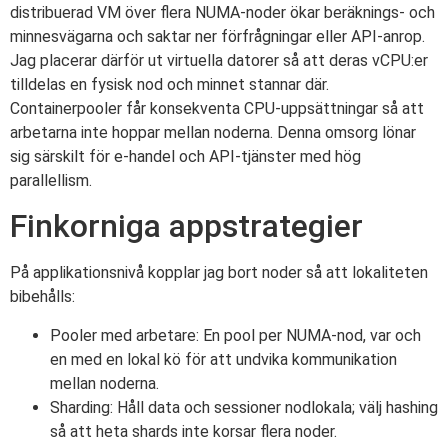
distribuerad VM över flera NUMA-noder ökar beräknings- och
minnesvägarna och saktar ner förfrågningar eller API-anrop.
Jag placerar därför ut virtuella datorer så att deras vCPU:er
tilldelas en fysisk nod och minnet stannar där.
Containerpooler får konsekventa CPU-uppsättningar så att
arbetarna inte hoppar mellan noderna. Denna omsorg lönar
sig särskilt för e-handel och API-tjänster med hög
parallellism.
Finkorniga appstrategier
På applikationsnivå kopplar jag bort noder så att lokaliteten
bibehålls:
Pooler med arbetare: En pool per NUMA-nod, var och
en med en lokal kö för att undvika kommunikation
mellan noderna.
Sharding: Håll data och sessioner nodlokala; välj hashing
så att heta shards inte korsar flera noder.