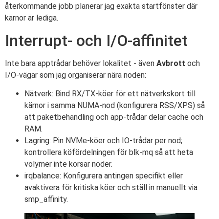
återkommande jobb planerar jag exakta startfönster där
kärnor är lediga.
Interrupt- och I/O-affinitet
Inte bara apptrådar behöver lokalitet - även
Avbrott
och
I/O-vägar som jag organiserar nära noden:
Nätverk: Bind RX/TX-köer för ett nätverkskort till
kärnor i samma NUMA-nod (konfigurera RSS/XPS) så
att paketbehandling och app-trådar delar cache och
RAM.
Lagring: Pin NVMe-köer och IO-trådar per nod;
kontrollera köfördelningen för blk-mq så att heta
volymer inte korsar noder.
irqbalance: Konfigurera antingen specifikt eller
avaktivera för kritiska köer och ställ in manuellt via
smp_affinity.