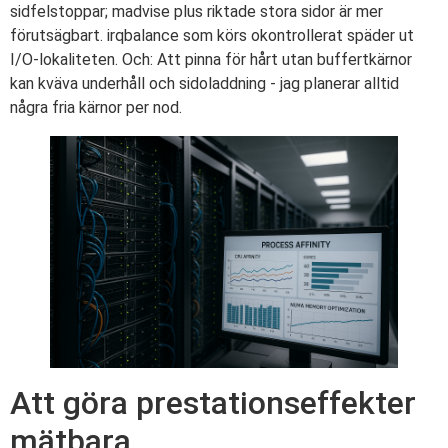
sidfelstoppar; madvise plus riktade stora sidor är mer
förutsägbart. irqbalance som körs okontrollerat späder ut
I/O-lokaliteten. Och: Att pinna för hårt utan buffertkärnor
kan kväva underhåll och sidoladdning - jag planerar alltid
några fria kärnor per nod.
Att göra prestationseffekter
mätbara