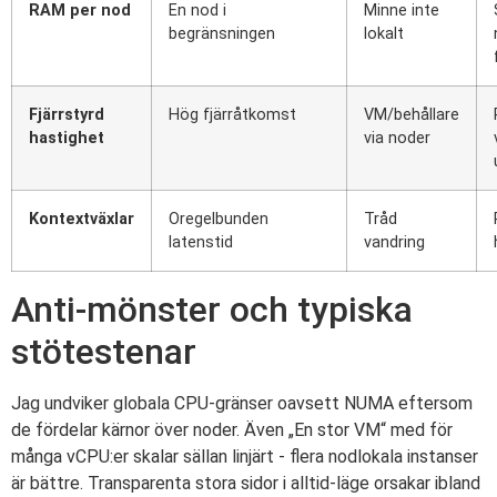
RAM per nod
En nod i
Minne inte
begränsningen
lokalt
Fjärrstyrd
Hög fjärråtkomst
VM/behållare
hastighet
via noder
Kontextväxlar
Oregelbunden
Tråd
latenstid
vandring
Anti-mönster och typiska
stötestenar
Jag undviker globala CPU-gränser oavsett NUMA eftersom
de fördelar kärnor över noder. Även „En stor VM“ med för
många vCPU:er skalar sällan linjärt - flera nodlokala instanser
är bättre. Transparenta stora sidor i alltid-läge orsakar ibland