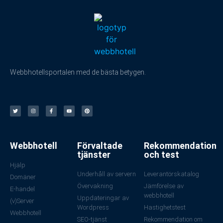
Webbhotellsportalen med de bästa betygen.
Webbhotell
Förvaltade
Rekommendation
tjänster
och test
Hjälp
Underhåll av servern
Leverantörskatalog
Domäner
Övervakning
Jämförelse av
E-handel
webbhotell
Uppdateringar av
(v)Server
Wordpress
Hastighetstest
Webbhotell
SEO-tjänst
Rekommendation om