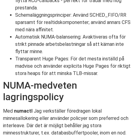
flytta RCU-callbacks - perfekt för trådar med hög
prestanda.
Schemaläggningsprinciper: Använd SCHED_FIFO/RR
sparsamt för realtidskomponenter; använd annars CFS
med nära affinitet.
Automatisk NUMA-balansering: Avaktiveras ofta för
strikt pinnade arbetsbelastningar så att kärnan inte
flyttar minne.
Transparent Huge Pages: För det mesta inställd på
madvise och använder explicita Huge Pages för riktigt
stora heaps för att minska TLB-missar.
NUMA-medveten
lagringspolicy
Med
numactl
Jag verkställer föredragen lokal
minnesallokering eller använder policyer som preferred och
interleave. Där det är möjligt behåller jag stora
minnesstrukturer, t.ex. databasbuffertpooler, inom en nod.