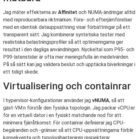
Jag mäter effekterna av
Affinitet
och NUMA-ändringar alltid
med reproducerbara riktmärken. Före- och efterjämförelser
med en identisk datauppsättning visar förbättringar på ett
transparent sätt. Jag kombinerar syntetiska tester med
realistiska belastningsprofiler så att optimeringarna ger
resultat i den dagliga användningen. Nyckeltal som P95- och
P99-latenstider är ofta mer meningsfulla än medelvärden.
På så sätt kan jag validera beslut och upptäcka biverkningar i
ett tidigt skede.
Virtualisering och containrar
I hypervisor-konfigurationer använder jag
vNUMA
, så att
gäst-VM:n förstår den fysiska topologin. Jag packar vCPU:er
för en virtuell dator i en fysiskt matchande nod för att
minimera fjärråtkomst. För containrar definierar jag CPU-
begäranden och -gränser så att CPU-uppsättningarna förblir
konsekventa och topologihanteraren respekterar