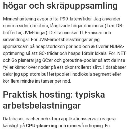
högar och skräpuppsamling
Minneshantering avgör ofta P99-latenstider. Jag använder
enorma sidor där stora, långlivade högar dominerar (t.ex. DB-
buffertar, JVM-högar). Detta minskar TLB-missar och
sidvandringar. För JVM-arbetsbelastningar är jag
uppmärksam på heapstorleken per nod och aktiverar NUMA-
optimering så att GC-trådar och heaps förblir lokala. För .NET
och Go planerar jag GC:er och goroutine-pooler så att de inte
fyller kärnor över noder på ett okontrollerat sätt. I databaser
delar jag upp stora buffertpooler i nodlokala segment eller
kör flera mindre instanser per nod.
Praktisk hosting: typiska
arbetsbelastningar
Databaser, cacher och stora applikationsservrar reagerar
känsligt på
CPU-placering
och minnesfördröjning. En