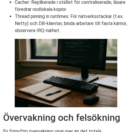
Cacher: Replikerade i stället för centraliserade; läsare
föredrar nodlokala kopior.
Thread pinning in runtimes: För nätverksstackar (t.ex.
Netty) och DB-klienter, binda arbetare till fasta kärnor,
observera IRQ-närhet.
Övervakning och felsökning
En förnuftig övervakning visar mer än det totala