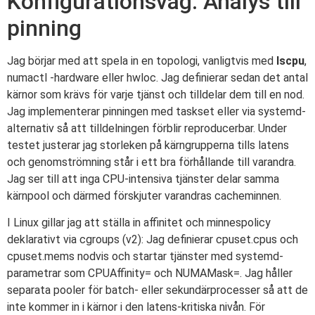
Konfigurationsväg: Analys till
pinning
Jag börjar med att spela in en topologi, vanligtvis med
lscpu
,
numactl -hardware eller hwloc. Jag definierar sedan det antal
kärnor som krävs för varje tjänst och tilldelar dem till en nod.
Jag implementerar pinningen med taskset eller via systemd-
alternativ så att tilldelningen förblir reproducerbar. Under
testet justerar jag storleken på kärngrupperna tills latens
och genomströmning står i ett bra förhållande till varandra.
Jag ser till att inga CPU-intensiva tjänster delar samma
kärnpool och därmed förskjuter varandras cacheminnen.
I Linux gillar jag att ställa in affinitet och minnespolicy
deklarativt via cgroups (v2): Jag definierar cpuset.cpus och
cpuset.mems nodvis och startar tjänster med systemd-
parametrar som CPUAffinity= och NUMAMask=. Jag håller
separata pooler för batch- eller sekundärprocesser så att de
inte kommer in i kärnor i den latens-kritiska nivån. För