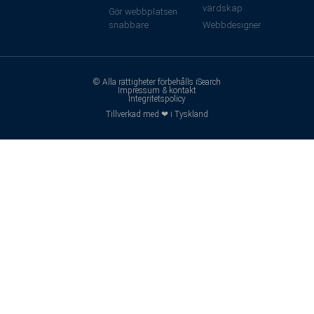
värdskap
Gör webbplatsen
snabbare
Webbdesigner
© Alla rättigheter förbehålls iSearch
Impressum & kontakt
Integritetspolicy
Tillverkad med ❤ i Tyskland