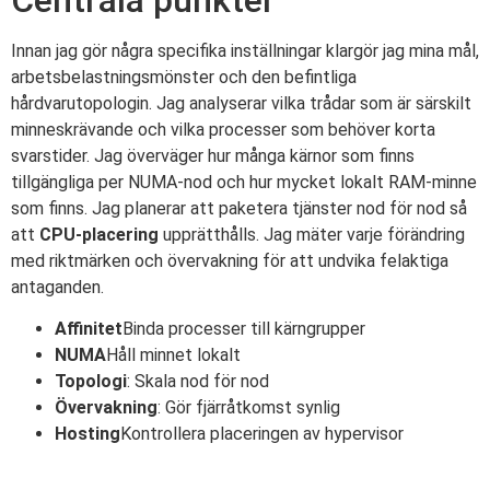
Innan jag gör några specifika inställningar klargör jag mina mål,
arbetsbelastningsmönster och den befintliga
hårdvarutopologin. Jag analyserar vilka trådar som är särskilt
minneskrävande och vilka processer som behöver korta
svarstider. Jag överväger hur många kärnor som finns
tillgängliga per NUMA-nod och hur mycket lokalt RAM-minne
som finns. Jag planerar att paketera tjänster nod för nod så
att
CPU-placering
upprätthålls. Jag mäter varje förändring
med riktmärken och övervakning för att undvika felaktiga
antaganden.
Affinitet
Binda processer till kärngrupper
NUMA
Håll minnet lokalt
Topologi
: Skala nod för nod
Övervakning
: Gör fjärråtkomst synlig
Hosting
Kontrollera placeringen av hypervisor