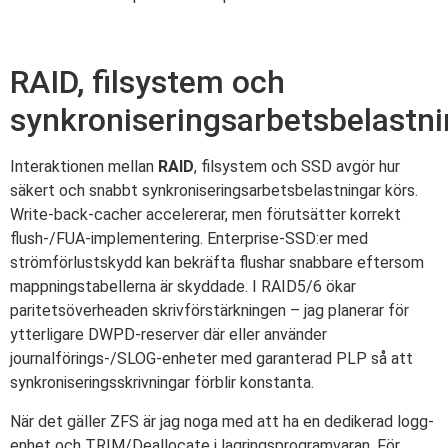
RAID, filsystem och
synkroniseringsarbetsbelastni
Interaktionen mellan
RAID
, filsystem och SSD avgör hur
säkert och snabbt synkroniseringsarbetsbelastningar körs.
Write-back-cacher accelererar, men förutsätter korrekt
flush-/FUA-implementering. Enterprise-SSD:er med
strömförlustskydd kan bekräfta flushar snabbare eftersom
mappningstabellerna är skyddade. I RAID5/6 ökar
paritetsöverheaden skrivförstärkningen – jag planerar för
ytterligare DWPD-reserver där eller använder
journalförings-/SLOG-enheter med garanterad PLP så att
synkroniseringsskrivningar förblir konstanta.
När det gäller ZFS är jag noga med att ha en dedikerad logg-
enhet och TRIM/Deallocate i lagringsprogramvaran. För