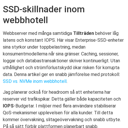
SSD-skillnader inom
webbhotell
Webbserver med många samtidiga
Tillträden
behöver låg
latens och konstant IOPS. Här visar Enterprise-SSD-enheter
sina styrkor under toppbelastning, medan
konsumentmodellerna når sina gränser. Caching, sessioner,
loggar och databastransaktioner skriver kontinuerligt. Utan
uthållighet och strömförlustskydd ökar risken för korrupta
data. Denna artikel ger en snabb jämförelse med protokoll:
SSD vs. NVMe inom webbhotell
.
Jag planerar också för headroom så att enheterna har
reserver vid trafikspikar. Detta gäller både kapaciteten och
IOPS
-Budgetar. I miljöer med flera användare stabiliserar
QoS-mekanismer upplevelsen för alla kunder. Till detta
kommer övervakning, slitageövervakning och snabb utbyte.
På så sätt förblir plattformen planerbart snabb.