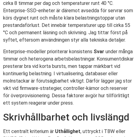
cirka 8 timmar per dag och temperaturer runt 40 °C.
Enterprise-SSD-enheter är däremot avsedda för servrar som
körs dygnet runt och måste klara belastningstoppar utan
prestandaförlust. Det innebär temperaturer upp till cirka 55
°C och permanent läsning och skrivning. Jag tittar först på
syftet, eftersom användningen styr alla tekniska detaljer.
Enterprise-modeller prioriterar konsistens
Svar
under många
timmar och heterogena arbetsbelastningar. Konsumentdiskar
presterar bra vid korta bursts, men tappar märkbart vid
kontinuerlig belastning. I virtualisering, databaser eller
molnstackar är förutsägbarhet viktigt. Därför lägger jag stor
vikt vid firmware-strategier, controller-kärnor och reserver
för överprovisionering. Dessa faktorer avgör hur tillförlitligt
ett system reagerar under press.
Skrivhållbarhet och livslängd
Ett centralt kriterium är
Uthållighet
, uttryckt i TBW eller