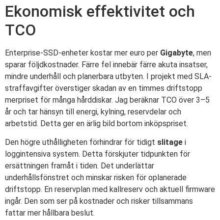
Ekonomisk effektivitet och
TCO
Enterprise-SSD-enheter kostar mer euro per
Gigabyte
, men
sparar följdkostnader. Färre fel innebär färre akuta insatser,
mindre underhåll och planerbara utbyten. I projekt med SLA-
straffavgifter överstiger skadan av en timmes driftstopp
merpriset för många hårddiskar. Jag beräknar TCO över 3–5
år och tar hänsyn till energi, kylning, reservdelar och
arbetstid. Detta ger en ärlig bild bortom inköpspriset.
Den högre uthålligheten förhindrar för tidigt
slitage
i
loggintensiva system. Detta förskjuter tidpunkten för
ersättningen framåt i tiden. Det underlättar
underhållsfönstret och minskar risken för oplanerade
driftstopp. En reservplan med kallreserv och aktuell firmware
ingår. Den som ser på kostnader och risker tillsammans
fattar mer hållbara beslut.