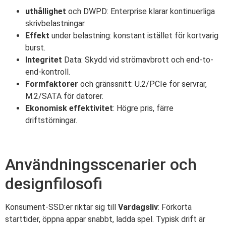
uthållighet
och DWPD: Enterprise klarar kontinuerliga
skrivbelastningar.
Effekt
under belastning: konstant istället för kortvarig
burst.
Integritet
Data: Skydd vid strömavbrott och end-to-
end-kontroll.
Formfaktorer
och gränssnitt: U.2/PCIe för servrar,
M.2/SATA för datorer.
Ekonomisk effektivitet
: Högre pris, färre
driftstörningar.
Användningsscenarier och
designfilosofi
Konsument-SSD:er riktar sig till
Vardagsliv
: Förkorta
starttider, öppna appar snabbt, ladda spel. Typisk drift är