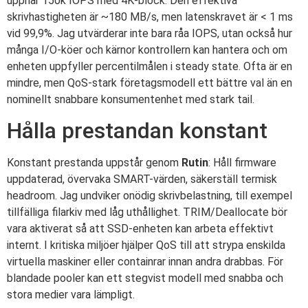
uppnår 150k IOPS med 4K-block. Den effektiva
skrivhastigheten är ~180 MB/s, men latenskravet är < 1 ms
vid 99,9%. Jag utvärderar inte bara råa IOPS, utan också hur
många I/O-köer och kärnor kontrollern kan hantera och om
enheten uppfyller percentilmålen i steady state. Ofta är en
mindre, men QoS-stark företagsmodell ett bättre val än en
nominellt snabbare konsumentenhet med stark tail.
Hålla prestandan konstant
Konstant prestanda uppstår genom
Rutin
: Håll firmware
uppdaterad, övervaka SMART-värden, säkerställ termisk
headroom. Jag undviker onödig skrivbelastning, till exempel
tillfälliga filarkiv med låg uthållighet. TRIM/Deallocate bör
vara aktiverat så att SSD-enheten kan arbeta effektivt
internt. I kritiska miljöer hjälper QoS till att strypa enskilda
virtuella maskiner eller containrar innan andra drabbas. För
blandade pooler kan ett stegvist modell med snabba och
stora medier vara lämpligt.