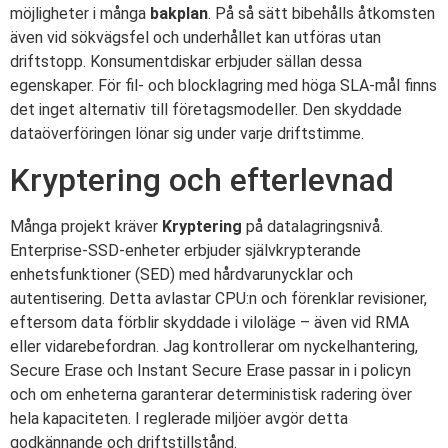
möjligheter i många
bakplan
. På så sätt bibehålls åtkomsten
även vid sökvägsfel och underhållet kan utföras utan
driftstopp. Konsumentdiskar erbjuder sällan dessa
egenskaper. För fil- och blocklagring med höga SLA-mål finns
det inget alternativ till företagsmodeller. Den skyddade
dataöverföringen lönar sig under varje driftstimme.
Kryptering och efterlevnad
Många projekt kräver
Kryptering
på datalagringsnivå.
Enterprise-SSD-enheter erbjuder självkrypterande
enhetsfunktioner (SED) med hårdvarunycklar och
autentisering. Detta avlastar CPU:n och förenklar revisioner,
eftersom data förblir skyddade i viloläge – även vid RMA
eller vidarebefordran. Jag kontrollerar om nyckelhantering,
Secure Erase och Instant Secure Erase passar in i policyn
och om enheterna garanterar deterministisk radering över
hela kapaciteten. I reglerade miljöer avgör detta
godkännande och driftstillstånd.