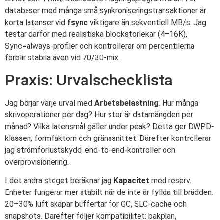
databaser med många små synkroniseringstransaktioner är
korta latenser vid
fsync
viktigare än sekventiell MB/s. Jag
testar därför med realistiska blockstorlekar (4–16K),
Sync=always-profiler och kontrollerar om percentilerna
förblir stabila även vid 70/30-mix.
Praxis: Urvalschecklista
Jag börjar varje urval med
Arbetsbelastning
. Hur många
skrivoperationer per dag? Hur stor är datamängden per
månad? Vilka latensmål gäller under peak? Detta ger DWPD-
klassen, formfaktorn och gränssnittet. Därefter kontrollerar
jag strömförlustskydd, end-to-end-kontroller och
överprovisionering.
I det andra steget beräknar jag
Kapacitet
med reserv.
Enheter fungerar mer stabilt när de inte är fyllda till brädden.
20–30% luft skapar buffertar för GC, SLC-cache och
snapshots. Därefter följer kompatibilitet: bakplan,