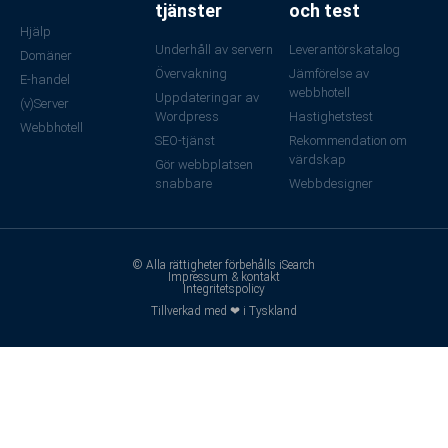
tjänster
och test
Hjälp
Underhåll av servern
Leverantörskatalog
Domäner
Övervakning
Jämförelse av
E-handel
webbhotell
Uppdateringar av
(v)Server
Wordpress
Hastighetstest
Webbhotell
SEO-tjänst
Rekommendation om
värdskap
Gör webbplatsen
snabbare
Webbdesigner
© Alla rättigheter förbehålls iSearch
Impressum & kontakt
Integritetspolicy
Tillverkad med ❤ i Tyskland