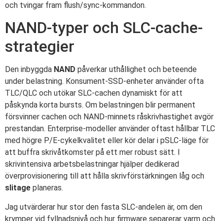
och tvingar fram flush/sync-kommandon.
NAND-typer och SLC-cache-
strategier
Den inbyggda
NAND
påverkar uthållighet och beteende
under belastning. Konsument-SSD-enheter använder ofta
TLC/QLC och utökar SLC-cachen dynamiskt för att
påskynda korta bursts. Om belastningen blir permanent
försvinner cachen och NAND-minnets råskrivhastighet avgör
prestandan. Enterprise-modeller använder oftast hållbar TLC
med högre P/E-cykelkvalitet eller kör delar i pSLC-läge för
att buffra skrivåtkomster på ett mer robust sätt. I
skrivintensiva arbetsbelastningar hjälper dedikerad
överprovisionering till att hålla skrivförstärkningen låg och
slitage
planeras.
Jag utvärderar hur stor den fasta SLC-andelen är, om den
krymper vid fyllnadsnivå och hur firmware separerar varm och