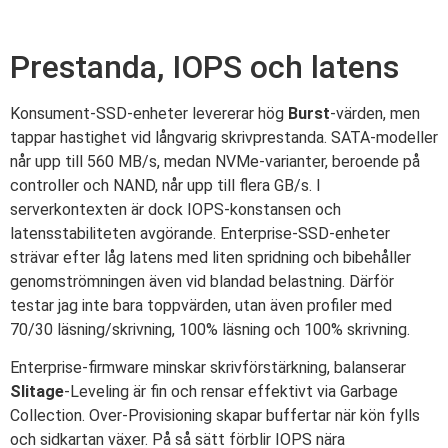
Prestanda, IOPS och latens
Konsument-SSD-enheter levererar hög
Burst
-värden, men
tappar hastighet vid långvarig skrivprestanda. SATA-modeller
når upp till 560 MB/s, medan NVMe-varianter, beroende på
controller och NAND, når upp till flera GB/s. I
serverkontexten är dock IOPS-konstansen och
latensstabiliteten avgörande. Enterprise-SSD-enheter
strävar efter låg latens med liten spridning och bibehåller
genomströmningen även vid blandad belastning. Därför
testar jag inte bara toppvärden, utan även profiler med
70/30 läsning/skrivning, 100% läsning och 100% skrivning.
Enterprise-firmware minskar skrivförstärkning, balanserar
Slitage
-Leveling är fin och rensar effektivt via Garbage
Collection. Over-Provisioning skapar buffertar när kön fylls
och sidkartan växer. På så sätt förblir IOPS nära