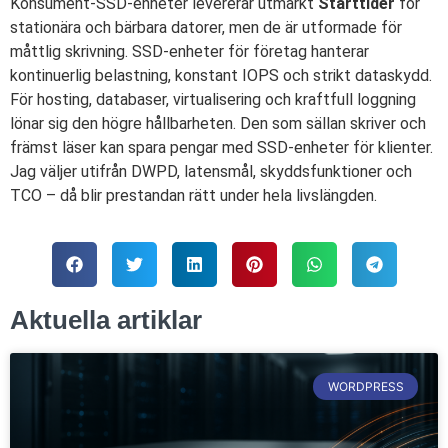
Konsument-SSD-enheter levererar utmärkt
Starttider
för
stationära och bärbara datorer, men de är utformade för
måttlig skrivning. SSD-enheter för företag hanterar
kontinuerlig belastning, konstant IOPS och strikt dataskydd.
För hosting, databaser, virtualisering och kraftfull loggning
lönar sig den högre hållbarheten. Den som sällan skriver och
främst läser kan spara pengar med SSD-enheter för klienter.
Jag väljer utifrån DWPD, latensmål, skyddsfunktioner och
TCO – då blir prestandan rätt under hela livslängden.
Aktuella artiklar
WORDPRESS