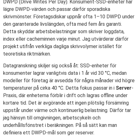
DWPD (Drive Writes Per Day). Konsument-SSD-enheter har
lägre DWPD-värden och passar därför sporadiska
skrivmönster. Företagsdiskar uppnår ofta 1–10 DWPD under
den garanterade livslängden, ofta med fem års garanti.
Detta skyddar arbetsbelastningar som skriver loggdata,
index eller cacheminnen varje minut. Jag utvärderar därför
projekt utifrån verkliga dagliga skrivvolymer istället för
teoretiska riktmärken.
Datagranskning skiljer sig också åt: SSD-enheter för
konsumenter lagrar vanligtvis data i 1 år vid 30 °C, medan
modeller för företag är avsedda för några månader vid högre
temperaturer på cirka 40 °C. Detta fokus passar in i
Server
-
Praxis, där enheterna förblir i drift och lagras offline under
kortare tid. Det är avgörande att ingen plötslig försämring
uppstår under värme och kontinuerlig belastning. Därför tar
jag hänsyn till omgivningen, arbetscykeln och
underhållsfönstret i beräkningen. På så sätt kan man
definiera ett DWPD-mål som ger reserver.