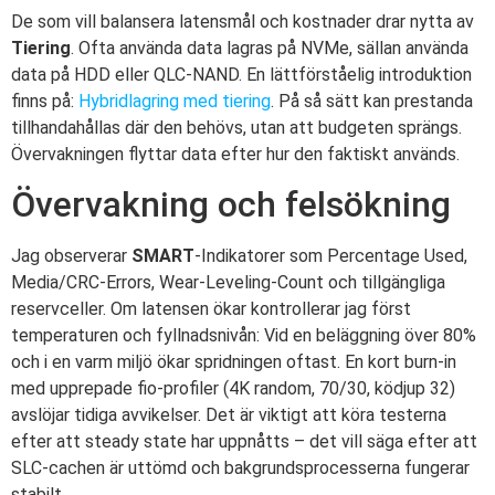
De som vill balansera latensmål och kostnader drar nytta av
Tiering
. Ofta använda data lagras på NVMe, sällan använda
data på HDD eller QLC-NAND. En lättförståelig introduktion
finns på:
Hybridlagring med tiering
. På så sätt kan prestanda
tillhandahållas där den behövs, utan att budgeten sprängs.
Övervakningen flyttar data efter hur den faktiskt används.
Övervakning och felsökning
Jag observerar
SMART
-Indikatorer som Percentage Used,
Media/CRC-Errors, Wear-Leveling-Count och tillgängliga
reservceller. Om latensen ökar kontrollerar jag först
temperaturen och fyllnadsnivån: Vid en beläggning över 80%
och i en varm miljö ökar spridningen oftast. En kort burn-in
med upprepade fio-profiler (4K random, 70/30, ködjup 32)
avslöjar tidiga avvikelser. Det är viktigt att köra testerna
efter att steady state har uppnåtts – det vill säga efter att
SLC-cachen är uttömd och bakgrundsprocesserna fungerar
stabilt.