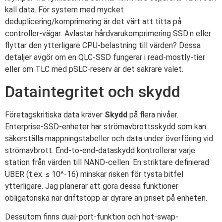
kall data. För system med mycket
deduplicering/komprimering är det värt att titta på
controller-vägar: Avlastar hårdvarukomprimering SSD:n eller
flyttar den ytterligare CPU-belastning till värden? Dessa
detaljer avgör om en QLC-SSD fungerar i read-mostly-tier
eller om TLC med pSLC-reserv är det säkrare valet.
Dataintegritet och skydd
Företagskritiska data kräver
Skydd
på flera nivåer.
Enterprise-SSD-enheter har strömavbrottsskydd som kan
säkerställa mappningstabeller och data under överföring vid
strömavbrott. End-to-end-dataskydd kontrollerar varje
station från värden till NAND-cellen. En striktare definierad
UBER (t.ex. ≤ 10^-16) minskar risken för tysta bitfel
ytterligare. Jag planerar att göra dessa funktioner
obligatoriska när driftstopp är dyrare än priset på enheten.
Dessutom finns dual-port-funktion och hot-swap-