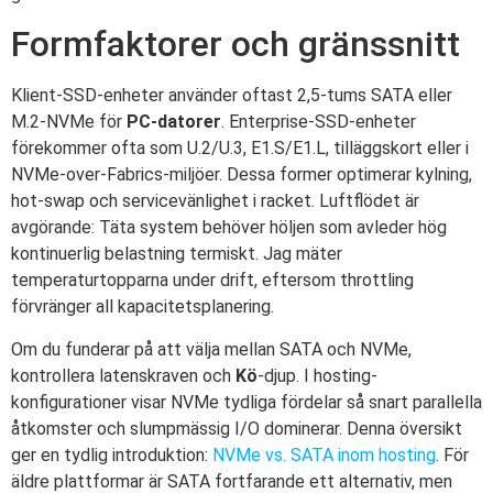
Formfaktorer och gränssnitt
Klient-SSD-enheter använder oftast 2,5-tums SATA eller
M.2-NVMe för
PC-datorer
. Enterprise-SSD-enheter
förekommer ofta som U.2/U.3, E1.S/E1.L, tilläggskort eller i
NVMe-over-Fabrics-miljöer. Dessa former optimerar kylning,
hot-swap och servicevänlighet i racket. Luftflödet är
avgörande: Täta system behöver höljen som avleder hög
kontinuerlig belastning termiskt. Jag mäter
temperaturtopparna under drift, eftersom throttling
förvränger all kapacitetsplanering.
Om du funderar på att välja mellan SATA och NVMe,
kontrollera latenskraven och
Kö
-djup. I hosting-
konfigurationer visar NVMe tydliga fördelar så snart parallella
åtkomster och slumpmässig I/O dominerar. Denna översikt
ger en tydlig introduktion:
NVMe vs. SATA inom hosting
. För
äldre plattformar är SATA fortfarande ett alternativ, men