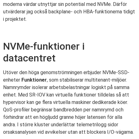
moderna värdar utnyttjar sin potential med NVMe. Därför
utvärderar jag också backplane- och HBA-funktionerna tidigt
i projektet.
NVMe-funktioner i
datacentret
Utöver den höga genomströmningen erbjuder NVMe-SSD-
enheter
Funktioner
, som stabiliserar multitenant-miljöer.
Namnrymder isolerar arbetsbelastningar logiskt på samma
enhet. Med SR-IOV kan virtuella funktioner tilldelas så att
hypervisor kan ge flera virtuella maskiner dedikerade köer.
QoS-profiler begränsar bandbredden per namnrymd och
förhindrar att en högljudd granne höjer latensen för alla
andra. I större kluster underlättar telemetrilogg sidor
orsaksanalysen vid avvikelser utan att blockera I/O-vägarna.