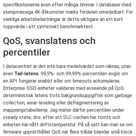
specifikationerna även efter många timmar. I databaser med
slumpmässiga 4K-åtkomster märks fördelen omedelbart. För
verkliga arbetsbelastningar är detta viktigare än ett kort
toppvärde i ett syntetiskt benchmarktest.
QoS, svanslatens och
percentiler
I datacentret är det inte bara medelvärdet som räknas, utan
även
Tail-latens
. 99,9%- och 99,99%-percentilen avgör om
en API fungerar snabbt eller om timeouts ackumuleras.
Enterprise-SSD-enheter valideras med avseende på QoS:
deterministisk latens trots bakgrundsuppgifter som garbage
collection, wear-leveling eller defragmentering av
mappningstabellerna. Jag mäter därför percentilen under
steady state, dvs. efter att SLC-cachen har tömts och
enheten har nått driftstemperatur. På så sätt kan man se om
firmware upprätthåller QoS när flera trådar blandar små block