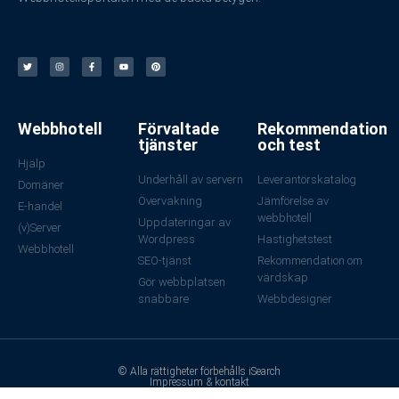
Webbhotell
Förvaltade
Rekommendation
tjänster
och test
Hjälp
Underhåll av servern
Leverantörskatalog
Domäner
Övervakning
Jämförelse av
E-handel
webbhotell
Uppdateringar av
(v)Server
Wordpress
Hastighetstest
Webbhotell
SEO-tjänst
Rekommendation om
värdskap
Gör webbplatsen
snabbare
Webbdesigner
© Alla rättigheter förbehålls iSearch
Impressum & kontakt
Integritetspolicy