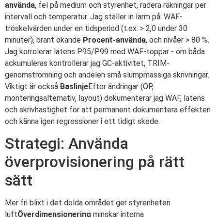
använda
, fel på medium och styrenhet, radera räkningar per
intervall och temperatur. Jag ställer in larm på: WAF-
tröskelvärden under en tidsperiod (t.ex. > 2,0 under 30
minuter), brant ökande
Procent-använda
, och nivåer > 80 %.
Jag korrelerar latens P95/P99 med WAF-toppar - om båda
ackumuleras kontrollerar jag GC-aktivitet, TRIM-
genomströmning och andelen små slumpmässiga skrivningar.
Viktigt är också
Baslinje
Efter ändringar (OP,
monteringsalternativ, layout) dokumenterar jag WAF, latens
och skrivhastighet för att permanent dokumentera effekten
och känna igen regressioner i ett tidigt skede.
Strategi: Använda
överprovisionering på rätt
sätt
Mer fri blixt i det dolda området ger styrenheten
luft
Överdimensionering
minskar interna