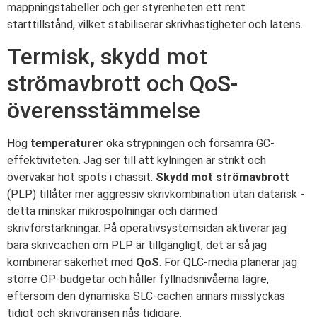
mappningstabeller och ger styrenheten ett rent
starttillstånd, vilket stabiliserar skrivhastigheter och latens.
Termisk, skydd mot
strömavbrott och QoS-
överensstämmelse
Hög
temperaturer
öka strypningen och försämra GC-
effektiviteten. Jag ser till att kylningen är strikt och
övervakar hot spots i chassit.
Skydd mot strömavbrott
(PLP) tillåter mer aggressiv skrivkombination utan datarisk -
detta minskar mikrospolningar och därmed
skrivförstärkningar. På operativsystemsidan aktiverar jag
bara skrivcachen om PLP är tillgängligt; det är så jag
kombinerar säkerhet med
QoS
. För QLC-media planerar jag
större OP-budgetar och håller fyllnadsnivåerna lägre,
eftersom den dynamiska SLC-cachen annars misslyckas
tidigt och skrivgränsen nås tidigare.