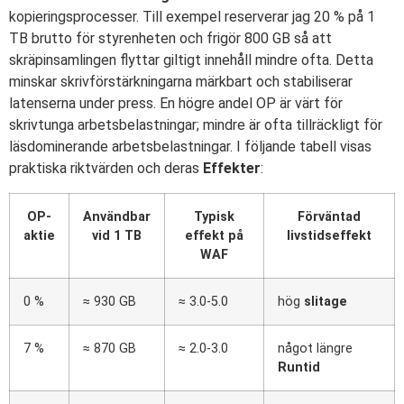
kopieringsprocesser. Till exempel reserverar jag 20 % på 1
TB brutto för styrenheten och frigör 800 GB så att
skräpinsamlingen flyttar giltigt innehåll mindre ofta. Detta
minskar skrivförstärkningarna märkbart och stabiliserar
latenserna under press. En högre andel OP är värt för
skrivtunga arbetsbelastningar; mindre är ofta tillräckligt för
läsdominerande arbetsbelastningar. I följande tabell visas
praktiska riktvärden och deras
Effekter
:
OP-
Användbar
Typisk
Förväntad
aktie
vid 1 TB
effekt på
livstidseffekt
WAF
0 %
≈ 930 GB
≈ 3.0-5.0
hög
slitage
7 %
≈ 870 GB
≈ 2.0-3.0
något längre
Runtid