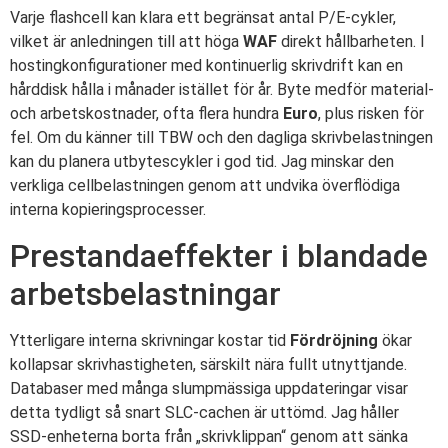
Varje flashcell kan klara ett begränsat antal P/E-cykler,
vilket är anledningen till att höga
WAF
direkt hållbarheten. I
hostingkonfigurationer med kontinuerlig skrivdrift kan en
hårddisk hålla i månader istället för år. Byte medför material-
och arbetskostnader, ofta flera hundra
Euro
, plus risken för
fel. Om du känner till TBW och den dagliga skrivbelastningen
kan du planera utbytescykler i god tid. Jag minskar den
verkliga cellbelastningen genom att undvika överflödiga
interna kopieringsprocesser.
Prestandaeffekter i blandade
arbetsbelastningar
Ytterligare interna skrivningar kostar tid
Fördröjning
ökar
kollapsar skrivhastigheten, särskilt nära fullt utnyttjande.
Databaser med många slumpmässiga uppdateringar visar
detta tydligt så snart SLC-cachen är uttömd. Jag håller
SSD-enheterna borta från „skrivklippan“ genom att sänka