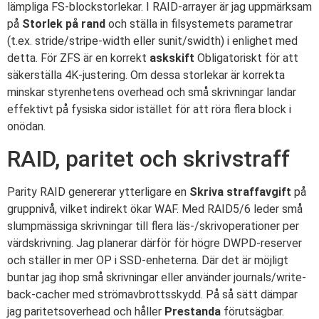
lämpliga FS-blockstorlekar. I RAID-arrayer är jag uppmärksam
på
Storlek på rand
och ställa in filsystemets parametrar
(t.ex. stride/stripe-width eller sunit/swidth) i enlighet med
detta. För ZFS är en korrekt
askskift
Obligatoriskt för att
säkerställa 4K-justering. Om dessa storlekar är korrekta
minskar styrenhetens overhead och små skrivningar landar
effektivt på fysiska sidor istället för att röra flera block i
onödan.
RAID, paritet och skrivstraff
Parity RAID genererar ytterligare en
Skriva straffavgift
på
gruppnivå, vilket indirekt ökar WAF. Med RAID5/6 leder små
slumpmässiga skrivningar till flera läs-/skrivoperationer per
värdskrivning. Jag planerar därför för högre DWPD-reserver
och ställer in mer OP i SSD-enheterna. Där det är möjligt
buntar jag ihop små skrivningar eller använder journals/write-
back-cacher med strömavbrottsskydd. På så sätt dämpar
jag paritetsoverhead och håller
Prestanda
förutsägbar.