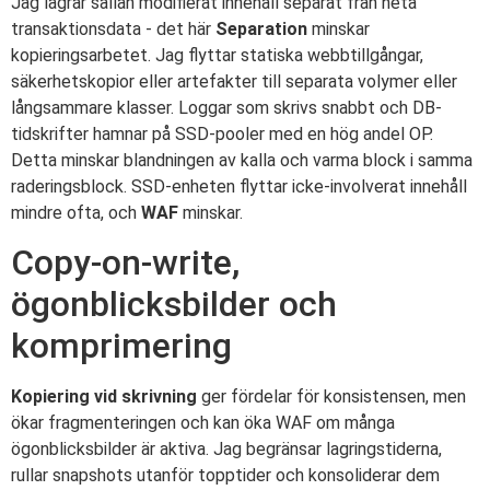
Jag lagrar sällan modifierat innehåll separat från heta
transaktionsdata - det här
Separation
minskar
kopieringsarbetet. Jag flyttar statiska webbtillgångar,
säkerhetskopior eller artefakter till separata volymer eller
långsammare klasser. Loggar som skrivs snabbt och DB-
tidskrifter hamnar på SSD-pooler med en hög andel OP.
Detta minskar blandningen av kalla och varma block i samma
raderingsblock. SSD-enheten flyttar icke-involverat innehåll
mindre ofta, och
WAF
minskar.
Copy-on-write,
ögonblicksbilder och
komprimering
Kopiering vid skrivning
ger fördelar för konsistensen, men
ökar fragmenteringen och kan öka WAF om många
ögonblicksbilder är aktiva. Jag begränsar lagringstiderna,
rullar snapshots utanför topptider och konsoliderar dem