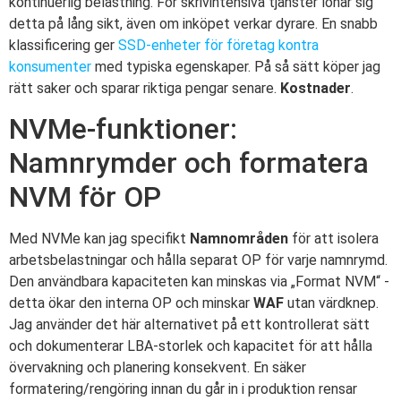
kontinuerlig belastning. För skrivintensiva tjänster lönar sig
detta på lång sikt, även om inköpet verkar dyrare. En snabb
klassificering ger
SSD-enheter för företag kontra
konsumenter
med typiska egenskaper. På så sätt köper jag
rätt saker och sparar riktiga pengar senare.
Kostnader
.
NVMe-funktioner:
Namnrymder och formatera
NVM för OP
Med NVMe kan jag specifikt
Namnområden
för att isolera
arbetsbelastningar och hålla separat OP för varje namnrymd.
Den användbara kapaciteten kan minskas via „Format NVM“ -
detta ökar den interna OP och minskar
WAF
utan värdknep.
Jag använder det här alternativet på ett kontrollerat sätt
och dokumenterar LBA-storlek och kapacitet för att hålla
övervakning och planering konsekvent. En säker
formatering/rengöring innan du går in i produktion rensar