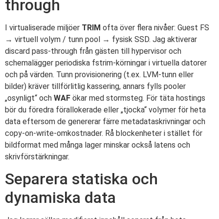
through
I virtualiserade miljöer
TRIM
ofta över flera nivåer: Guest FS
→ virtuell volym / tunn pool → fysisk SSD. Jag aktiverar
discard pass-through från gästen till hypervisor och
schemalägger periodiska fstrim-körningar i virtuella datorer
och på värden. Tunn provisionering (t.ex. LVM-tunn eller
bilder) kräver tillförlitlig kassering, annars fylls pooler
„osynligt“ och
WAF
ökar med stormsteg. För täta hostings
bör du föredra förallokerade eller „tjocka“ volymer för heta
data eftersom de genererar färre metadataskrivningar och
copy-on-write-omkostnader. Rå blockenheter i stället för
bildformat med många lager minskar också latens och
skrivförstärkningar.
Separera statiska och
dynamiska data