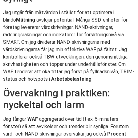
Jag utgår från mätvärden i stället för att optimera i
blindo
Mätning
avslöjar potential. Många SSD-enheter för
företag levererar värdskrivningar, NAND-skrivningar,
raderingsräkningar och indikatorer för förslitningsnivå via
SMART. Om jag dividerar NAND-skrivningarna med
värdskrivningarna får jag min effektiva WAF på fältet. Jag
kontrollerar också TBW-utvecklingen, den genomsnittliga
skrivhastigheten och toppar under underhållsfönster. Om
WAF tenderar att öka tittar jag först på fyllnadsnivån, TRIM-
status och hotspots i
Arbetsbelastning
.
Övervakning i praktiken:
nyckeltal och larm
Jag fångar
WAF
aggregerad över tid (t.ex. 5-minuters
fönster) så att avvikelser och trender blir synliga. Förutom
värd- och NAND-skrivningar övervakar jag också
Procent-