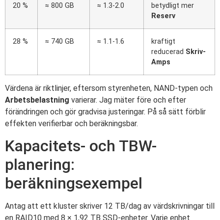
20 %
≈ 800 GB
≈ 1.3-2.0
betydligt mer
Reserv
28 %
≈ 740 GB
≈ 1.1-1.6
kraftigt
reducerad
Skriv-
Amps
Värdena är riktlinjer, eftersom styrenheten, NAND-typen och
Arbetsbelastning
varierar. Jag mäter före och efter
förändringen och gör gradvisa justeringar. På så sätt förblir
effekten verifierbar och beräkningsbar.
Kapacitets- och TBW-
planering:
beräkningsexempel
Antag att ett kluster skriver 12 TB/dag av värdskrivningar till
en RAID10 med 8 × 1,92 TB SSD-enheter. Varje enhet