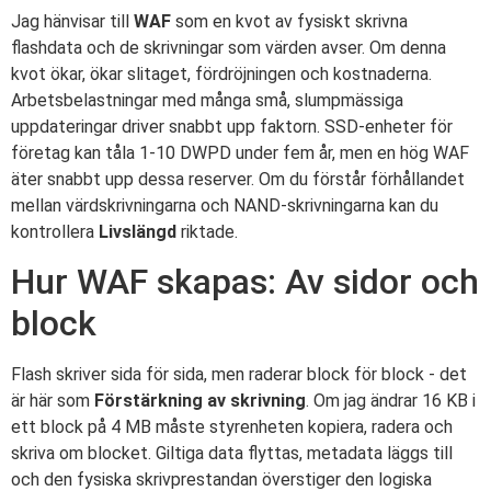
Jag hänvisar till
WAF
som en kvot av fysiskt skrivna
flashdata och de skrivningar som värden avser. Om denna
kvot ökar, ökar slitaget, fördröjningen och kostnaderna.
Arbetsbelastningar med många små, slumpmässiga
uppdateringar driver snabbt upp faktorn. SSD-enheter för
företag kan tåla 1-10 DWPD under fem år, men en hög WAF
äter snabbt upp dessa reserver. Om du förstår förhållandet
mellan värdskrivningarna och NAND-skrivningarna kan du
kontrollera
Livslängd
riktade.
Hur WAF skapas: Av sidor och
block
Flash skriver sida för sida, men raderar block för block - det
är här som
Förstärkning av skrivning
. Om jag ändrar 16 KB i
ett block på 4 MB måste styrenheten kopiera, radera och
skriva om blocket. Giltiga data flyttas, metadata läggs till
och den fysiska skrivprestandan överstiger den logiska