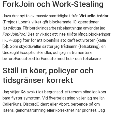
ForkJoin och Work-Stealing
Java drar nytta av massiv samtidighet från
Virtuella trådar
(Project Loom), vilket gör blockerande IO-operationer
lättviktiga. För beräkningsarbetsbelastningar använder jag
ForkJoinPool
Det är viktigt att inte tillåta långa blockeringar
i FJP-uppgifter för att bibehålla stöldeffektiviteten (källa:
[6]). Som skyddsvallar sätter jag trådnamn (felsökning), en
UncaughtExceptionHandler, och jag instrumenterar
beforeExecute/afterExecute med tids- och felräknare.
Ställ in köer, policyer och
tidsgränser korrekt
Jag väljer
Kö
avsiktligt begränsad, eftersom oändliga köer
bara flyttar symptom. Vid överbelastning väljer jag mellan
CallerRuns, DiscardOldest eller Abort, beroende på om
latens, genomströmning eller korrekthet har prioritet. Jag