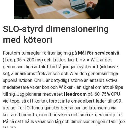
SLO-styrd dimensionering
med köteori
Förutom tumregler förlitar jag mig på
Mål för servicenivå
(t.ex. p95 < 200 ms) och Little's lag: L = λ × W. L är det
genomsnittliga antalet förfrågningar i systemet (inklusive
kö), λ är ankomstfrekvensen och W är den genomsnittliga
uppehållstiden. Om L är betydligt större än antalet aktiva
medarbetare växer kön och W ökar - en signal om att skärpa
till sig. Jag planerar medvetet
Headroom
på: 60-75% CPU
vid topp, så att korta utbrott inte omedelbart leder till p99-
utslag. För IO-tunga tjänster begränsar jag latenserna via
kortare timeouts, circuit breakers och små retries med jitter.
På så sätt hålls variansen låg och dimensioneringen stabil (se