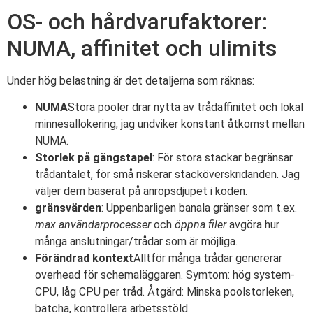
OS- och hårdvarufaktorer:
NUMA, affinitet och ulimits
Under hög belastning är det detaljerna som räknas:
NUMA
Stora pooler drar nytta av trådaffinitet och lokal
minnesallokering; jag undviker konstant åtkomst mellan
NUMA.
Storlek på gängstapel
: För stora stackar begränsar
trådantalet, för små riskerar stacköverskridanden. Jag
väljer dem baserat på anropsdjupet i koden.
gränsvärden
: Uppenbarligen banala gränser som t.ex.
max användarprocesser
och
öppna filer
avgöra hur
många anslutningar/trådar som är möjliga.
Förändrad kontext
Alltför många trådar genererar
overhead för schemaläggaren. Symtom: hög system-
CPU, låg CPU per tråd. Åtgärd: Minska poolstorleken,
batcha, kontrollera arbetsstöld.