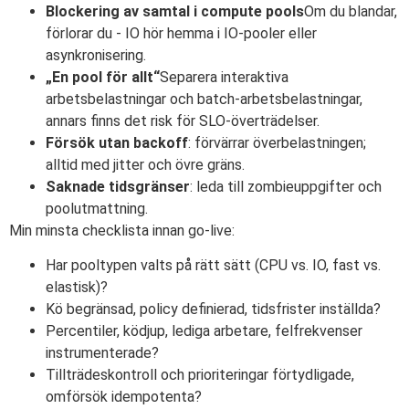
Blockering av samtal i compute pools
Om du blandar,
förlorar du - IO hör hemma i IO-pooler eller
asynkronisering.
„En pool för allt“
Separera interaktiva
arbetsbelastningar och batch-arbetsbelastningar,
annars finns det risk för SLO-överträdelser.
Försök utan backoff
: förvärrar överbelastningen;
alltid med jitter och övre gräns.
Saknade tidsgränser
: leda till zombieuppgifter och
poolutmattning.
Min minsta checklista innan go-live:
Har pooltypen valts på rätt sätt (CPU vs. IO, fast vs.
elastisk)?
Kö begränsad, policy definierad, tidsfrister inställda?
Percentiler, ködjup, lediga arbetare, felfrekvenser
instrumenterade?
Tillträdeskontroll och prioriteringar förtydligade,
omförsök idempotenta?