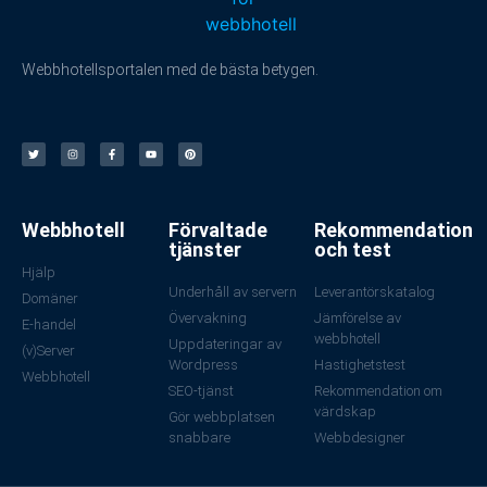
Webbhotellsportalen med de bästa betygen.
Webbhotell
Förvaltade
Rekommendation
tjänster
och test
Hjälp
Underhåll av servern
Leverantörskatalog
Domäner
Övervakning
Jämförelse av
E-handel
webbhotell
Uppdateringar av
(v)Server
Wordpress
Hastighetstest
Webbhotell
SEO-tjänst
Rekommendation om
värdskap
Gör webbplatsen
snabbare
Webbdesigner