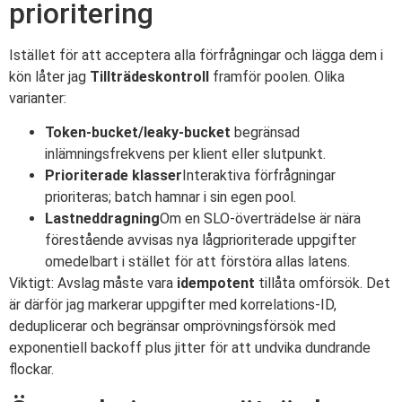
prioritering
Istället för att acceptera alla förfrågningar och lägga dem i
kön låter jag
Tillträdeskontroll
framför poolen. Olika
varianter:
Token-bucket/leaky-bucket
begränsad
inlämningsfrekvens per klient eller slutpunkt.
Prioriterade klasser
Interaktiva förfrågningar
prioriteras; batch hamnar i sin egen pool.
Lastneddragning
Om en SLO-överträdelse är nära
förestående avvisas nya lågprioriterade uppgifter
omedelbart i stället för att förstöra allas latens.
Viktigt: Avslag måste vara
idempotent
tillåta omförsök. Det
är därför jag markerar uppgifter med korrelations-ID,
deduplicerar och begränsar omprövningsförsök med
exponentiell backoff plus jitter för att undvika dundrande
flockar.