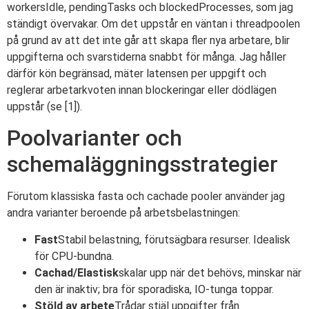
workersIdle, pendingTasks och blockedProcesses, som jag
ständigt övervakar. Om det uppstår en väntan i threadpoolen
på grund av att det inte går att skapa fler nya arbetare, blir
uppgifterna och svarstiderna snabbt för många. Jag håller
därför kön begränsad, mäter latensen per uppgift och
reglerar arbetarkvoten innan blockeringar eller dödlägen
uppstår (se [1]).
Poolvarianter och
schemaläggningsstrategier
Förutom klassiska fasta och cachade pooler använder jag
andra varianter beroende på arbetsbelastningen:
Fast
Stabil belastning, förutsägbara resurser. Idealisk
för CPU-bundna.
Cachad/Elastisk
skalar upp när det behövs, minskar när
den är inaktiv; bra för sporadiska, IO-tunga toppar.
Stöld av arbete
Trådar stjäl uppgifter från