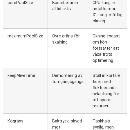
corePoolSize
Basarbetaren
CPU-tung: ≈
alltid aktiv
antal kärnor;
IO-tung: måttlig
ökning
maximumPoolSize
Övre gräns för
Ökning endast
skalning
om kön
fortsätter att
växa trots
optimering
keepAliveTime
Demontering av
Ställ in kortare
tomgångsgänga
tider med
fluktuerande
belastning för
att spara
resurser
Kögräns
Baktryck, skydd
Flaskhals
mot
synlig, men