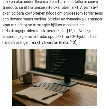
om kön ökar under flera mätfönster, men ställer in snäva
timeouts så att latensen inte ökar obemärkt. Alternativt
ökar jag bara köstorleken något om processorn förblir ledig
och downstreams vacklar. Studier av dynamiska justeringar
visar att adaptiva strategier hjälper märkbart när
belastningsprofilerna fluktuerar (källa: [15]). I Node.js
använder jag arbetartrådar specifikt för CPU-jobb så att
händelseslingan
reaktiv
kvarstår (källa: [13]).