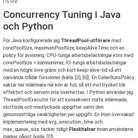
[1], [2]).
Concurrency Tuning i Java
och Python
För Java konfigurerade jag
ThreadPool-utförare
med
corePoolSize, maximumPoolSize, keepAliveTime och en
policy för avvisning. CPU-tunga arbetsbelastningar körs med
corePoolSize = kärnnummer, IO-tunga arbetsbelastningar
med en högre övre gräns och kort keep-alive-tid så att
oanvända trådar försvinner (källa: [2], [6]). En CallerRunsPolicy
saktar ner inlämnare när kön är full, så att mottrycket blir
effektivt och servern inte överhettas. I Python använder jag
ThreadPoolExecutor för att konsekvent mäta: inlämnade,
slutförda och misslyckade uppgifter samt den
genomsnittliga varaktigheten per uppgift. En liten övervakad
implementering med avg_execution_time och
max_queue_size täcker tidigt
Flaskhalsar
innan användarna
märker något (källa: [2]).