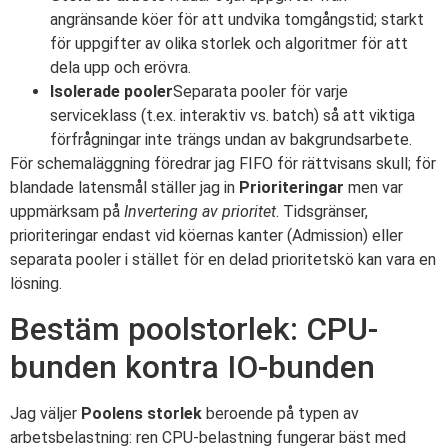
angränsande köer för att undvika tomgångstid; starkt
för uppgifter av olika storlek och algoritmer för att
dela upp och erövra.
Isolerade pooler
Separata pooler för varje
serviceklass (t.ex. interaktiv vs. batch) så att viktiga
förfrågningar inte trängs undan av bakgrundsarbete.
För schemaläggning föredrar jag FIFO för rättvisans skull; för
blandade latensmål ställer jag in
Prioriteringar
men var
uppmärksam på
Invertering av prioritet
. Tidsgränser,
prioriteringar endast vid köernas kanter (Admission) eller
separata pooler i stället för en delad prioritetskö kan vara en
lösning.
Bestäm poolstorlek: CPU-
bunden kontra IO-bunden
Jag väljer
Poolens storlek
beroende på typen av
arbetsbelastning: ren CPU-belastning fungerar bäst med