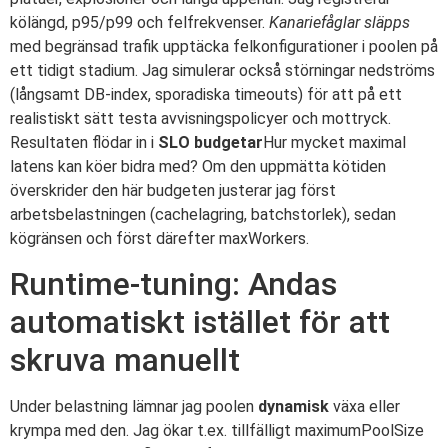
kölängd, p95/p99 och felfrekvenser.
Kanariefåglar släpps
med begränsad trafik upptäcka felkonfigurationer i poolen på
ett tidigt stadium. Jag simulerar också störningar nedströms
(långsamt DB-index, sporadiska timeouts) för att på ett
realistiskt sätt testa avvisningspolicyer och mottryck.
Resultaten flödar in i
SLO budgetar
Hur mycket maximal
latens kan köer bidra med? Om den uppmätta kötiden
överskrider den här budgeten justerar jag först
arbetsbelastningen (cachelagring, batchstorlek), sedan
kögränsen och först därefter maxWorkers.
Runtime-tuning: Andas
automatiskt istället för att
skruva manuellt
Under belastning lämnar jag poolen
dynamisk
växa eller
krympa med den. Jag ökar t.ex. tillfälligt maximumPoolSize