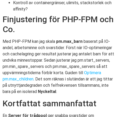
Kontroll av containergränser, ulimits, stackstorlek och
affinity?
Finjustering för PHP-FPM och
Co.
Med PHP-FPM kan jag skala
pm.max_barn
baserat på IO-
andel, arbetsminne och svarstider. Först när IO-optimeringar
och cachelagring ger resultat justerar jag antalet barn för att
undvika minnestoppar. Sedan justerar jag pm.start_servers,
pm.min_spare_servers och pm.max_spare_servers så att
uppvärmningstiderna förblir korta. Guiden till
Optimera
pm.max_children
. Det som räknas i slutändan är att jag tittar
på utnyttjandegraden och felfrekvensen tillsammans, inte
bara på en isolerad
Nyckeltal
.
Kortfattat sammanfattat
En
Server för trådpool
ger snabba svarstider om