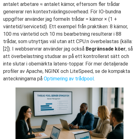
antalet arbetare ≈ antalet kärnor, eftersom fler trådar
genererar ren kontextväxlingsoverhead. För IO-bundna
uppgifter använder jag formeln trådar = kärnor × (1 +
väntetid/servicetid). Ett exempel från praktiken: 8 kärnor,
100 ms väntetid och 10 ms bearbetning resulterar i 88
trådar, som utnyttjas väl utan att CPU:n överbelastas (källa:
[2]). I webbservrar använder jag också
Begränsade köer
, så
att överbelastning studsar av på ett kontrollerat sätt och
inte slutar i obemärkta latens-toppar. För mer detaljerade
profiler av Apache, NGINX och LiteSpeed, se de kompakta
anteckningarna på
Optimering av trådpool
.