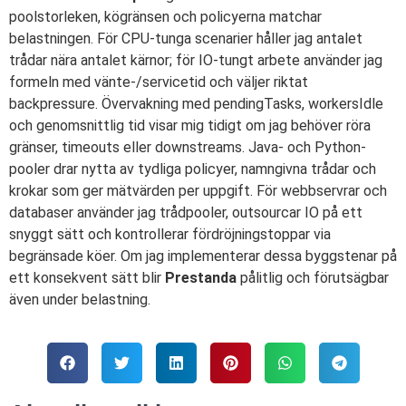
poolstorleken, kögränsen och policyerna matchar
belastningen. För CPU-tunga scenarier håller jag antalet
trådar nära antalet kärnor; för IO-tungt arbete använder jag
formeln med vänte-/servicetid och väljer riktat
backpressure. Övervakning med pendingTasks, workersIdle
och genomsnittlig tid visar mig tidigt om jag behöver röra
gränser, timeouts eller downstreams. Java- och Python-
pooler drar nytta av tydliga policyer, namngivna trådar och
krokar som ger mätvärden per uppgift. För webbservrar och
databaser använder jag trådpooler, outsourcar IO på ett
snyggt sätt och kontrollerar fördröjningstoppar via
begränsade köer. Om jag implementerar dessa byggstenar på
ett konsekvent sätt blir
Prestanda
pålitlig och förutsägbar
även under belastning.