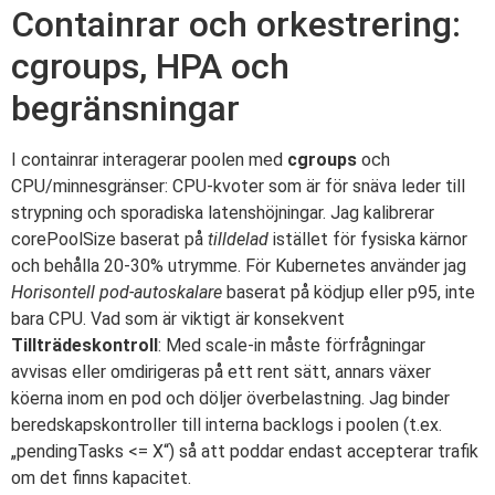
Containrar och orkestrering:
cgroups, HPA och
begränsningar
I containrar interagerar poolen med
cgroups
och
CPU/minnesgränser: CPU-kvoter som är för snäva leder till
strypning och sporadiska latenshöjningar. Jag kalibrerar
corePoolSize baserat på
tilldelad
istället för fysiska kärnor
och behålla 20-30% utrymme. För Kubernetes använder jag
Horisontell pod-autoskalare
baserat på ködjup eller p95, inte
bara CPU. Vad som är viktigt är konsekvent
Tillträdeskontroll
: Med scale-in måste förfrågningar
avvisas eller omdirigeras på ett rent sätt, annars växer
köerna inom en pod och döljer överbelastning. Jag binder
beredskapskontroller till interna backlogs i poolen (t.ex.
„pendingTasks <= X“) så att poddar endast accepterar trafik
om det finns kapacitet.