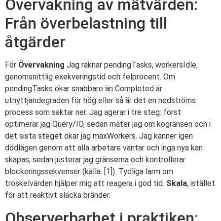
Övervakning av mätvärden:
Från överbelastning till
åtgärder
För
Övervakning
Jag räknar pendingTasks, workersIdle,
genomsnittlig exekveringstid och felprocent. Om
pendingTasks ökar snabbare än Completed är
utnyttjandegraden för hög eller så är det en nedströms
process som saktar ner. Jag agerar i tre steg: först
optimerar jag Query/IO, sedan mäter jag om kögränsen och i
det sista steget ökar jag maxWorkers. Jag känner igen
dödlägen genom att alla arbetare väntar och inga nya kan
skapas; sedan justerar jag gränserna och kontrollerar
blockeringssekvenser (källa: [1]). Tydliga larm om
tröskelvärden hjälper mig att reagera i god tid.
Skala
, istället
för att reaktivt släcka bränder.
Observerbarhet i praktiken: