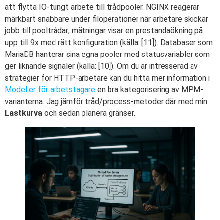
att flytta IO-tungt arbete till trådpooler. NGINX reagerar
märkbart snabbare under filoperationer när arbetare skickar
jobb till pooltrådar; mätningar visar en prestandaökning på
upp till 9x med rätt konfiguration (källa: [11]). Databaser som
MariaDB hanterar sina egna pooler med statusvariabler som
ger liknande signaler (källa: [10]). Om du är intresserad av
strategier för HTTP-arbetare kan du hitta mer information i
Modeller för arbetstagare
en bra kategorisering av MPM-
varianterna. Jag jämför tråd/process-metoder där med min
Lastkurva
och sedan planera gränser.