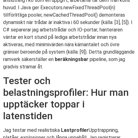
anslutning i kö som en uppgift; arbetarna tar dem från köns
huvud. I Java ger Executors.newFixedThreadPool(n)
tillförlitliga pooler, newCachedThreadPool() demonteras
dynamiskt när trådar är inaktiva i 60 sekunder (källa: [3], [5]). I
C# separerar jag arbetstrådar och IO-portar; hanteraren
väntar en kort stund på lediga arbetstrådar innan nya
aktiveras, med minimivärden nära kärnantalet och övre
gränser beroende på system (källa: [9]). Detta grundläggande
ramverk säkerställer en
beräkningsbar
pipeline, som jag
gradvis stramar åt.
Tester och
belastningsprofiler: Hur man
upptäcker toppar i
latenstiden
Jag testar med realistiska
Lastprofiler
Upptrappning,
platåer, explosioner och långa uppehåll. Jag registrerar