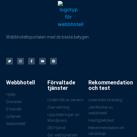
Webbhotellsportalen med de bästa betygen.
Webbhotell
Förvaltade
Rekommendation
tjänster
och test
Hjälp
Underhåll av servern
Leverantörskatalog
Domäner
Övervakning
Jämförelse av
E-handel
webbhotell
Uppdateringar av
(v)Server
Wordpress
Hastighetstest
Webbhotell
SEO-tjänst
Rekommendation om
värdskap
Gör webbplatsen