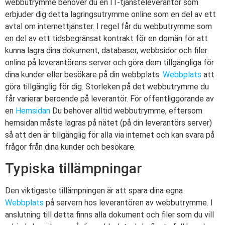
webbutrymme behöver du en IT-tjänsteleverantör som
erbjuder dig detta lagringsutrymme online som en del av ett
avtal om internettjänster. I regel får du webbutrymme som
en del av ett tidsbegränsat kontrakt för en domän för att
kunna lagra dina dokument, databaser, webbsidor och filer
online på leverantörens server och göra dem tillgängliga för
dina kunder eller besökare på din webbplats.
Webbplats
att
göra tillgänglig för dig. Storleken på det webbutrymme du
får varierar beroende på leverantör. För offentliggörande av
en
Hemsidan
Du behöver alltid webbutrymme, eftersom
hemsidan måste lagras på nätet (på din leverantörs server)
så att den är tillgänglig för alla via internet och kan svara på
frågor från dina kunder och besökare.
Typiska tillämpningar
Den viktigaste tillämpningen är att spara dina egna
Webbplats
på servern hos leverantören av webbutrymme. I
anslutning till detta finns alla dokument och filer som du vill