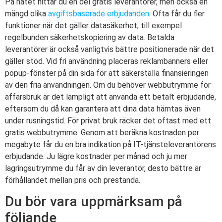
På nätet hittar du en del gratis leverantörer, men också en
mängd olika
avgiftsbaserade erbjudanden
. Ofta får du fler
funktioner när det gäller datasäkerhet, till exempel
regelbunden säkerhetskopiering av data. Betalda
leverantörer är också vanligtvis bättre positionerade när det
gäller stöd. Vid fri användning placeras reklambanners eller
popup-fönster på din sida för att säkerställa finansieringen
av den fria användningen. Om du behöver webbutrymme för
affärsbruk är det lämpligt att använda ett betalt erbjudande,
eftersom du då kan garantera att dina data hämtas även
under rusningstid. För privat bruk räcker det oftast med ett
gratis webbutrymme. Genom att beräkna kostnaden per
megabyte får du en bra indikation på IT-tjänsteleverantörens
erbjudande. Ju lägre kostnader per månad och ju mer
lagringsutrymme du får av din leverantör, desto bättre är
förhållandet mellan pris och prestanda.
Du bör vara uppmärksam på
följande