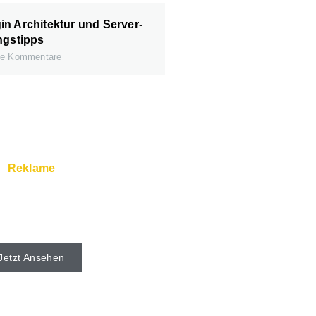
n Architektur und Server-
ngstipps
e Kommentare
Reklame
rver und Super Service
s beim Webhoster.
Jetzt Ansehen