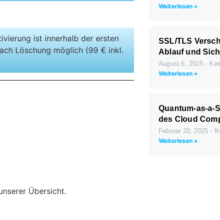
Weiterlesen »
ivierung ist innerhalb der ersten
SSL/TLS Versch
ach Löschung möglich (99 € inkl.
Ablauf und Sich
)
August 6, 2025
Kei
Weiterlesen »
Quantum-as-a-Se
des Cloud Com
Februar 20, 2025
Ke
Weiterlesen »
unserer Übersicht.