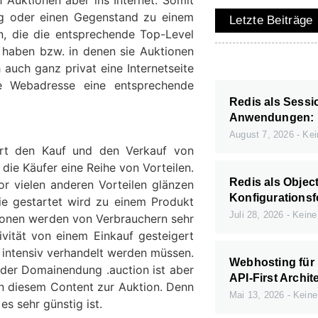
rag oder einen Gegenstand zu einem
Letzte Beiträge
en, die die entsprechende Top-Level
 haben bzw. in denen sie Auktionen
 auch ganz privat eine Internetseite
ie Webadresse eine entsprechende
Redis als Sessi
Anwendungen: 
August 7, 2026
Kei
ert den Kauf und den Verkauf von
die Käufer eine Reihe von Vorteilen.
Redis als Objec
vor vielen anderen Vorteilen glänzen
Konfigurationsf
die gestartet wird zu einem Produkt
Juli 28, 2026
Keine
tionen werden von Verbrauchern sehr
ivität von einem Einkauf gesteigert
 intensiv verhandelt werden müssen.
Webhosting für
 der Domainendung .auction ist aber
API-First Archit
 in diesem Content zur Auktion. Denn
Mai 13, 2026
Keine
s sehr günstig ist.