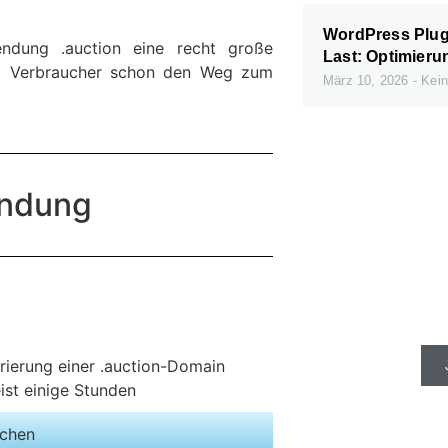
WordPress Plugi
ndung .auction eine recht große
Last: Optimieru
m Verbraucher schon den Weg zum
März 10, 2026
Kein
endung
Schnelle Se
gibt e
rierung einer .auction-Domain
ist einige Stunden
ichen