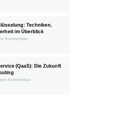
lüsselung: Techniken,
erheit im Überblick
ne Kommentare
rvice (QaaS): Die Zukunft
puting
ine Kommentare