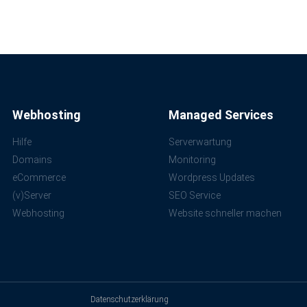
Webhosting
Managed Services
Hilfe
Serverwartung
Domains
Monitoring
eCommerce
Wordpress Updates
(v)Server
SEO Service
Webhosting
Website schneller machen
Datenschutzerklärung