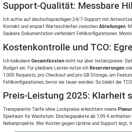
Support-Qualität: Messbare Hi
Ich achte auf deutschsprachigen 24/7-Support mit Antwortzei
Kontakt und erspart Warteschleifen zwischen
Abteilungen
. M
Saubere Dokumentation verhindert Fehlkonfigurationen. Monitor
Kostenkontrolle und TCO: Egr
Ich kalkuliere
Gesamtkosten
nicht nur über Instanzpreise. Da
Budget ein. Für planbare Lasten nutze ich
Reservierungen
ode
1.000 Requests, pro Checkout und pro GB Storage, um Featur
Fehlkonfigurationen, bevor sie teuer werden. So bleibt die TCO
Preis-Leistung 2025: Klarheit
Transparente Tarife ohne Lockpreise erleichtern meine
Planu
Spielraum für Wachstum. Einstiegspakete ab 1,99 € enthalten 
Nebenprojekte. Wer Kosten gegen Uptime und Support legt, tr