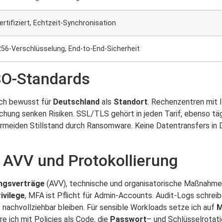
ertifiziert, Echtzeit-Synchronisation
56-Verschlüsselung, End-to-End-Sicherheit
SO-Standards
ich bewusst für
Deutschland
als
Standort
. Rechenzentren mit 
ung senken Risiken. SSL/TLS gehört in jeden Tarif, ebenso täg
vermeiden Stillstand durch Ransomware. Keine Datentransfers in 
, AVV und Protokollierung
ngsverträge
(AVV), technische und organisatorische Maßnahm
ivilege
, MFA ist Pflicht für Admin-Accounts. Audit-Logs schreibe
 nachvollziehbar bleiben. Für sensible Workloads setze ich auf
M
 ich mit Policies als Code, die
Passwort
– und Schlüsselrotat