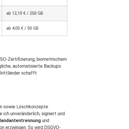
ab 12,10 € / 250 GB
ab 4,05 € / 50 GB
ISO-Zertifizierung, biometrischem
liche, automatisierte Backups
Drittländer schafft
en sowie Löschkonzepte.
 ich unveränderlich, signiert und
andantentrennung
und
ion erzwingen. So wird DSGVO-