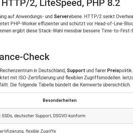
HTTP/2, LiteSpeed, PHP 8.2
hing auf Anwendungs- und
Server
ebene. HTTP/2 senkt Overhead 
eitet PHP-Worker effizienter und schützt vor Head-of-Line-Bloc
ammen ergibt diese Stack-Wahl messbar bessere Time-to-First-
mance-Check
, Rechenzentrum in Deutschland,
Support
und fairer
Preis
politi
t mit ISO-Zertifizierung und flexiblen Zugriffsmodellen. leitzc
llt. Die folgende Tabelle bündelt die Kernwerte übersichtlich.
Besonderheiten
 SSDs, deutscher Support, DSGVO-konform
rtifizierung, flexible Zugriffe