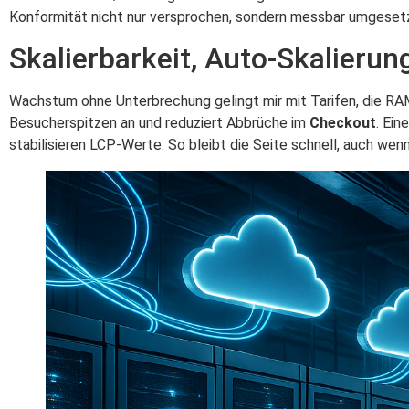
Konformität nicht nur versprochen, sondern messbar umgeset
Skalierbarkeit, Auto-Skalieru
Wachstum ohne Unterbrechung gelingt mir mit Tarifen, die RA
Besucherspitzen an und reduziert Abbrüche im
Checkout
. Ein
stabilisieren LCP-Werte. So bleibt die Seite schnell, auch wen