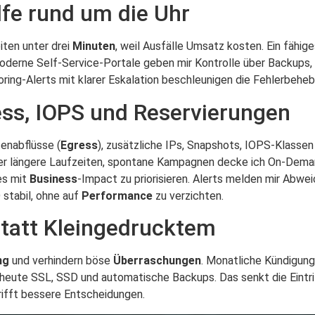
lfe rund um die Uhr
ten unter drei
Minuten
, weil Ausfälle Umsatz kosten. Ein fähi
oderne Self-Service-Portale geben mir Kontrolle über Backups,
ing-Alerts mit klarer Eskalation beschleunigen die Fehlerbeheb
ess, IOPS und Reservierungen
tenabflüsse (
Egress
), zusätzliche IPs, Snapshots, IOPS-Klassen
r längere Laufzeiten, spontane Kampagnen decke ich On-Dema
es mit
Business
-Impact zu priorisieren. Alerts melden mir Abw
 stabil, ohne auf
Performance
zu verzichten.
 statt Kleingedrucktem
ng
und verhindern böse
Überraschungen
. Monatliche Kündigun
heute SSL, SSD und automatische Backups. Das senkt die Eintri
ifft bessere Entscheidungen.