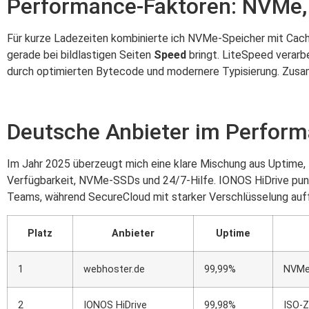
Performance-Faktoren: NVMe, 
Für kurze Ladezeiten kombinierte ich NVMe-Speicher mit Cac
gerade bei bildlastigen Seiten
Speed
bringt. LiteSpeed verarb
durch optimierten Bytecode und modernere Typisierung. Zus
Deutsche Anbieter im Perfor
Im Jahr 2025 überzeugt mich eine klare Mischung aus Uptime
Verfügbarkeit, NVMe-SSDs und 24/7-Hilfe. IONOS HiDrive punkte
Teams, während SecureCloud mit starker Verschlüsselung auffä
Platz
Anbieter
Uptime
1
webhoster.de
99,99%
NVMe
2
IONOS HiDrive
99,98%
ISO-Ze