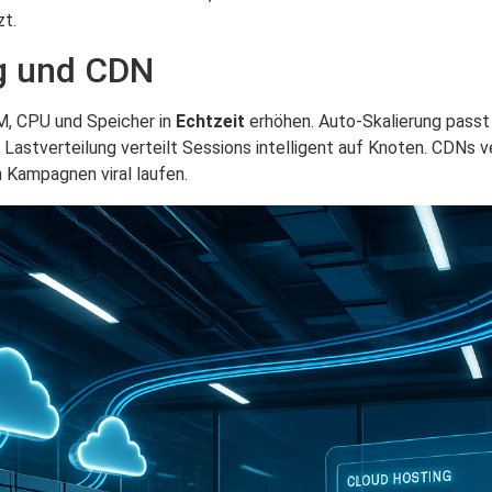
zt.
ng und CDN
M, CPU und Speicher in
Echtzeit
erhöhen. Auto-Skalierung passt
e Lastverteilung verteilt Sessions intelligent auf Knoten. CDNs 
n Kampagnen viral laufen.