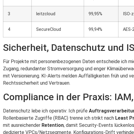
3
leitzcloud
99,95%
ISO-z
4
SecureCloud
99,94%
AES-2
Sicherheit, Datenschutz und I
Für Projekte mit personenbezogenen Daten entscheide ich m
Zugang, redundanter Stromversorgung und enger Klimaüberwach
mit Versionierung. KI-Alerts melden Auffälligkeiten früh und 
Rechtssicherheit und Vertrauen.
Compliance in der Praxis: IAM
Datenschutz lebe ich operativ: Ich prüfe
Auftragsverarbeitu
Rollenbasierte Zugriffe (RBAC) trenne ich strikt nach
Least Pr
mit ausreichender
Retention
, damit Security-Events lückenlos
dedizierte VPCs/Netzsegmente. Konfigurations-Drift verhindere