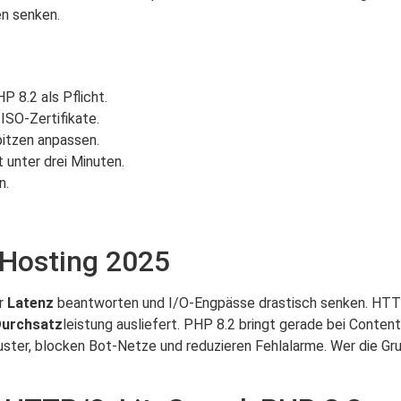
en senken.
 8.2 als Pflicht.
ISO-Zertifikate.
pitzen anpassen.
 unter drei Minuten.
n.
 Hosting 2025
er
Latenz
beantworten und I/O-Engpässe drastisch senken. HT
urchsatz
leistung ausliefert. PHP 8.2 bringt gerade bei Con
ter, blocken Bot-Netze und reduzieren Fehlalarme. Wer die Grun