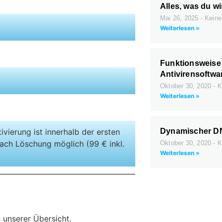
Alles, was du w
Mai 26, 2025
Keine
Weiterlesen »
Funktionsweise
Antivirensoftwa
Oktober 30, 2020
K
Weiterlesen »
ivierung ist innerhalb der ersten
Dynamischer D
ach Löschung möglich (99 € inkl.
Oktober 30, 2020
K
Weiterlesen »
)
 unserer Übersicht.