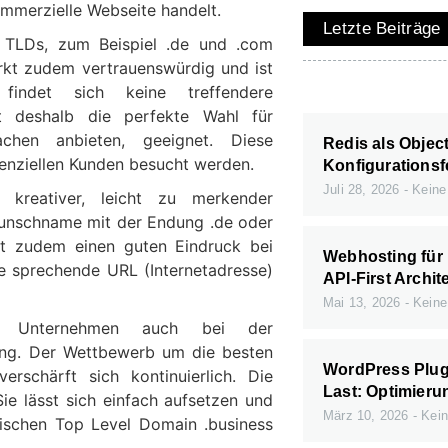
kommerzielle Webseite handelt.
Letzte Beiträge
 TLDs, zum Beispiel .de und .com
irkt zudem vertrauenswürdig und ist
 findet sich keine treffendere
t deshalb die perfekte Wahl für
chen anbieten, geeignet. Diese
Redis als Objec
enziellen Kunden besucht werden.
Konfigurationsf
Juli 28, 2026
Keine
 kreativer, leicht zu merkender
 Wunschname mit der Endung .de oder
st zudem einen guten Eindruck bei
Webhosting für
ne sprechende URL (Internetadresse)
API-First Archit
Mai 13, 2026
Keine
en Unternehmen auch bei der
ung. Der Wettbewerb um die besten
WordPress Plugi
rschärft sich kontinuierlich. Die
Last: Optimieru
e lässt sich einfach aufsetzen und
März 10, 2026
Kein
ischen Top Level Domain .business