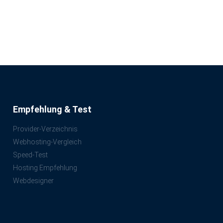
Empfehlung & Test
Provider-Verzeichnis
Webhosting-Vergleich
Speed-Test
Hosting Empfehlung
Webdesigner