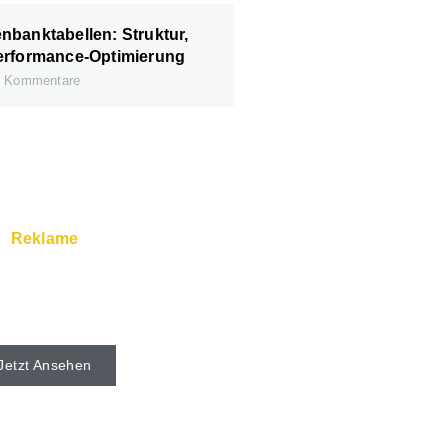
banktabellen: Struktur,
erformance-Optimierung
 Kommentare
Reklame
rver und Super Service
s beim Webhoster.
Jetzt Ansehen