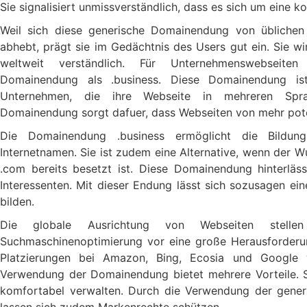
Sie signalisiert unmissverständlich, dass es sich um eine 
Weil sich diese generische Domainendung von üblichen
abhebt, prägt sie im Gedächtnis des Users gut ein. Sie w
weltweit verständlich. Für Unternehmenswebseiten
Domainendung als .business. Diese Domainendung is
Unternehmen, die ihre Webseite in mehreren Spra
Domainendung sorgt dafuer, dass Webseiten von mehr pot
Die Domainendung .business ermöglicht die Bildung
Internetnamen. Sie ist zudem eine Alternative, wenn der
.com bereits besetzt ist. Diese Domainendung hinterläs
Interessenten. Mit dieser Endung lässt sich sozusagen ei
bilden.
Die globale Ausrichtung von Webseiten stell
Suchmaschinenoptimierung vor eine große Herausforder
Platzierungen bei Amazon, Bing, Ecosia und Google ve
Verwendung der Domainendung bietet mehrere Vorteile. Si
komfortabel verwalten. Durch die Verwendung der gener
lassen sich zudem Markenrechte schützen.