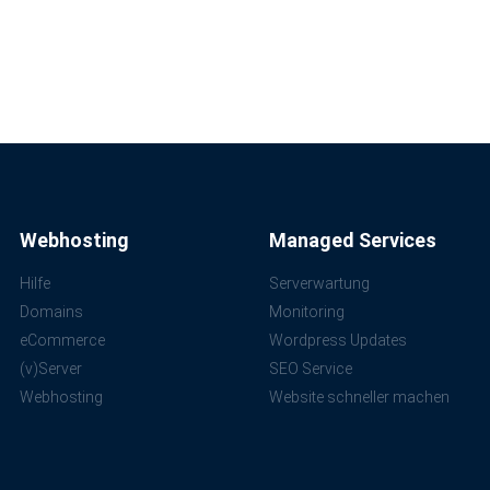
Webhosting
Managed Services
Hilfe
Serverwartung
Domains
Monitoring
eCommerce
Wordpress Updates
(v)Server
SEO Service
Webhosting
Website schneller machen