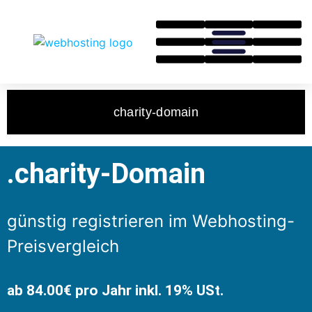
charity-domain
.charity-Domain
günstig registrieren im Webhosting-
Preisvergleich
ab 84.00€ pro Jahr inkl. 19% USt.