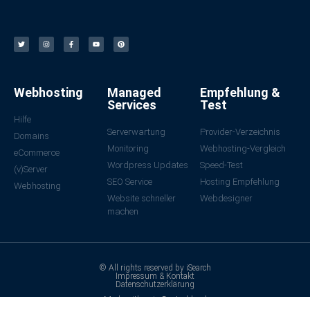
Webhosting
Managed
Empfehlung &
Services
Test
Hilfe
Serverwartung
Provider-Verzeichnis
Domains
Monitoring
Webhosting-Vergleich
eCommerce
Wordpress Updates
Speed-Test
(v)Server
SEO Service
Hosting Empfehlung
Webhosting
Website schneller
Webdesigner
machen
© All rights reserved by iSearch
Impressum & Kontakt
Datenschutzerklärung
Made with ❤ in Deutschland