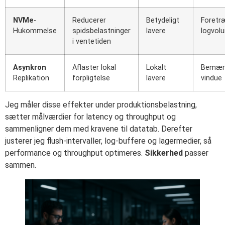
NVMe
-
Reducerer
Betydeligt
Foretr
Hukommelse
spidsbelastninger
lavere
logvol
i ventetiden
Asynkron
Aflaster lokal
Lokalt
Bemærk 
Replikation
forpligtelse
lavere
vindue
Jeg måler disse effekter under produktionsbelastning,
sætter målværdier for latency og throughput og
sammenligner dem med kravene til datatab. Derefter
justerer jeg flush-intervaller, log-buffere og lagermedier, så
performance og throughput optimeres.
Sikkerhed
passer
sammen.