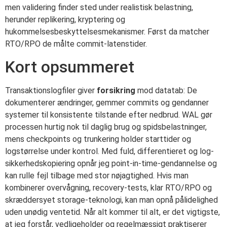
men validering finder sted under realistisk belastning,
herunder replikering, kryptering og
hukommelsesbeskyttelsesmekanismer. Først da matcher
RTO/RPO de målte commit-latenstider.
Kort opsummeret
Transaktionslogfiler giver
forsikring
mod datatab: De
dokumenterer ændringer, gemmer commits og gendanner
systemer til konsistente tilstande efter nedbrud. WAL gør
processen hurtig nok til daglig brug og spidsbelastninger,
mens checkpoints og trunkering holder starttider og
logstørrelse under kontrol. Med fuld, differentieret og log-
sikkerhedskopiering opnår jeg point-in-time-gendannelse og
kan rulle fejl tilbage med stor nøjagtighed. Hvis man
kombinerer overvågning, recovery-tests, klar RTO/RPO og
skræddersyet storage-teknologi, kan man opnå pålidelighed
uden unødig ventetid. Når alt kommer til alt, er det vigtigste,
at jeg forstår, vedligeholder og regelmæssigt praktiserer