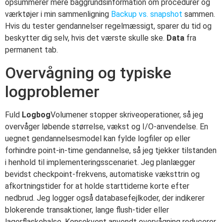
opsummerer mere baggrundsinformation om procedurer og
værktøjer i min sammenligning
Backup vs. snapshot
sammen.
Hvis du tester gendannelser regelmæssigt, sparer du tid og
beskytter dig selv, hvis det værste skulle ske.
Data
fra
permanent tab.
Overvågning og typiske
logproblemer
Fuld
Logbog
Volumener stopper skriveoperationer, så jeg
overvåger løbende størrelse, vækst og I/O-anvendelse. En
uegnet gendannelsesmodel kan fylde logfiler op eller
forhindre point-in-time gendannelse, så jeg tjekker tilstanden
i henhold til implementeringsscenariet. Jeg planlægger
bevidst checkpoint-frekvens, automatiske væksttrin og
afkortningstider for at holde starttiderne korte efter
nedbrud. Jeg logger også databasefejlkoder, der indikerer
blokerende transaktioner, lange flush-tider eller
lagerflaskehalse. Konsekvent anvendt overvågning reducerer