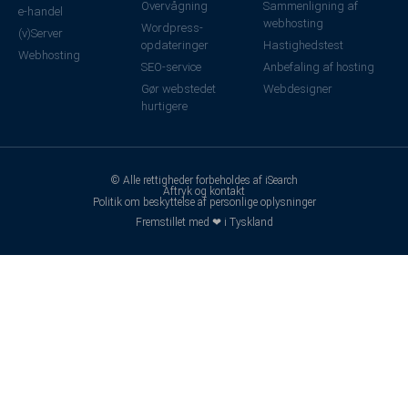
Overvågning
Sammenligning af
e-handel
webhosting
Wordpress-
(v)Server
opdateringer
Hastighedstest
Webhosting
SEO-service
Anbefaling af hosting
Gør webstedet
Webdesigner
hurtigere
© Alle rettigheder forbeholdes af iSearch
Aftryk og kontakt
Politik om beskyttelse af personlige oplysninger
Fremstillet med ❤ i Tyskland