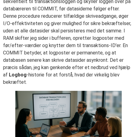
sekventielt til transaktionsloggen og skyller loggen over på
databæreren til COMMIT, før datasiderne følger efter.
Denne procedure reducerer tilfældige skriveadgange, øger
I/O-effektiviteten og giver mulighed for sikre bekræftelser,
uden at alle datasider skal persisteres med det samme. I
RAM skifter jeg sider i bufferen, opretter logposter med
før/efter-værdier og knytter dem til transaktions-ID'er. En
COMMIT betyder, at logposter er permanente, og at
databasen senere kan skrive datasider asynkront. Det er
præcis sådan, jeg kan genkende efter et nedbrud ved hjælp
af
Logbog
-historie for at forstå, hvad der virkelig blev
bekræftet.