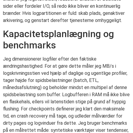
sider eller fordeler I/O, så redo ikke bliver en kontinuerlig
brænder. Hvis logpartitionen er fuld: skab plads, genaktiver
arkivering, og genstart derefter tjenesterne omhyggeligt.
Kapacitetsplanlægning og
benchmarks
Jeg dimensionerer logfiler efter den faktiske
ændringshastighed. For at gøre dette måler jeg MB/s i
logskrivningsstien ved hjælp af daglige og ugentlige profiler,
tager højde for spidsbelastninger (batch, ETL,
månedsafslutning) og beholder mindst en multipel af denne
spidsbelastning som buffer. Logbufferen i RAM må ikke blive
en flaskehals, ellers vil latenstiden stige på grund af hyppig
flushing. For checkpoints definerer jeg klart den maksimale
tid, en crash recovery må tage, og udleder målværdier for
dirty pages og logvinduer fra dette. Jeg bruger benchmarks
på en målrettet måde: syntetiske værktøjer viser tendenser,