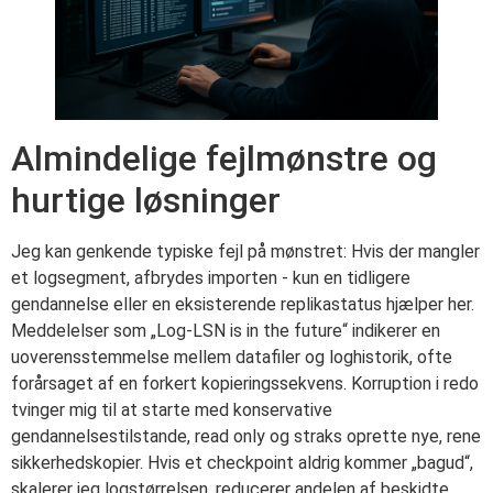
Almindelige fejlmønstre og
hurtige løsninger
Jeg kan genkende typiske fejl på mønstret: Hvis der mangler
et logsegment, afbrydes importen - kun en tidligere
gendannelse eller en eksisterende replikastatus hjælper her.
Meddelelser som „Log-LSN is in the future“ indikerer en
uoverensstemmelse mellem datafiler og loghistorik, ofte
forårsaget af en forkert kopieringssekvens. Korruption i redo
tvinger mig til at starte med konservative
gendannelsestilstande, read only og straks oprette nye, rene
sikkerhedskopier. Hvis et checkpoint aldrig kommer „bagud“,
skalerer jeg logstørrelsen, reducerer andelen af beskidte