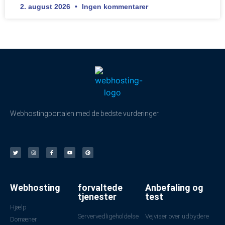
2. august 2026
Ingen kommentarer
Webhostingportalen med de bedste vurderinger.
Webhosting
forvaltede
Anbefaling og
tjenester
test
Hjælp
Servervedligeholdelse
Vejviser over udbydere
Domæner