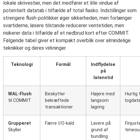
lokale skrivestier, men det medfører et lille vindue af
potentielt datatab i tilfælde af total fiasko. Indstillinger som
strengere flush-politikker øger sikkerheden, men forlænger
svartiderne; løsere tilstande reducerer ventetiden, men
risikerer data i tilfælde af et nedbrud kort efter COMMIT.
Følgende tabel giver et kompakt overblik over almindelige
teknikker og deres virkninger.
Teknologi
Formål
Indflydelse
på
latenstid
WAL-Flush
Beskytter
Højere med
Hurtig 
til COMMIT
bekræftede
langsom
logdata
transaktioner
lagring
Grupperet
Færre I/O-kald
Lavere på
Finjust
Skyller
grund af
timeou
bundling