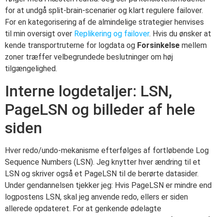
for at undgå split-brain-scenarier og klart regulere failover.
For en kategorisering af de almindelige strategier henvises
til min oversigt over
Replikering og failover
. Hvis du ønsker at
kende transportruterne for logdata og
Forsinkelse
mellem
zoner træffer velbegrundede beslutninger om høj
tilgængelighed.
Interne logdetaljer: LSN,
PageLSN og billeder af hele
siden
Hver redo/undo-mekanisme efterfølges af fortløbende Log
Sequence Numbers (LSN). Jeg knytter hver ændring til et
LSN og skriver også et PageLSN til de berørte datasider.
Under gendannelsen tjekker jeg: Hvis PageLSN er mindre end
logpostens LSN, skal jeg anvende redo, ellers er siden
allerede opdateret. For at genkende ødelagte