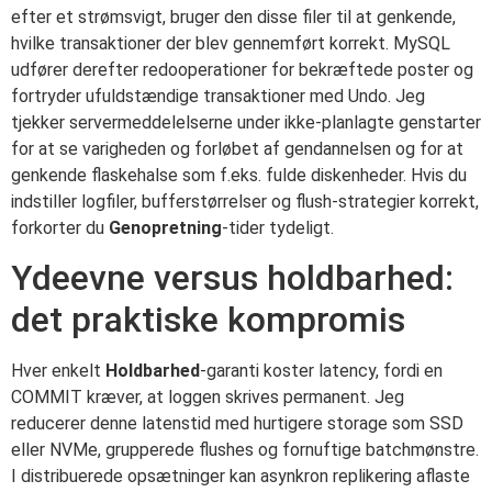
efter et strømsvigt, bruger den disse filer til at genkende,
hvilke transaktioner der blev gennemført korrekt. MySQL
udfører derefter redooperationer for bekræftede poster og
fortryder ufuldstændige transaktioner med Undo. Jeg
tjekker servermeddelelserne under ikke-planlagte genstarter
for at se varigheden og forløbet af gendannelsen og for at
genkende flaskehalse som f.eks. fulde diskenheder. Hvis du
indstiller logfiler, bufferstørrelser og flush-strategier korrekt,
forkorter du
Genopretning
-tider tydeligt.
Ydeevne versus holdbarhed:
det praktiske kompromis
Hver enkelt
Holdbarhed
-garanti koster latency, fordi en
COMMIT kræver, at loggen skrives permanent. Jeg
reducerer denne latenstid med hurtigere storage som SSD
eller NVMe, grupperede flushes og fornuftige batchmønstre.
I distribuerede opsætninger kan asynkron replikering aflaste