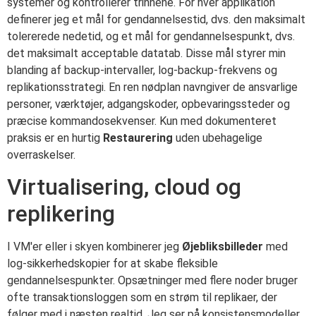
systemer og kontrollerer trinnene. For hver applikation
definerer jeg et mål for gendannelsestid, dvs. den maksimalt
tolererede nedetid, og et mål for gendannelsespunkt, dvs.
det maksimalt acceptable datatab. Disse mål styrer min
blanding af backup-intervaller, log-backup-frekvens og
replikationsstrategi. En ren nødplan navngiver de ansvarlige
personer, værktøjer, adgangskoder, opbevaringssteder og
præcise kommandosekvenser. Kun med dokumenteret
praksis er en hurtig
Restaurering
uden ubehagelige
overraskelser.
Virtualisering, cloud og
replikering
I VM'er eller i skyen kombinerer jeg
Øjebliksbilleder
med
log-sikkerhedskopier for at skabe fleksible
gendannelsespunkter. Opsætninger med flere noder bruger
ofte transaktionsloggen som en strøm til replikaer, der
følger med i næsten realtid. Jeg ser på konsistensmodeller