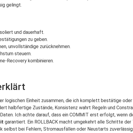
ig gelingt.
soliert und dauerhaft.
Bestätigungen zu geben.
hen, unvollständige zurücknehmen.
chstum steuern.
‑Time‑Recovery kombinieren.
rklärt
 logischen Einheit zusammen, die ich komplett bestätige oder v
ert halbfertige Zustände, Konsistenz wahrt Regeln und Constrai
 Daten. Ich achte darauf, dass ein COMMIT erst erfolgt, wenn d
it
garantiert. Ein ROLLBACK macht umgekehrt alle Schritte der T
k selbst bei Fehlern, Stromausfällen oder Neustarts zuverlässig