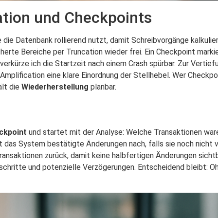
tion und Checkpoints
ie die Datenbank rollierend nutzt, damit Schreibvorgänge kalkuli
cherte Bereiche per Truncation wieder frei. Ein Checkpoint marki
erkürze ich die Startzeit nach einem Crash spürbar. Zur Vertief
lification eine klare Einordnung der Stellhebel. Wer Checkpoi
lt die
Wiederherstellung
planbar.
ckpoint
und startet mit der Analyse: Welche Transaktionen ware
t das System bestätigte Änderungen nach, falls sie noch nicht v
ansaktionen zurück, damit keine halbfertigen Änderungen sichtb
schritte und potenzielle Verzögerungen. Entscheidend bleibt: O