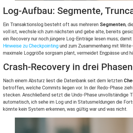
Log-Aufbau: Segmente, Trunca
Ein Transaktionslog besteht oft aus mehreren
Segmenten
, d
voll ist, wechsle ich zum nächsten und gebe alte, bereits gesi
ein Recovery nur noch jüngere Log-Einträge lesen muss; damit v
Hinweise zu Checkpointing
und zum Zusammenhang mit Write-Amp
maximale Loggröße sorgsam plant, vermeidet Engpässe und hä
Crash-Recovery in drei Phasen
Nach einem Absturz liest die Datenbank seit dem letzten
Che
betroffen, welche Commits liegen vor. In der Redo-Phase zieh
stecken. Anschließend setzt die Undo-Phase unvollständige Tr
automatisch, ich sehe im Log und in Statusmeldungen die Fort
könnte kein System erkennen, was gültig war und was nicht.