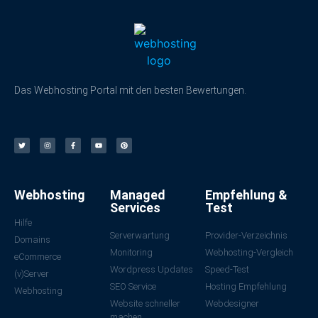
Das Webhosting Portal mit den besten Bewertungen.
Webhosting
Managed
Empfehlung &
Services
Test
Hilfe
Serverwartung
Provider-Verzeichnis
Domains
Monitoring
Webhosting-Vergleich
eCommerce
Wordpress Updates
Speed-Test
(v)Server
SEO Service
Hosting Empfehlung
Webhosting
Website schneller
Webdesigner
machen