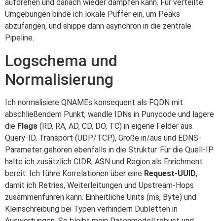
aufdrehen und danach wieder dämpfen kann. Für verteilte
Umgebungen binde ich lokale Puffer ein, um Peaks
abzufangen, und shippe dann asynchron in die zentrale
Pipeline.
Logschema und
Normalisierung
Ich normalisiere QNAMEs konsequent als FQDN mit
abschließendem Punkt, wandle IDNs in Punycode und lagere
die
Flags
(RD, RA, AD, CD, DO, TC) in eigene Felder aus.
Query-ID, Transport (UDP/TCP), Größe in/aus und EDNS-
Parameter gehören ebenfalls in die Struktur. Für die Quell-IP
halte ich zusätzlich CIDR, ASN und Region als Enrichment
bereit. Ich führe Korrelationen über eine
Request-UUID
,
damit ich Retries, Weiterleitungen und Upstream-Hops
zusammenführen kann. Einheitliche Units (ms, Byte) und
Kleinschreibung bei Typen verhindern Dubletten in
Auswertungen. So bleibt mein Datenmodell robust und