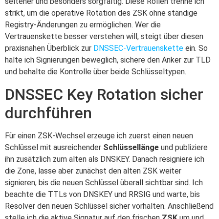
seltener und besonders sorgfältig. Diese Rollen trenne ich
strikt, um die operative Rotation des ZSK ohne ständige
Registry-Änderungen zu ermöglichen. Wer die
Vertrauenskette besser verstehen will, steigt über diesen
praxisnahen Überblick zur
DNSSEC‑Vertrauenskette
ein. So
halte ich Signierungen beweglich, sichere den Anker zur TLD
und behalte die Kontrolle über beide Schlüsseltypen.
DNSSEC Key Rotation sicher
durchführen
Für einen ZSK-Wechsel erzeuge ich zuerst einen neuen
Schlüssel mit ausreichender
Schlüssellänge
und publiziere
ihn zusätzlich zum alten als DNSKEY. Danach resigniere ich
die Zone, lasse aber zunächst den alten ZSK weiter
signieren, bis die neuen Schlüssel überall sichtbar sind. Ich
beachte die TTLs von DNSKEY und RRSIG und warte, bis
Resolver den neuen Schlüssel sicher vorhalten. Anschließend
stelle ich die aktive Signatur auf den frischen
ZSK
um und