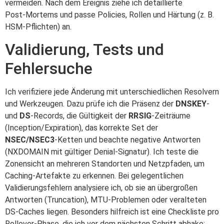
vermeiden. Nach dem Ereignis ziehe ich detaillierte
Post‑Mortems und passe Policies, Rollen und Härtung (z. B.
HSM‑Pflichten) an.
Validierung, Tests und
Fehlersuche
Ich verifiziere jede Änderung mit unterschiedlichen Resolvern
und Werkzeugen. Dazu prüfe ich die Präsenz der
DNSKEY
‑
und
DS
‑Records, die Gültigkeit der
RRSIG
‑Zeiträume
(Inception/Expiration), das korrekte Set der
NSEC/NSEC3
‑Ketten und beachte negative Antworten
(NXDOMAIN mit gültiger Denial‑Signatur). Ich teste die
Zonensicht an mehreren Standorten und Netzpfaden, um
Caching‑Artefakte zu erkennen. Bei gelegentlichen
Validierungsfehlern analysiere ich, ob sie an übergroßen
Antworten (Truncation), MTU‑Problemen oder veralteten
DS‑Caches liegen. Besonders hilfreich ist eine Checkliste pro
Rollover‑Phase, die ich vor dem nächsten Schritt abhake: