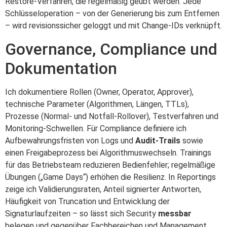
Restore‑Verfahren, die regelmäßig geübt werden. Jede
Schlüsseloperation – von der Generierung bis zum Entfernen
– wird revisionssicher geloggt und mit Change‑IDs verknüpft.
Governance, Compliance und
Dokumentation
Ich dokumentiere Rollen (Owner, Operator, Approver),
technische Parameter (Algorithmen, Längen, TTLs),
Prozesse (Normal‑ und Notfall‑Rollover), Testverfahren und
Monitoring‑Schwellen. Für Compliance definiere ich
Aufbewahrungsfristen von Logs und
Audit‑Trails
sowie
einen Freigabeprozess bei Algorithmuswechseln. Trainings
für das Betriebsteam reduzieren Bedienfehler; regelmäßige
Übungen („Game Days“) erhöhen die Resilienz. In Reportings
zeige ich Validierungsraten, Anteil signierter Antworten,
Häufigkeit von Truncation und Entwicklung der
Signaturlaufzeiten – so lässt sich Security
messbar
belegen und gegenüber Fachbereichen und Management