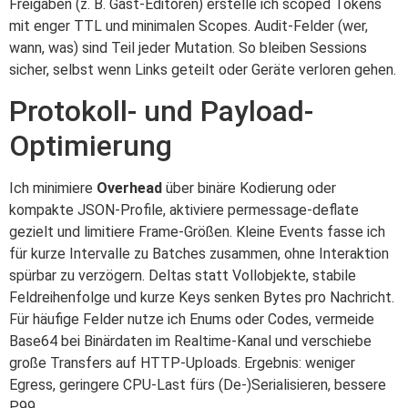
Freigaben (z. B. Gast-Editoren) erstelle ich scoped Tokens
mit enger TTL und minimalen Scopes. Audit-Felder (wer,
wann, was) sind Teil jeder Mutation. So bleiben Sessions
sicher, selbst wenn Links geteilt oder Geräte verloren gehen.
Protokoll- und Payload-
Optimierung
Ich minimiere
Overhead
über binäre Kodierung oder
kompakte JSON-Profile, aktiviere permessage-deflate
gezielt und limitiere Frame-Größen. Kleine Events fasse ich
für kurze Intervalle zu Batches zusammen, ohne Interaktion
spürbar zu verzögern. Deltas statt Vollobjekte, stabile
Feldreihenfolge und kurze Keys senken Bytes pro Nachricht.
Für häufige Felder nutze ich Enums oder Codes, vermeide
Base64 bei Binärdaten im Realtime-Kanal und verschiebe
große Transfers auf HTTP-Uploads. Ergebnis: weniger
Egress, geringere CPU-Last fürs (De-)Serialisieren, bessere
P99.