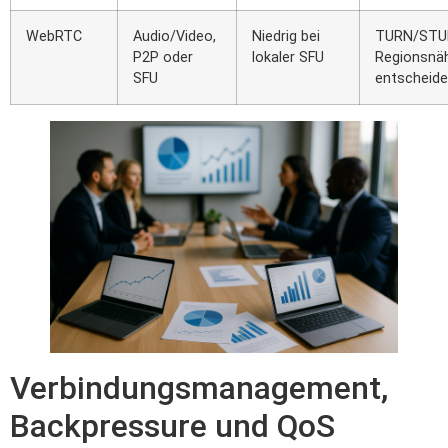
WebRTC
Audio/Video,
Niedrig bei
TURN/STU
P2P oder
lokaler SFU
Regionsnä
SFU
entscheid
Verbindungsmanagement,
Backpressure und QoS