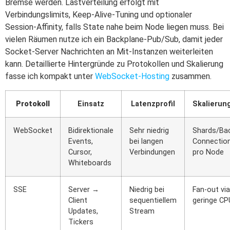
Bremse werden. Lastverteilung erfolgt mit
Verbindungslimits, Keep-Alive-Tuning und optionaler
Session-Affinity, falls State nahe beim Node liegen muss. Bei
vielen Räumen nutze ich ein Backplane-Pub/Sub, damit jeder
Socket-Server Nachrichten an Mit-Instanzen weiterleiten
kann. Detaillierte Hintergründe zu Protokollen und Skalierung
fasse ich kompakt unter
WebSocket-Hosting
zusammen.
Protokoll
Einsatz
Latenzprofil
Skalierun
WebSocket
Bidirektionale
Sehr niedrig
Shards/Bac
Events,
bei langen
Connection
Cursor,
Verbindungen
pro Node
Whiteboards
SSE
Server →
Niedrig bei
Fan-out vi
Client
sequentiellem
geringe CP
Updates,
Stream
Tickers