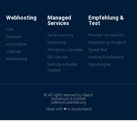
Webhosting
Managed
Empfehlung &
Services
Test
Hilfe
Serverwartung
Provider-Verzeichnis
Domains
Monitoring
Webhosting-Vergleich
eCommerce
Wordpress Updates
Speed-Test
(v)Server
SEO Service
Hosting Empfehlung
Webhosting
Website schneller
Webdesigner
machen
© All rights reserved by iSearch
Impressum & Kontakt
Datenschutzerklärung
Made with ❤ in Deutschland