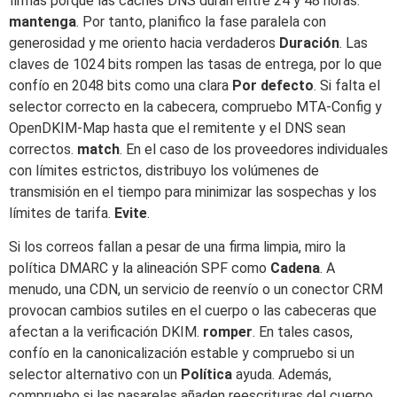
firmas porque las cachés DNS duran entre 24 y 48 horas.
mantenga
. Por tanto, planifico la fase paralela con
generosidad y me oriento hacia verdaderos
Duración
. Las
claves de 1024 bits rompen las tasas de entrega, por lo que
confío en 2048 bits como una clara
Por defecto
. Si falta el
selector correcto en la cabecera, compruebo MTA-Config y
OpenDKIM-Map hasta que el remitente y el DNS sean
correctos.
match
. En el caso de los proveedores individuales
con límites estrictos, distribuyo los volúmenes de
transmisión en el tiempo para minimizar las sospechas y los
límites de tarifa.
Evite
.
Si los correos fallan a pesar de una firma limpia, miro la
política DMARC y la alineación SPF como
Cadena
. A
menudo, una CDN, un servicio de reenvío o un conector CRM
provocan cambios sutiles en el cuerpo o las cabeceras que
afectan a la verificación DKIM.
romper
. En tales casos,
confío en la canonicalización estable y compruebo si un
selector alternativo con un
Política
ayuda. Además,
compruebo si las pasarelas añaden reescrituras del cuerpo,