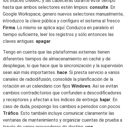
los índices DMARC y las cabeceras durante este tiempo
hasta que ambos selectores estén limpios.
consulte
. En
Google Workspace, genero nuevos selectores manualmente,
introduzco la clave pública y configuro el sistema al fresco
Firma
. Lo mismo se aplica aquí: Conduzca en paralelo el
tiempo suficiente, leer los registros y sólo entonces las
claves antiguas.
apagar
.
Tengo en cuenta que las plataformas externas tienen
diferentes tiempos de almacenamiento en caché y de
despliegue, lo que hace que la sincronización y la supervisión
sean aún más importantes.
hace
. Si presta servicio a varios
canales de radiodifusión, consolide la planificación de la
rotación en un calendario con fijos
Windows
. Así se evitan
cambios contradictorios que confunden a descodificadores
y receptores y afectan a los índices de entrega.
bajar
. En
caso de duda, pospongo los cambios a periodos con pocos
Tráfico
. Esto también incluye comunicar claramente las
ventanas de mantenimiento y organizar cuentas de prueba a
través de varios proveedores de destino.
use
.