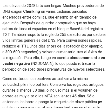
Las claves de 2048 bits son largas. Muchos proveedores de
DNS exigen
Chunking
en varias cadenas parciales
encerradas entre comillas, que ensamblan en tiempo de
ejecución. Después de guardar, compruebo que no haya
saltos de línea ni espacios en el bloque Base64 del registro
TXT. También respeto la regla de 255 caracteres por cadena
y los límites generales del DNS. Para conversiones rápidas,
reduzco el
TTL
unos días antes de la rotación (por ejemplo,
a 300-600 segundos) y volver a aumentarlo tras el éxito de
la migración. Para ello, tengo en cuenta
almacenamiento en
caché negativo
(NXDOMAIN), lo que puede retrasar la
percepción de solicitudes prematuras de nuevos selectores.
Como no todos los resolvers actualizan a la misma
velocidad, planifico buffers. Conservo los registros antiguos
durante al menos 30 días, o incluso más si el volumen de
correo es muy alto o los MTA son lentos
45 días
. Sólo
entonces los borro o pongo la etiqueta de clave pública
p=
en blanco para revocar el uso. Importante
p=
en el registro