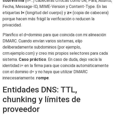
sobrefirma
(h=...) cabeceras críticas como De, Para, Asunto,
Fecha, Message-ID, MIME-Version y Content-Type. En las
etiquetas
l=
(longitud del cuerpo) y
z=
(copia de cabecera)
porque hacen más frágil la verificación o reducen la
privacidad.
Planifico el d=dominio para que coincida con mi alineación
DMARC. Cuando envían varios sistemas, elijo
deliberadamente subdominios (por ejemplo,
crm.ejemplo.com) y creo mis propios selectores para cada
sistema.
Caso práctico
. En caso de duda, dejo vacía la
identidad i= en la firma para que coincida automáticamente
con el dominio d= y no haya que utilizar DMARC
innecesariamente.
rompe
.
Entidades DNS: TTL,
chunking y límites de
proveedor