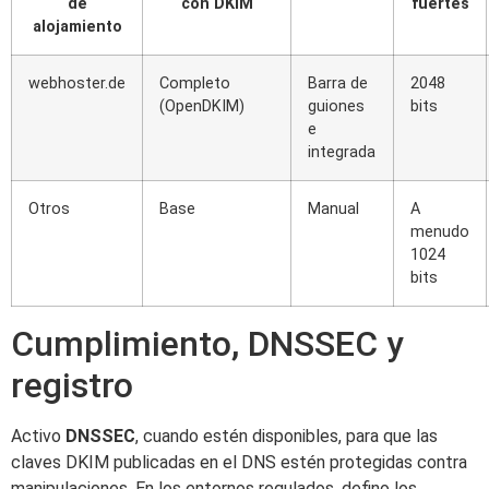
de
con DKIM
fuertes
alojamiento
webhoster.de
Completo
Barra de
2048
(OpenDKIM)
guiones
bits
e
integrada
Otros
Base
Manual
A
menudo
1024
bits
Cumplimiento, DNSSEC y
registro
Activo
DNSSEC
, cuando estén disponibles, para que las
claves DKIM publicadas en el DNS estén protegidas contra
manipulaciones. En los entornos regulados, defino los