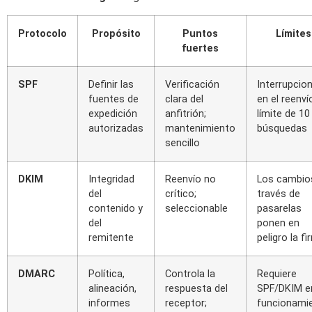
Protocolo
Propósito
Puntos
Límites
fuertes
SPF
Definir las
Verificación
Interrupcio
fuentes de
clara del
en el reenví
expedición
anfitrión;
límite de 10
autorizadas
mantenimiento
búsquedas
sencillo
DKIM
Integridad
Reenvío no
Los cambio
del
crítico;
través de
contenido y
seleccionable
pasarelas
del
ponen en
remitente
peligro la f
DMARC
Política,
Controla la
Requiere
alineación,
respuesta del
SPF/DKIM e
informes
receptor;
funcionami