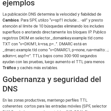
ejemplos
La publicación DNS determina la velocidad y fiabilidad de
Cambios
. Para SPF, utilizo “v=spf1 include:... -all” y presto
atención al límite de 10 búsquedas eliminando los includes
superfluos o anotando directamente los bloques IP. Publico
registros DKIM en selector._domainkey.example.tld como
TXT con “v=DKIM1; k=rsa; p=...”. DMARC está en
_dmarc.example.tld como “v=DMARC1; p=none; rua=mailto:...;
adkim=r; aspf=r”. TTLs bajos como 300-900 segundos
ayudan con las pruebas, luego aumento el TTL para menos
Tráfico
y cachés más estables.
Gobernanza y seguridad del
DNS
En las zonas productivas, mantengo perfiles TTL
coherentes: cortos para las entradas móviles (SPF, selector