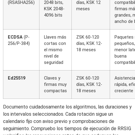
(RSASHA256)
2048 bits,
días, KSK 12
compatibil
KSK 2048-
meses
firmas m
4096 bits
grandes, 
ancho de 
ECDSA
(P-
Llaves más
ZSK 60-120
Paquetes
256/P-384)
cortas con
días, KSK 12-
pequeños,
el mismo
18 meses
menor late
nivel de
buena
seguridad
compatibi
Ed25519
Claves y
ZSK 60-120
Asistenci
firmas muy
días, KSK 12-
rápida, ef
compactas
18 meses
creciente
Documento cuidadosamente los algoritmos, las duraciones y
los intervalos seleccionados. Cada rotación sigue un
calendario fijo con aviso previo y comprobaciones de
seguimiento. Compruebo los tiempos de ejecución de RRSIG