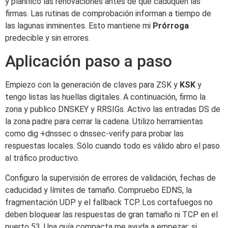
y planifico las renovaciones antes de que caduquen las
firmas. Las rutinas de comprobación informan a tiempo de
las lagunas inminentes. Esto mantiene mi
Prórroga
predecible y sin errores.
Aplicación paso a paso
Empiezo con la generación de claves para ZSK y
KSK
y
tengo listas las huellas digitales. A continuación, firmo la
zona y publico DNSKEY y RRSIGs. Activo las entradas DS de
la zona padre para cerrar la cadena. Utilizo herramientas
como dig +dnssec o dnssec-verify para probar las
respuestas locales. Sólo cuando todo es válido abro el paso
al tráfico productivo.
Configuro la supervisión de errores de validación, fechas de
caducidad y límites de tamaño. Compruebo EDNS, la
fragmentación UDP y el fallback TCP. Los cortafuegos no
deben bloquear las respuestas de gran tamaño ni TCP en el
puerto 53. Una guía compacta me ayuda a empezar; si