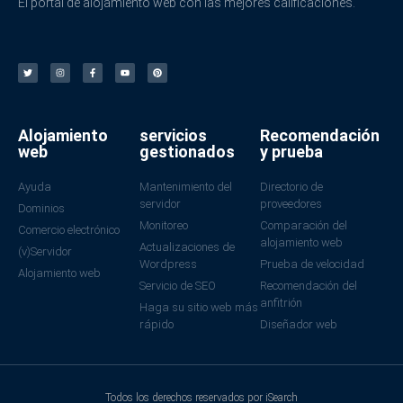
El portal de alojamiento web con las mejores calificaciones.
Alojamiento
servicios
Recomendación
web
gestionados
y prueba
Ayuda
Mantenimiento del
Directorio de
servidor
proveedores
Dominios
Monitoreo
Comparación del
Comercio electrónico
alojamiento web
Actualizaciones de
(v)Servidor
Wordpress
Prueba de velocidad
Alojamiento web
Servicio de SEO
Recomendación del
anfitrión
Haga su sitio web más
rápido
Diseñador web
Todos los derechos reservados por iSearch