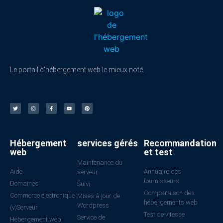
Le portail d'hébergement web le mieux noté.
Hébergement
services gérés
Recommandation
web
et test
Maintenance du
Aide
Annuaire des
serveur
fournisseurs
Domaines
Suivi
Comparaison des
Commerce électronique
Mises à jour de
hébergements web
Wordpress
(v)Serveur
Test de vitesse
Service de
Hébergement web