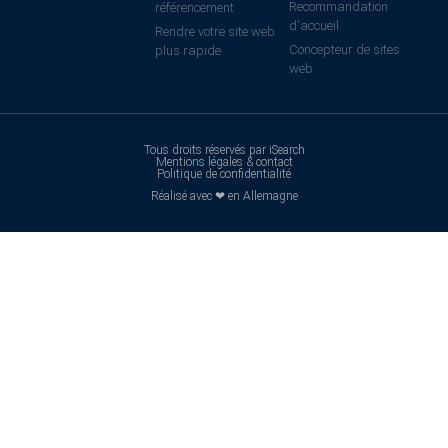
Recommandation
référencement
d'accueil
Rendre votre site web
Concepteur de sites
plus rapide
web
Tous droits réservés par iSearch
Mentions légales & contact
Politique de confidentialité
Réalisé avec ❤ en Allemagne