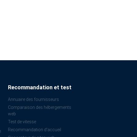
Recommandation et test
Annuaire des fournisseurs
Comparaison des hébergements
web
Test de vitesse
Recommandation d'accueil
e