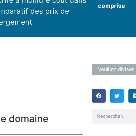
crire à moindre coût dans
comprise
mparatif des prix de
bergement
Veuillez diviser 
 de domaine