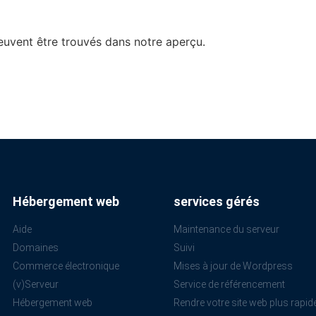
euvent être trouvés dans notre aperçu.
Hébergement web
services gérés
Aide
Maintenance du serveur
Domaines
Suivi
Commerce électronique
Mises à jour de Wordpress
(v)Serveur
Service de référencement
Hébergement web
Rendre votre site web plus rapid