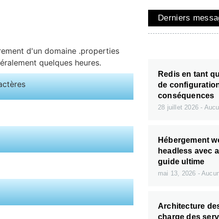
Derniers messa
trement d'un domaine .properties
éralement quelques heures.
Redis en tant qu
actères
de configuration
conséquences
28 juillet 2026
Aucu
Hébergement w
headless avec ar
guide ultime
mai 13, 2026
Aucun
Architecture de
charge des serv