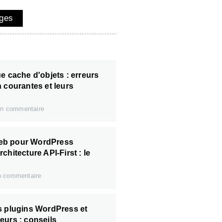
ges
e cache d'objets : erreurs
 courantes et leurs
n commentaire
eb pour WordPress
chitecture API-First : le
 commentaire
s plugins WordPress et
eurs : conseils