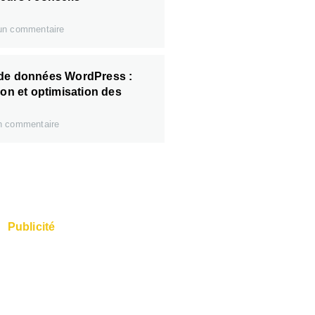
n commentaire
 de données WordPress :
ion et optimisation des
 commentaire
Publicité
s rapides et un Super
 disponibles auprès de
l'hébergeur.