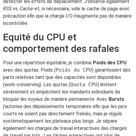
détecter les effets de déplacement. J'observe également
RSS
vs.
Cache
-et, si nécessaire, vide le cache de page avec
précaution afin que la charge I/O n'augmente pas de manière
incontrôlée.
Equité du CPU et
comportement des rafales
Pour une répartition équitable, je combine
Poids des CPU
avec des quotas. Poids (
Poids du CPU
) garantissent des
parts relatives tant que des capacités sont disponibles
(work-conserving). Les quotas (
Quota CPU
) limitent
sévèrement et empêchent les mandants individuels de
bloquer les noyaux de manière permanente. Avec
Bursts
j'autorise des dépassements temporaires afin que les pics
courts ne soient pas directement freinés, mais je régule
systématiquement les plateaux plus longs. Je sépare
également les charges de travail interactives des charges
de travail par lots : Les tâches interactives ont plus de