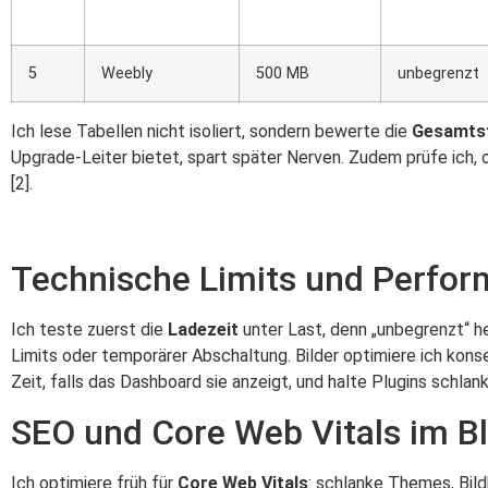
5
Weebly
500 MB
unbegrenzt
Ich lese Tabellen nicht isoliert, sondern bewerte die
Gesamtst
Upgrade-Leiter bietet, spart später Nerven. Zudem prüfe ich, 
[2].
Technische Limits und Perform
Ich teste zuerst die
Ladezeit
unter Last, denn „unbegrenzt“ he
Limits oder temporärer Abschaltung. Bilder optimiere ich kon
Zeit, falls das Dashboard sie anzeigt, und halte Plugins schla
SEO und Core Web Vitals im Bl
Ich optimiere früh für
Core Web Vitals
: schlanke Themes, Bil