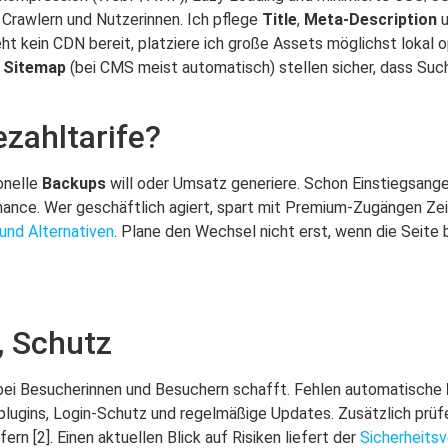
 Crawlern und Nutzerinnen. Ich pflege
Title
,
Meta-Description
u
t kein CDN bereit, platziere ich große Assets möglichst lokal o
e
Sitemap
(bei CMS meist automatisch) stellen sicher, dass Such
zahltarife?
onelle
Backups
will oder Umsatz generiere. Schon Einstiegsang
ance. Wer geschäftlich agiert, spart mit Premium-Zugängen Zeit 
 und Alternativen
. Plane den Wechsel nicht erst, wenn die Seite 
, Schutz
 bei Besucherinnen und Besuchern schafft. Fehlen automatische
lugins, Login-Schutz und regelmäßige Updates. Zusätzlich prüfe 
rn [2]. Einen aktuellen Blick auf Risiken liefert der
Sicherheitsv