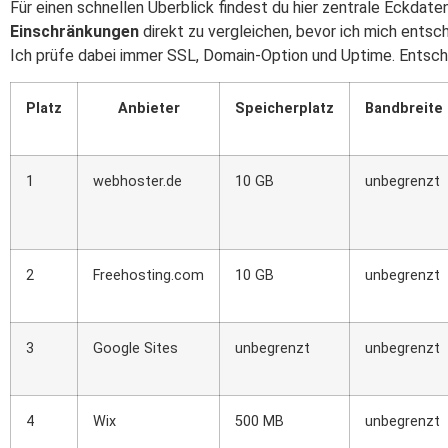
Für einen schnellen Überblick findest du hier zentrale Eckdaten
Einschränkungen
direkt zu vergleichen, bevor ich mich entsc
Ich prüfe dabei immer SSL, Domain-Option und Uptime. Entschei
Platz
Anbieter
Speicherplatz
Bandbreite
1
webhoster.de
10 GB
unbegrenzt
2
Freehosting.com
10 GB
unbegrenzt
3
Google Sites
unbegrenzt
unbegrenzt
4
Wix
500 MB
unbegrenzt