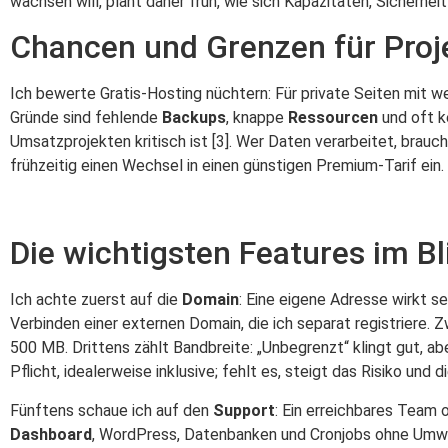
wachsen will, plant daher früh, wie sich Kapazitäten, Sicherhe
Chancen und Grenzen für Proj
Ich bewerte Gratis-Hosting nüchtern: Für private Seiten mit we
Gründe sind fehlende
Backups
, knappe
Ressourcen
und oft k
Umsatzprojekten kritisch ist [3]. Wer Daten verarbeitet, brauch
frühzeitig einen Wechsel in einen günstigen Premium-Tarif ein.
Die wichtigsten Features im Bl
Ich achte zuerst auf die
Domain
: Eine eigene Adresse wirkt s
Verbinden einer externen Domain, die ich separat registriere. 
500 MB. Drittens zählt Bandbreite: „Unbegrenzt“ klingt gut, a
Pflicht, idealerweise inklusive; fehlt es, steigt das Risiko und d
Fünftens schaue ich auf den
Support
: Ein erreichbares Team 
Dashboard
, WordPress, Datenbanken und Cronjobs ohne Umwe