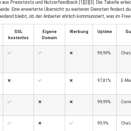
 aus Praxistests und Nutzerfeedback [1][2][3]. Die Tabelle erlei
heide. Eine erweiterte Übersicht zu weiteren Diensten findest du
dend bleibt, ob der Anbieter ehrlich kommuniziert, was im Free-
SSL
Eigene
Werbung
Uptime
Su
kostenlos
Domain
✅
✅
❌
99,99%
Chat
❌
✅
❌
97,81%
E-Mai
✅
❌
❌
99,99%
Comm
✅
❌
✅
99,9%
Chat