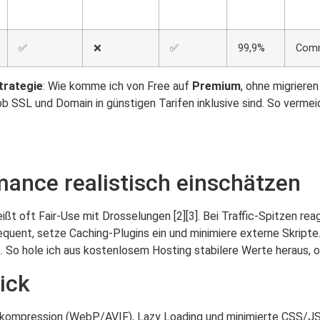
✅
❌
✅
99,9%
Comm
rategie
: Wie komme ich von Free auf
Premium
, ohne migriere
ob SSL und Domain in günstigen Tarifen inklusive sind. So verm
ance realistisch einschätzen
ißt oft Fair-Use mit Drosselungen [2][3]. Bei Traffic-Spitzen r
sequent, setze Caching-Plugins ein und minimiere externe Skrip
nk. So hole ich aus kostenlosem Hosting stabilere Werte heraus,
ick
dkompression (WebP/AVIF), Lazy Loading und minimierte CSS/JS