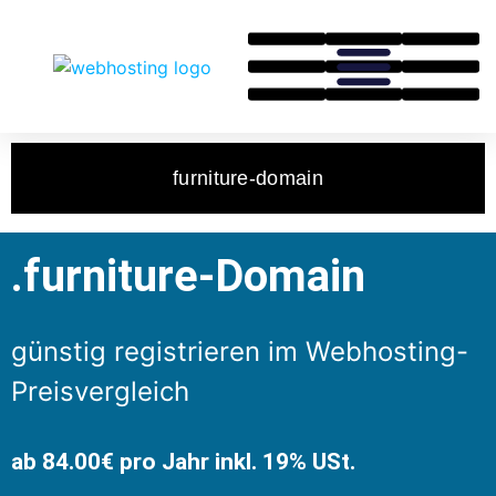
furniture-domain
.furniture-Domain
günstig registrieren im Webhosting-
Preisvergleich
ab 84.00€ pro Jahr inkl. 19% USt.