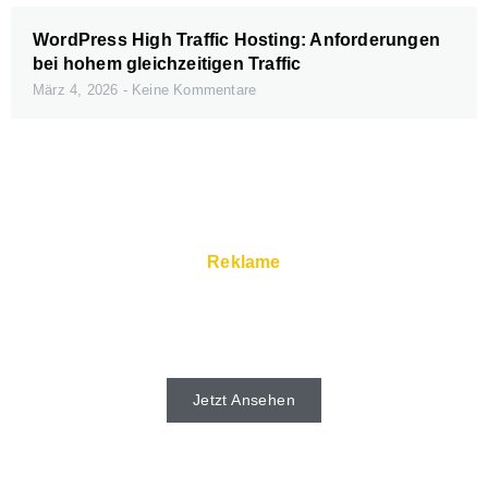
WordPress High Traffic Hosting: Anforderungen
bei hohem gleichzeitigen Traffic
März 4, 2026
Keine Kommentare
Reklame
Schnelle Server und Super Service gibt
es beim Webhoster.
Jetzt Ansehen