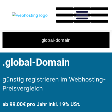
global-domain
.global-Domain
günstig registrieren im Webhosting-
Preisvergleich
ab 99.00€ pro Jahr inkl. 19% USt.