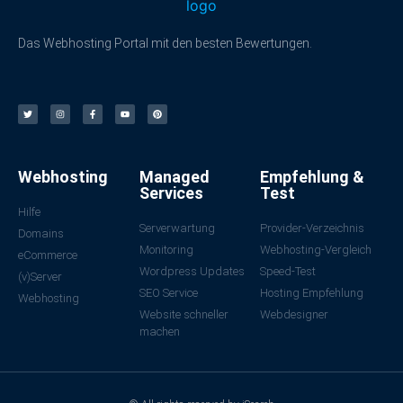
Das Webhosting Portal mit den besten Bewertungen.
Webhosting
Managed
Empfehlung &
Services
Test
Hilfe
Serverwartung
Provider-Verzeichnis
Domains
Monitoring
Webhosting-Vergleich
eCommerce
Wordpress Updates
Speed-Test
(v)Server
SEO Service
Hosting Empfehlung
Webhosting
Website schneller
Webdesigner
machen