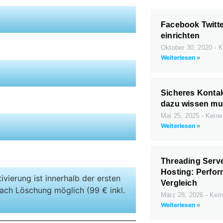
Facebook Twitte
einrichten
Oktober 30, 2020
K
Weiterlesen »
Sicheres Kontak
dazu wissen mu
Mai 25, 2025
Keine
Weiterlesen »
Threading Serve
Hosting: Perfor
ivierung ist innerhalb der ersten
Vergleich
ach Löschung möglich (99 € inkl.
März 28, 2026
Kein
)
Weiterlesen »