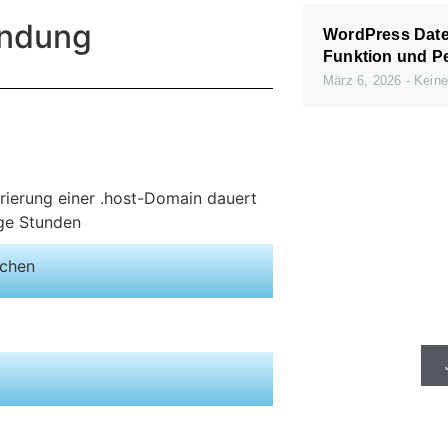
endung
WordPress Daten
Funktion und P
März 6, 2026
Keine
trierung einer .host-Domain dauert
ige Stunden
ichen
Schnelle Se
gibt e