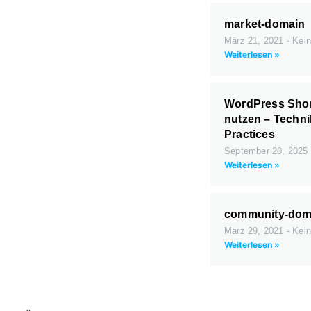
market-domain
März 21, 2021
Kein
Weiterlesen »
WordPress Shor
nutzen – Techni
Practices
September 20, 2025
Weiterlesen »
community-dom
März 29, 2021
Kein
Weiterlesen »