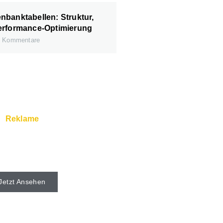
banktabellen: Struktur,
erformance-Optimierung
 Kommentare
Reklame
rver und Super Service
s beim Webhoster.
Jetzt Ansehen