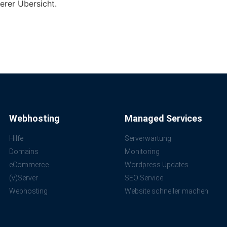
erer Übersicht.
Webhosting
Managed Services
Hilfe
Serverwartung
Domains
Monitoring
eCommerce
Wordpress Updates
(v)Server
SEO Service
Webhosting
Website schneller machen