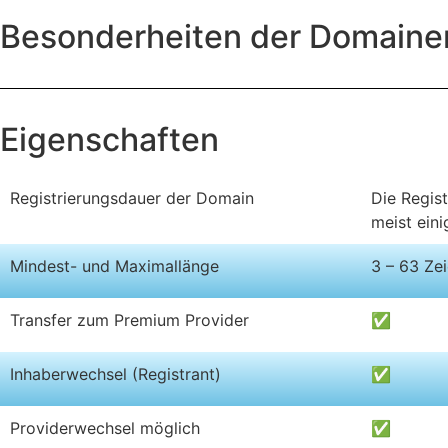
Besonderheiten der Domain
Eigenschaften
Registrierungsdauer der Domain
Die Regis
meist ein
Mindest- und Maximallänge
3 – 63 Ze
Transfer zum Premium Provider
✅
Inhaberwechsel (Registrant)
✅
Providerwechsel möglich
✅