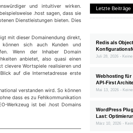
nswürdiger und intuitiver wirken.
Letzte Beiträge
eispielsweise .host sagen, dass sie
tenen Dienstleistungen bieten. Dies
eigt mit dieser Domainendung direkt,
Redis als Objec
So können sich auch Kunden und
Konfigurationsf
affen. Wenn der Inhaber Domain
Juli 28, 2026
Keine
keiten anbietet, also quasi einen
t clevere Wortspiele realisieren und
lick auf die Internetadresse erste
Webhosting für
API-First Archit
rnational verstanden wird. So können
Mai 13, 2026
Keine
 ohne dass es zu Fehlkommunikation
EO-Werkzeug ist bei .host Domains
WordPress Plugi
Last: Optimieru
März 10, 2026
Kein