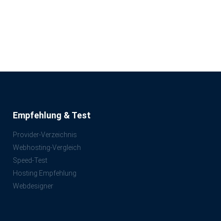
Empfehlung & Test
Provider-Verzeichnis
Webhosting-Vergleich
Speed-Test
Hosting Empfehlung
Webdesigner