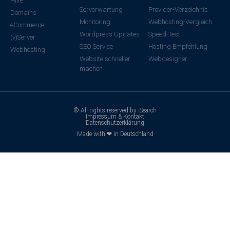
Hilfe
Serverwartung
Provider-Verzeichnis
Domains
Monitoring
Webhosting-Vergleich
eCommerce
Wordpress Updates
Speed-Test
(v)Server
SEO Service
Hosting Empfehlung
Webhosting
Website schneller
Webdesigner
machen
© All rights reserved by iSearch
Impressum & Kontakt
Datenschutzerklärung
Made with ❤ in Deutschland