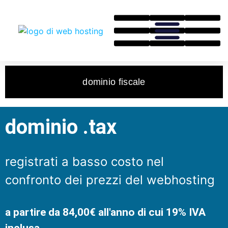
dominio fiscale
dominio .tax
registrati a basso costo nel
confronto dei prezzi del webhosting
a partire da 84,00€ all'anno di cui 19% IVA
inclusa