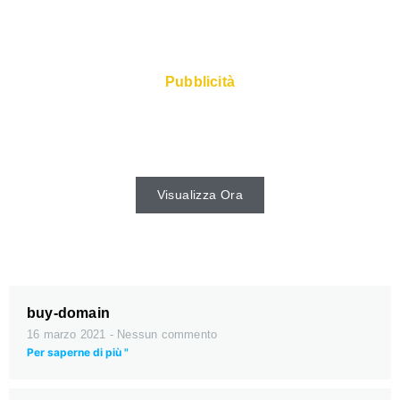
Pubblicità
I server veloci e il Super Service sono
disponibili presso il web host.
Visualizza Ora
buy-domain
16 marzo 2021
Nessun commento
Per saperne di più "