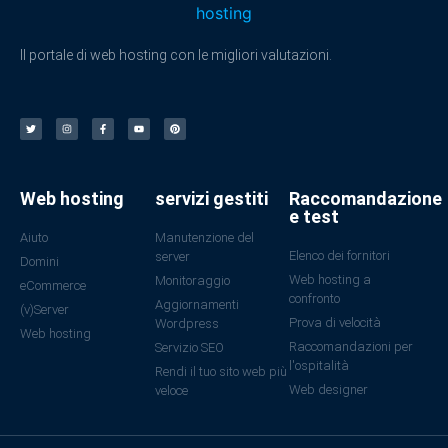
Il portale di web hosting con le migliori valutazioni.
Web hosting
servizi gestiti
Raccomandazione
e test
Aiuto
Manutenzione del
Elenco dei fornitori
server
Domini
Web hosting a
Monitoraggio
eCommerce
confronto
Aggiornamenti
(v)Server
Prova di velocità
Wordpress
Web hosting
Raccomandazioni per
Servizio SEO
l'ospitalità
Rendi il tuo sito web più
Web designer
veloce