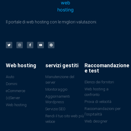
Il portale di web hosting con le migliori valutazioni.
Web hosting
servizi gestiti
Raccomandazione
e test
Aiuto
Manutenzione del
Elenco dei fornitori
server
Domini
Web hosting a
Monitoraggio
eCommerce
confronto
Aggiornamenti
(v)Server
Prova di velocità
Wordpress
Web hosting
Raccomandazioni per
Servizio SEO
l'ospitalità
Rendi il tuo sito web più
Web designer
veloce