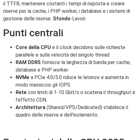
il TTFB, mantenere costanti i tempi di risposta e creare
riserve per la cache, i PHP worker, i database e i sistemi di
gestione delle risorse.
Sfondo
-Lavori.
Punti centrali
Core della CPU
e il clock decidono sulle richieste
parallele e sulla velocità del singolo thread.
RAM DDR5
fornisce la larghezza di banda per cache,
database e PHP worker.
NVMe
a PCIe 4.0/5.0 riduce le latenze e aumenta in
modo massiccio gli IOPS.
Rete
con limiti di 1-10 Gbit/s o scatena il throughput e
l'effetto CDN.
Architettura
(Shared/VPS/Dedicated) stabilisce il
quadro delle riserve e dell'isolamento.