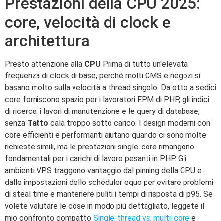
Prestazioni della CPU 2025:
core, velocità di clock e
architettura
Presto attenzione alla
CPU
Prima di tutto un'elevata
frequenza di clock di base, perché molti CMS e negozi si
basano molto sulla velocità a thread singolo. Da otto a sedici
core forniscono spazio per i lavoratori FPM di PHP, gli indici
di ricerca, i lavori di manutenzione e le query di database,
senza
Tatto
cala troppo sotto carico. I design moderni con
core efficienti e performanti aiutano quando ci sono molte
richieste simili, ma le prestazioni single-core rimangono
fondamentali per i carichi di lavoro pesanti in PHP. Gli
ambienti VPS traggono vantaggio dal pinning della CPU e
dalle impostazioni dello scheduler equo per evitare problemi
di steal time e mantenere puliti i tempi di risposta di p95. Se
volete valutare le cose in modo più dettagliato, leggete il
mio confronto compatto
Single-thread vs. multi-core
e