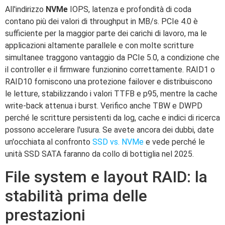
All'indirizzo
NVMe
IOPS, latenza e profondità di coda
contano più dei valori di throughput in MB/s. PCIe 4.0 è
sufficiente per la maggior parte dei carichi di lavoro, ma le
applicazioni altamente parallele e con molte scritture
simultanee traggono vantaggio da PCIe 5.0, a condizione che
il controller e il firmware funzionino correttamente. RAID1 o
RAID10 forniscono una protezione failover e distribuiscono
le letture, stabilizzando i valori TTFB e p95, mentre la cache
write-back attenua i burst. Verifico anche TBW e DWPD
perché le scritture persistenti da log, cache e indici di ricerca
possono accelerare l'usura. Se avete ancora dei dubbi, date
un'occhiata al confronto
SSD vs. NVMe
e vede perché le
unità SSD SATA faranno da collo di bottiglia nel 2025.
File system e layout RAID: la
stabilità prima delle
prestazioni