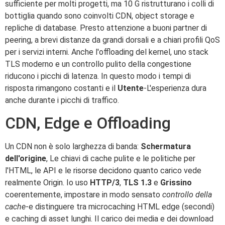
sufficiente per molti progetti, ma 10 G ristrutturano i colli di
bottiglia quando sono coinvolti CDN, object storage e
repliche di database. Presto attenzione a buoni partner di
peering, a brevi distanze da grandi dorsali e a chiari profili QoS
per i servizi interni. Anche l'offloading del kernel, uno stack
TLS moderno e un controllo pulito della congestione
riducono i picchi di latenza. In questo modo i tempi di
risposta rimangono costanti e il
Utente
-L'esperienza dura
anche durante i picchi di traffico.
CDN, Edge e Offloading
Un CDN non è solo larghezza di banda:
Schermatura
dell'origine
, Le chiavi di cache pulite e le politiche per
l'HTML, le API e le risorse decidono quanto carico vede
realmente Origin. Io uso
HTTP/3
,
TLS 1.3
e
Grissino
coerentemente, impostare in modo sensato
controllo della
cache
-e distinguere tra microcaching HTML edge (secondi)
e caching di asset lunghi. Il carico dei media e dei download