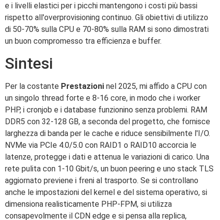
e i livelli elastici per i picchi mantengono i costi più bassi
rispetto all'overprovisioning continuo. Gli obiettivi di utilizzo
di 50-70% sulla CPU e 70-80% sulla RAM si sono dimostrati
un buon compromesso tra efficienza e buffer.
Sintesi
Per la costante
Prestazioni
nel 2025, mi affido a CPU con
un singolo thread forte e 8-16 core, in modo che i worker
PHP, i cronjob e i database funzionino senza problemi. RAM
DDR5 con 32-128 GB, a seconda del progetto, che fornisce
larghezza di banda per le cache e riduce sensibilmente l'I/O.
NVMe via PCIe 4.0/5.0 con RAID1 o RAID10 accorcia le
latenze, protegge i dati e attenua le variazioni di carico. Una
rete pulita con 1-10 Gbit/s, un buon peering e uno stack TLS
aggiornato previene i freni al trasporto. Se si controllano
anche le impostazioni del kernel e del sistema operativo, si
dimensiona realisticamente PHP-FPM, si utilizza
consapevolmente il CDN edge e si pensa alla replica,