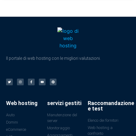
Il portale di web hosting con le migliori valutazioni.
Web hosting
servizi gestiti
Raccomandazione
e test
Aiuto
Manutenzione del
Elenco dei fornitori
server
Domini
Web hosting a
Monitoraggio
eCommerce
confronto
Aggiornamenti