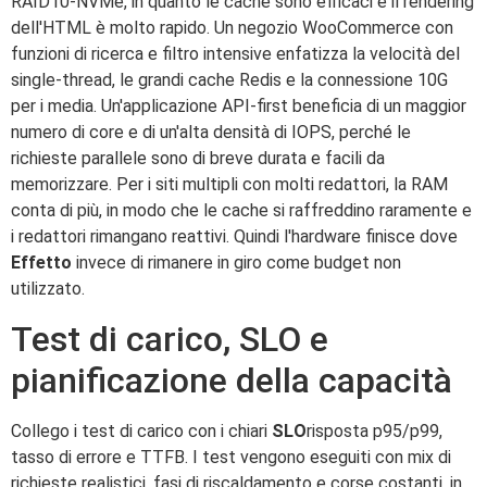
RAID10-NVMe, in quanto le cache sono efficaci e il rendering
dell'HTML è molto rapido. Un negozio WooCommerce con
funzioni di ricerca e filtro intensive enfatizza la velocità del
single-thread, le grandi cache Redis e la connessione 10G
per i media. Un'applicazione API-first beneficia di un maggior
numero di core e di un'alta densità di IOPS, perché le
richieste parallele sono di breve durata e facili da
memorizzare. Per i siti multipli con molti redattori, la RAM
conta di più, in modo che le cache si raffreddino raramente e
i redattori rimangano reattivi. Quindi l'hardware finisce dove
Effetto
invece di rimanere in giro come budget non
utilizzato.
Test di carico, SLO e
pianificazione della capacità
Collego i test di carico con i chiari
SLO
risposta p95/p99,
tasso di errore e TTFB. I test vengono eseguiti con mix di
richieste realistici, fasi di riscaldamento e corse costanti, in