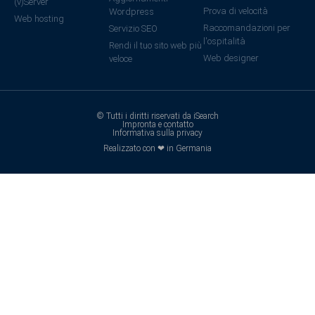
(v)Server
Prova di velocità
Wordpress
Web hosting
Raccomandazioni per
Servizio SEO
l'ospitalità
Rendi il tuo sito web più
Web designer
veloce
© Tutti i diritti riservati da iSearch
Impronta e contatto
Informativa sulla privacy
Realizzato con ❤ in Germania