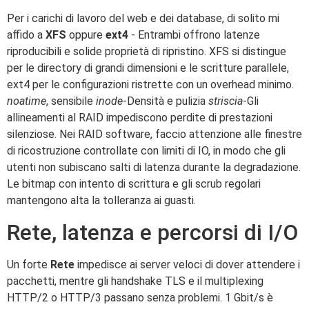
Per i carichi di lavoro del web e dei database, di solito mi
affido a
XFS
oppure
ext4
- Entrambi offrono latenze
riproducibili e solide proprietà di ripristino. XFS si distingue
per le directory di grandi dimensioni e le scritture parallele,
ext4 per le configurazioni ristrette con un overhead minimo.
noatime
, sensibile
inode
-Densità e pulizia
striscia
-Gli
allineamenti al RAID impediscono perdite di prestazioni
silenziose. Nei RAID software, faccio attenzione alle finestre
di ricostruzione controllate con limiti di IO, in modo che gli
utenti non subiscano salti di latenza durante la degradazione.
Le bitmap con intento di scrittura e gli scrub regolari
mantengono alta la tolleranza ai guasti.
Rete, latenza e percorsi di I/O
Un forte
Rete
impedisce ai server veloci di dover attendere i
pacchetti, mentre gli handshake TLS e il multiplexing
HTTP/2 o HTTP/3 passano senza problemi. 1 Gbit/s è