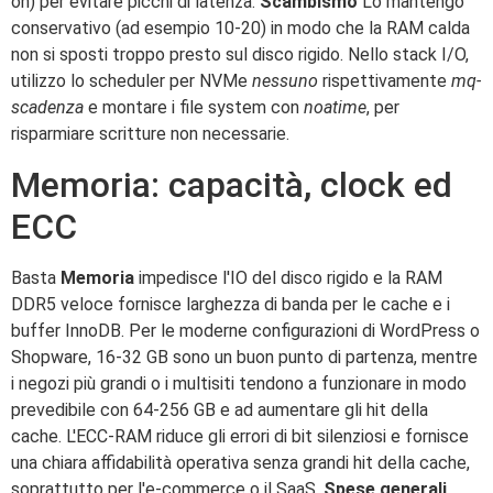
on) per evitare picchi di latenza.
Scambismo
Lo mantengo
conservativo (ad esempio 10-20) in modo che la RAM calda
non si sposti troppo presto sul disco rigido. Nello stack I/O,
utilizzo lo scheduler per NVMe
nessuno
rispettivamente
mq-
scadenza
e montare i file system con
noatime
, per
risparmiare scritture non necessarie.
Memoria: capacità, clock ed
ECC
Basta
Memoria
impedisce l'IO del disco rigido e la RAM
DDR5 veloce fornisce larghezza di banda per le cache e i
buffer InnoDB. Per le moderne configurazioni di WordPress o
Shopware, 16-32 GB sono un buon punto di partenza, mentre
i negozi più grandi o i multisiti tendono a funzionare in modo
prevedibile con 64-256 GB e ad aumentare gli hit della
cache. L'ECC-RAM riduce gli errori di bit silenziosi e fornisce
una chiara affidabilità operativa senza grandi hit della cache,
soprattutto per l'e-commerce o il SaaS.
Spese generali
.