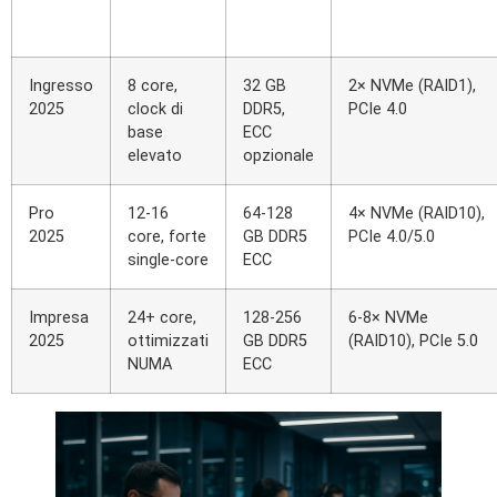
Ingresso
8 core,
32 GB
2× NVMe (RAID1),
2025
clock di
DDR5,
PCIe 4.0
base
ECC
elevato
opzionale
Pro
12-16
64-128
4× NVMe (RAID10),
2025
core, forte
GB DDR5
PCIe 4.0/5.0
single-core
ECC
Impresa
24+ core,
128-256
6-8× NVMe
2025
ottimizzati
GB DDR5
(RAID10), PCIe 5.0
NUMA
ECC