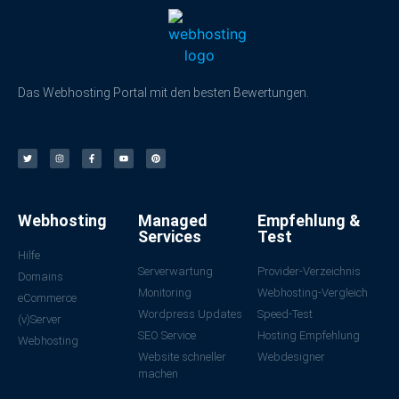
Das Webhosting Portal mit den besten Bewertungen.
Webhosting
Managed
Empfehlung &
Services
Test
Hilfe
Serverwartung
Provider-Verzeichnis
Domains
Monitoring
Webhosting-Vergleich
eCommerce
Wordpress Updates
Speed-Test
(v)Server
SEO Service
Hosting Empfehlung
Webhosting
Website schneller
Webdesigner
machen