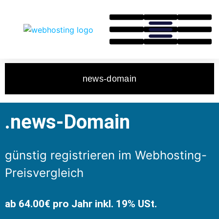
news-domain
.news-Domain
günstig registrieren im Webhosting-
Preisvergleich
ab 64.00€ pro Jahr inkl. 19% USt.