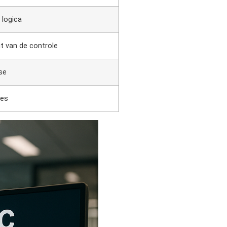
 logica
it van de controle
se
nes