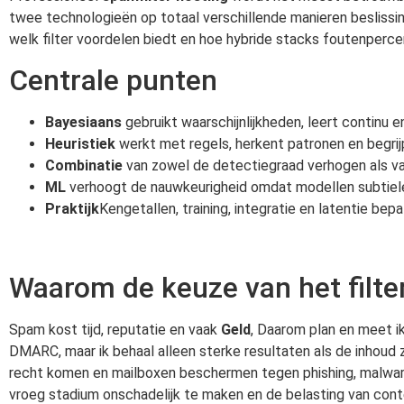
twee technologieën op totaal verschillende manieren beslissi
welk filter voordelen biedt en hoe hybride stacks foutenperce
Centrale punten
Bayesiaans
gebruikt waarschijnlijkheden, leert continu 
Heuristiek
werkt met regels, herkent patronen en begrij
Combinatie
van zowel de detectiegraad verhogen als val
ML
verhoogt de nauwkeurigheid omdat modellen subtiele
Praktijk
Kengetallen, training, integratie en latentie bep
Waarom de keuze van het filter 
Spam kost tijd, reputatie en vaak
Geld
, Daarom plan en meet ik
DMARC, maar ik behaal alleen sterke resultaten als de inhoud 
recht komen en mailboxen beschermen tegen phishing, malware 
vroeg stadium onschadelijk te maken en de belasting van cont