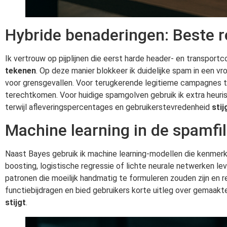
Hybride benaderingen: Beste r
Ik vertrouw op pijplijnen die eerst harde header- en transpor
tekenen
. Op deze manier blokkeer ik duidelijke spam in een v
voor grensgevallen. Voor terugkerende legitieme campagnes tr
terechtkomen. Voor huidige spamgolven gebruik ik extra heurist
terwijl afleveringspercentages en gebruikerstevredenheid
stij
Machine learning in de spamfil
Naast Bayes gebruik ik machine learning-modellen die kenmerke
boosting, logistische regressie of lichte neurale netwerken le
patronen die moeilijk handmatig te formuleren zouden zijn en rea
functiebijdragen en bied gebruikers korte uitleg over gemaakte
stijgt
.