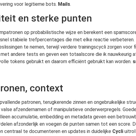
evering voor legitieme bots.
Mails
.
iteit en sterke punten
ampatronen op probabilistische wijze en berekent een spamscore
l stabiele trefpercentages die met elke reactie verbeteren. In
singen te nemen, terwijl verdere trainingscycli zorgen voor fij
et andere tests en geven een totaalscore die ik nauwkeurig a
volle tokens gebruikt en daarom efficiënt gebruikt kan worden.
s
atronen, context
pvallende patronen, terugkerende zinnen en ongebruikelijke stru
s, valse afzendernamen of manipulatieve onderwerpregels. Goede
 alleen accumulatie, embedding en metadata geven een betrouwba
delen afzonderlijk en voegen de punten samen tot een score. De
en centraal te documenteren en updates in duidelijke
Cycli
uitrol