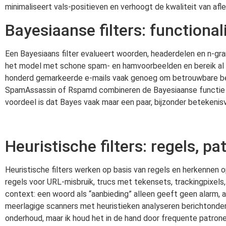
minimaliseert vals-positieven en verhoogt de kwaliteit van afl
Bayesiaanse filters: functional
Een Bayesiaans filter evalueert woorden, headerdelen en n-gr
het model met schone spam- en hamvoorbeelden en bereik al sne
honderd gemarkeerde e-mails vaak genoeg om betrouwbare beslis
SpamAssassin of Rspamd combineren de Bayesiaanse functie m
voordeel is dat Bayes vaak maar een paar, bijzonder betekenis
Heuristische filters: regels, p
Heuristische filters werken op basis van regels en herkennen o
regels voor URL-misbruik, trucs met tekensets, trackingpixel
context: een woord als “aanbieding” alleen geeft geen alarm,
meerlagige scanners met heuristieken analyseren berichtonder
onderhoud, maar ik houd het in de hand door frequente patron