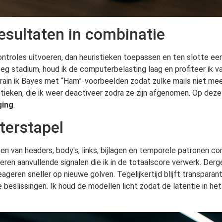
esultaten in combinatie
tcontroles uitvoeren, dan heuristieken toepassen en ten slotte e
roeg stadium, houd ik de computerbelasting laag en profiteer ik v
ain ik Bayes met “Ham”-voorbeelden zodat zulke mails niet mee
ieken, die ik weer deactiveer zodra ze zijn afgenomen. Op deze ma
ging
.
terstapel
n van headers, body's, links, bijlagen en temporele patronen c
veren aanvullende signalen die ik in de totaalscore verwerk. Der
geren sneller op nieuwe golven. Tegelijkertijd blijft transparanti
 beslissingen. Ik houd de modellen licht zodat de latentie in he