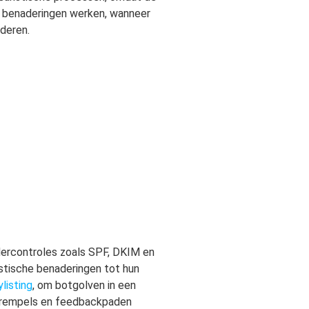
de benaderingen werken, wanneer
nderen.
ndercontroles zoals SPF, DKIM en
istische benaderingen tot hun
listing
, om botgolven in een
, drempels en feedbackpaden