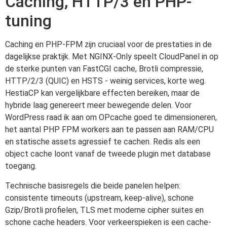
Caching, HTTP/3 en PHP-
tuning
Caching en PHP-FPM zijn cruciaal voor de prestaties in de
dagelijkse praktijk. Met NGINX-Only speelt CloudPanel in op
de sterke punten van FastCGI cache, Brotli compressie,
HTTP/2/3 (QUIC) en HSTS - weinig services, korte weg.
HestiaCP kan vergelijkbare effecten bereiken, maar de
hybride laag genereert meer bewegende delen. Voor
WordPress raad ik aan om OPcache goed te dimensioneren,
het aantal PHP FPM workers aan te passen aan RAM/CPU
en statische assets agressief te cachen. Redis als een
object cache loont vanaf de tweede plugin met database
toegang.
Technische basisregels die beide panelen helpen:
consistente timeouts (upstream, keep-alive), schone
Gzip/Brotli profielen, TLS met moderne cipher suites en
schone cache headers. Voor verkeerspieken is een cache-