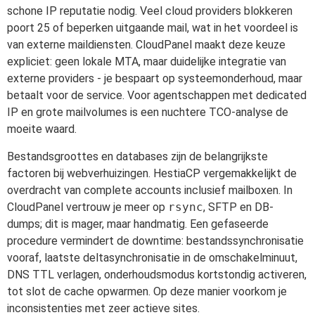
schone IP reputatie nodig. Veel cloud providers blokkeren
poort 25 of beperken uitgaande mail, wat in het voordeel is
van externe maildiensten. CloudPanel maakt deze keuze
expliciet: geen lokale MTA, maar duidelijke integratie van
externe providers - je bespaart op systeemonderhoud, maar
betaalt voor de service. Voor agentschappen met dedicated
IP en grote mailvolumes is een nuchtere TCO-analyse de
moeite waard.
Bestandsgroottes en databases zijn de belangrijkste
factoren bij webverhuizingen. HestiaCP vergemakkelijkt de
overdracht van complete accounts inclusief mailboxen. In
CloudPanel vertrouw je meer op
rsync
, SFTP en DB-
dumps; dit is mager, maar handmatig. Een gefaseerde
procedure vermindert de downtime: bestandssynchronisatie
vooraf, laatste deltasynchronisatie in de omschakelminuut,
DNS TTL verlagen, onderhoudsmodus kortstondig activeren,
tot slot de cache opwarmen. Op deze manier voorkom je
inconsistenties met zeer actieve sites.