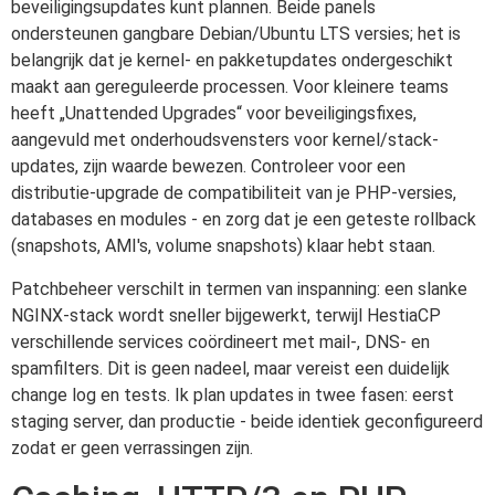
beveiligingsupdates kunt plannen. Beide panels
ondersteunen gangbare Debian/Ubuntu LTS versies; het is
belangrijk dat je kernel- en pakketupdates ondergeschikt
maakt aan gereguleerde processen. Voor kleinere teams
heeft „Unattended Upgrades“ voor beveiligingsfixes,
aangevuld met onderhoudsvensters voor kernel/stack-
updates, zijn waarde bewezen. Controleer voor een
distributie-upgrade de compatibiliteit van je PHP-versies,
databases en modules - en zorg dat je een geteste rollback
(snapshots, AMI's, volume snapshots) klaar hebt staan.
Patchbeheer verschilt in termen van inspanning: een slanke
NGINX-stack wordt sneller bijgewerkt, terwijl HestiaCP
verschillende services coördineert met mail-, DNS- en
spamfilters. Dit is geen nadeel, maar vereist een duidelijk
change log en tests. Ik plan updates in twee fasen: eerst
staging server, dan productie - beide identiek geconfigureerd
zodat er geen verrassingen zijn.