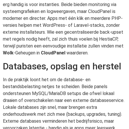
erg handig is voor instanties. Beide bieden monitoring via
systeemgrafieken en logweergaven, maar CloudPanel is
moderner en directer. Apps met één klik en meerdere PHP-
versies helpen met WordPress- of Laravel-stacks, zonder
externe installateurs. Wie een gecentraliseerde back-upset
met regels nodig heeft, zal zich thuis voelen bij HestiaCP,
terwijl puristen een eenvoudige installatie zullen vinden met
Wolk
-Geheugen in
CloudPanel
waarderen.
Databases, opslag en herstel
In de praktijk loont het om de database- en
bestandsbelasting netjes te scheiden. Beide panels
ondersteunen MySQL/MariaDB setups die ofwel lokaal
draaien of overschakelen naar een externe databaseservice.
Lokale databases zijn snel, maar brengen extra
onderhoudswerk met zich mee (backups, upgrades, tuning).
Externe databases verminderen het bedrijfsrisico, maar
veroorzaken latentie - handig als je apps meer leeswerk