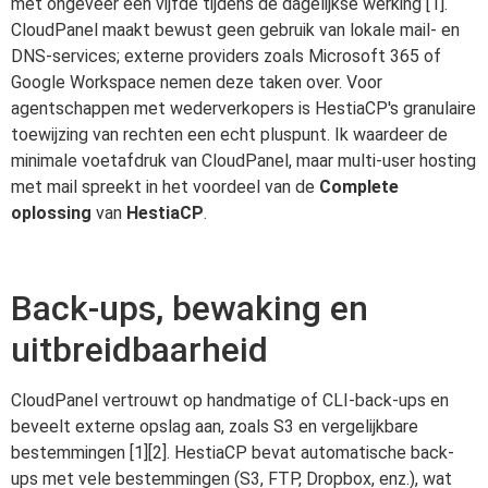
met ongeveer een vijfde tijdens de dagelijkse werking [1].
CloudPanel maakt bewust geen gebruik van lokale mail- en
DNS-services; externe providers zoals Microsoft 365 of
Google Workspace nemen deze taken over. Voor
agentschappen met wederverkopers is HestiaCP's granulaire
toewijzing van rechten een echt pluspunt. Ik waardeer de
minimale voetafdruk van CloudPanel, maar multi-user hosting
met mail spreekt in het voordeel van de
Complete
oplossing
van
HestiaCP
.
Back-ups, bewaking en
uitbreidbaarheid
CloudPanel vertrouwt op handmatige of CLI-back-ups en
beveelt externe opslag aan, zoals S3 en vergelijkbare
bestemmingen [1][2]. HestiaCP bevat automatische back-
ups met vele bestemmingen (S3, FTP, Dropbox, enz.), wat