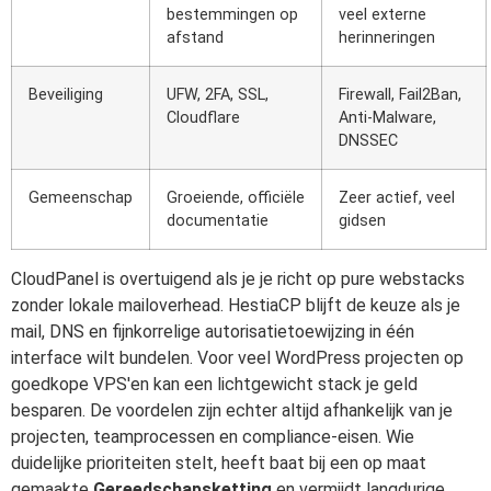
bestemmingen op
veel externe
afstand
herinneringen
Beveiliging
UFW, 2FA, SSL,
Firewall, Fail2Ban,
Cloudflare
Anti-Malware,
DNSSEC
Gemeenschap
Groeiende, officiële
Zeer actief, veel
documentatie
gidsen
CloudPanel is overtuigend als je je richt op pure webstacks
zonder lokale mailoverhead. HestiaCP blijft de keuze als je
mail, DNS en fijnkorrelige autorisatietoewijzing in één
interface wilt bundelen. Voor veel WordPress projecten op
goedkope VPS'en kan een lichtgewicht stack je geld
besparen. De voordelen zijn echter altijd afhankelijk van je
projecten, teamprocessen en compliance-eisen. Wie
duidelijke prioriteiten stelt, heeft baat bij een op maat
gemaakte
Gereedschapsketting
en vermijdt langdurige