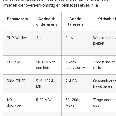
limieten dienovereenkomstig en plan ik reserves in.
a
.
Parameters
Gedeeld:
Goede
Kritisch e
ondergrens
tarieven
PHP-Werker
2-4
8-16
Wachttijden 
pieken
CPU-tijd
20-40% van
1 kern
Throttling en
een kern
equivalent+
outs
RAM (PHP)
512–1024
2-4 GB
Geannuleerd
MB
beeldtaken
I/O-
5-20 MB/s
50–200
Trage caches
doorvoer
MB/s
ups