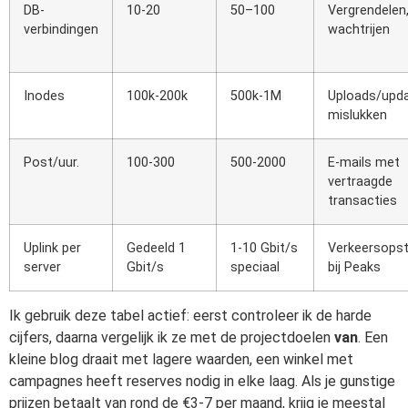
DB-
10-20
50–100
Vergrendelen
verbindingen
wachtrijen
Inodes
100k-200k
500k-1M
Uploads/upd
mislukken
Post/uur.
100-300
500-2000
E-mails met
vertraagde
transacties
Uplink per
Gedeeld 1
1-10 Gbit/s
Verkeersops
server
Gbit/s
speciaal
bij Peaks
Ik gebruik deze tabel actief: eerst controleer ik de harde
cijfers, daarna vergelijk ik ze met de projectdoelen
van
. Een
kleine blog draait met lagere waarden, een winkel met
campagnes heeft reserves nodig in elke laag. Als je gunstige
prijzen betaalt van rond de €3-7 per maand, krijg je meestal