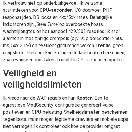
Ik vertrouw niet op onderbuikgevoel. Ik verzamel
statistieken voor
CPU-seconden
, I/O doorvoer, PHP
responstijden, DB locks en 4xx/5xx rates. Belangrijke
indicatoren zijn „
Steal Time
“op overboekte hosts,
wachtrijlengtes en het aandeel 429/503 reacties. Ik stel
alarmen in met zinnige drempels (bijv. 95e percentiel > 800
ms, 5xx > 1%) en evalueer gedurende weken
Trends
, geen
snapshots. Hierdoor kan ik sluipende knelpunten herkennen,
zoals wanneer cron taken 's nachts CPU-seconden opeten.
Veiligheid en
veiligheidslimieten
Ik vraag naar de WAF-regels en hun
Kosten
. Een te
agressieve ModSecurity-configuratie genereert valse
positieven en CPU-belasting. Snelheidslimieten beschermen
tegen bots, maar mogen legitieme crawlers en mobiele apps
niet vertragen. Ik controleer ook hoe de provider omgaat