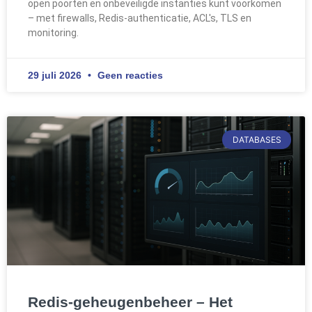
open poorten en onbeveiligde instanties kunt voorkomen
– met firewalls, Redis-authenticatie, ACL's, TLS en
monitoring.
29 juli 2026
Geen reacties
DATABASES
Redis-geheugenbeheer – Het