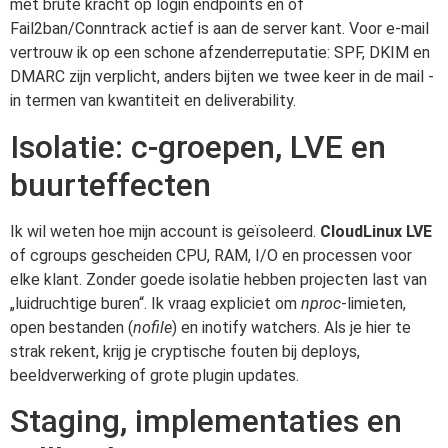
met brute kracht op login endpoints en of
Fail2ban/Conntrack actief is aan de server kant. Voor e-mail
vertrouw ik op een schone afzenderreputatie: SPF, DKIM en
DMARC zijn verplicht, anders bijten we twee keer in de mail -
in termen van kwantiteit en deliverability.
Isolatie: c-groepen, LVE en
buurteffecten
Ik wil weten hoe mijn account is geïsoleerd.
CloudLinux LVE
of cgroups gescheiden CPU, RAM, I/O en processen voor
elke klant. Zonder goede isolatie hebben projecten last van
„luidruchtige buren“. Ik vraag expliciet om
nproc
-limieten,
open bestanden (
nofile
) en inotify watchers. Als je hier te
strak rekent, krijg je cryptische fouten bij deploys,
beeldverwerking of grote plugin updates.
Staging, implementaties en