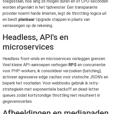
toegestaan, hoe lang ze mogen duren en of CPU-seconden
worden afgevlakt in het tijdvenster. Een transparante
provider noemt harde limieten, legt de throttling-logica uit
en biedt
planbaar
Upgrade stappen in plaats van
verrassingen op de rekening.
Headless, API's en
microservices
Headless front-ends en microservices verleggen grenzen.
Veel kleine API-aanroepen verhogen
RPS
en concurrentie
voor PHP-workers; ik consolideer verzoeken (batching),
activeer agressieve edge caches voor statische JSON's en
beperk het voorladen. Voor webhooks gebruik ik retry-
strategieën met exponentiële backoff en dead-letter
queues zodat kortstondige throttling niet resulteert in
gegevensverlies.
Afbeeldingen en mediapaden