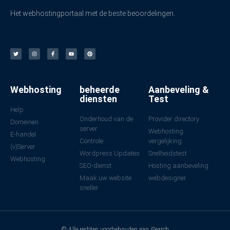
Het webhostingportaal met de beste beoordelingen.
Webhosting
beheerde
Aanbeveling &
diensten
Test
Help
Onderhoud van de
Provider directory
Domeinen
server
Webhosting
E-handel
Controle
vergelijking
(v)Server
Wordpress Updates
Snelheidstest
Webhosting
SEO-dienst
Hosting aanbeveling
Maak uw website
webdesigner
sneller
© Alle rechten voorbehouden aan iSearch