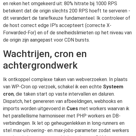
en reken het omgekeerd uit: 80% hitrate bij 1000 RPS
betekent dat de origin slechts 200 RPS hoeft te serveren -
dit verandert de tariefkeuze fundamenteel. Ik controleer of
de host correct edge IP's accepteert (correcte X-
Forwarded-For) en of de snelheidslimieten op het niveau van
de origin zijn aangepast voor CDN bursts.
Wachtrijen, cron en
achtergrondwerk
Ik ontkoppel complexe taken van webverzoeken. In plaats
van WP-Cron op verzoek, schakel ik een echte
Systeem
cron
, die taken start op vaste intervallen en daluren.
Dispatch, het genereren van afbeeldingen, webhooks en
imports worden uitgevoerd in
Cues
met workers waarvan ik
het parallellisme harmoniseer met PHP workers en DB-
verbindingen. Ik let op geheugenlekken in long-runners en
stel
max-uitvoering
- en
max-jobs
-parameter zodat werkers