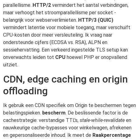
parallellisme.
HTTP/2
vermindert het aantal verbindingen,
maar verhoogt het stroomparallellisme per socket -
belangrijk voor webserverlimieten.
HTTP/3 (QUIC)
vermindert latentie voor mobiele toegang, maar verschuift
CPU-kosten door meer versleuteling. Ik vraag naar
ondersteunde cijfers (ECDSA vs. RSA), ALPN en
sessiehervatting. Een verkeerd ingestelde TLS setup kan
onverwachts leiden tot
CPU
hoewel PHP er onopvallend
uitziet.
CDN, edge caching en origin
offloading
Ik gebruik een CDN specifiek om Origin te beschermen tegen
belastingspieken.
bescherm
. De beslissende factor is de
cachestrategie: verstandige TTL's,
stale-while-revalidate
en
nauwkeurige cache-bypasses voor winkelwagen, afrekenen
en gepersonaliseerde inhoud. Ik meet de
Raakpercentage