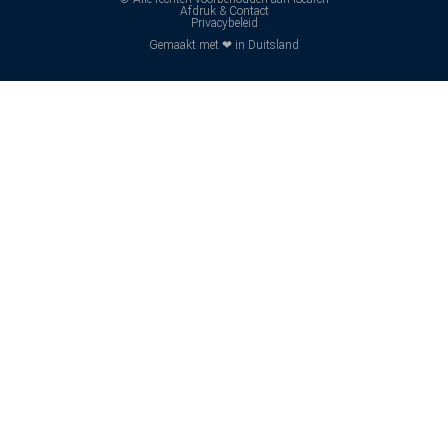
Afdruk & Contact
Privacybeleid
Gemaakt met ❤ in Duitsland