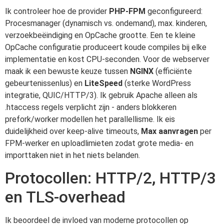
Ik controleer hoe de provider
PHP-FPM
geconfigureerd:
Procesmanager (dynamisch vs. ondemand), max. kinderen,
verzoekbeëindiging en OpCache grootte. Een te kleine
OpCache configuratie produceert koude compiles bij elke
implementatie en kost CPU-seconden. Voor de webserver
maak ik een bewuste keuze tussen
NGINX
(efficiënte
gebeurtenissenlus) en
LiteSpeed
(sterke WordPress
integratie, QUIC/HTTP/3). Ik gebruik Apache alleen als
.htaccess regels verplicht zijn - anders blokkeren
prefork/worker modellen het parallellisme. Ik eis
duidelijkheid over keep-alive timeouts,
Max aanvragen
per
FPM-werker en uploadlimieten zodat grote media- en
importtaken niet in het niets belanden.
Protocollen: HTTP/2, HTTP/3
en TLS-overhead
Ik beoordeel de invloed van moderne protocollen op