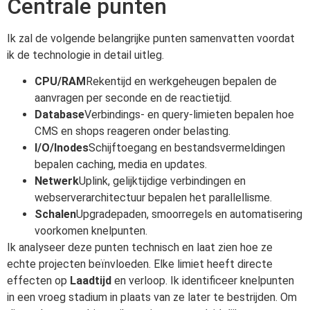
Centrale punten
Ik zal de volgende belangrijke punten samenvatten voordat
ik de technologie in detail uitleg.
CPU/RAM
Rekentijd en werkgeheugen bepalen de
aanvragen per seconde en de reactietijd.
Database
Verbindings- en query-limieten bepalen hoe
CMS en shops reageren onder belasting.
I/O/Inodes
Schijftoegang en bestandsvermeldingen
bepalen caching, media en updates.
Netwerk
Uplink, gelijktijdige verbindingen en
webserverarchitectuur bepalen het parallellisme.
Schalen
Upgradepaden, smoorregels en automatisering
voorkomen knelpunten.
Ik analyseer deze punten technisch en laat zien hoe ze
echte projecten beïnvloeden. Elke limiet heeft directe
effecten op
Laadtijd
en verloop. Ik identificeer knelpunten
in een vroeg stadium in plaats van ze later te bestrijden. Om