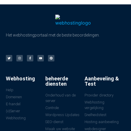
Het webhostingportaal met de beste beoordelingen.
Webhosting
beheerde
Aanbeveling &
diensten
Test
Help
Onderhoud van de
Provider directory
Domeinen
server
Webhosting
E-handel
Controle
vergelijking
(v)Server
Wordpress Updates
Snelheidstest
Webhosting
SEO-dienst
Hosting aanbeveling
Maak uw website
webdesigner