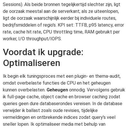
Sessions). Als beide bronnen tegelijkertijd slechter zijn, ligt
de oorzaak meestal aan de serverkant; als ze uiteenlopen,
ligt de oorzaak waarschijnlijk eerder bij individuele routes,
bedrijfsmiddelen of regio's. KPI set: TTFB, p95 latency, error
rate, cache hit rate, CPU throttling time, RAM gebruikt per
worker, I/O throughput/IOPS.
Voordat ik upgrade:
Optimaliseren
Ik begin elk tuningsproces met een plugin- en thema-audit,
omdat overbelaste functies de CPU en het geheugen
kunnen overbelasten.
Geheugen
onnodig. Vervolgens gebruik
ik full-page cache, object cache en browser caching zodat
queries geen dure databaserondes vereisen. In de database
verwijder ik ballast zoals oude revisies, tijdelijke
vermeldingen en ontbrekende indices zodat query's veel
sneller lopen. Ik optimaliseer media met behulp van