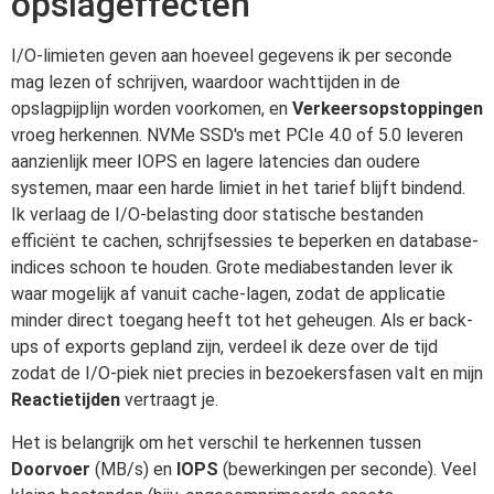
opslageffecten
I/O-limieten geven aan hoeveel gegevens ik per seconde
mag lezen of schrijven, waardoor wachttijden in de
opslagpijplijn worden voorkomen, en
Verkeersopstoppingen
vroeg herkennen. NVMe SSD's met PCIe 4.0 of 5.0 leveren
aanzienlijk meer IOPS en lagere latencies dan oudere
systemen, maar een harde limiet in het tarief blijft bindend.
Ik verlaag de I/O-belasting door statische bestanden
efficiënt te cachen, schrijfsessies te beperken en database-
indices schoon te houden. Grote mediabestanden lever ik
waar mogelijk af vanuit cache-lagen, zodat de applicatie
minder direct toegang heeft tot het geheugen. Als er back-
ups of exports gepland zijn, verdeel ik deze over de tijd
zodat de I/O-piek niet precies in bezoekersfasen valt en mijn
Reactietijden
vertraagt je.
Het is belangrijk om het verschil te herkennen tussen
Doorvoer
(MB/s) en
IOPS
(bewerkingen per seconde). Veel