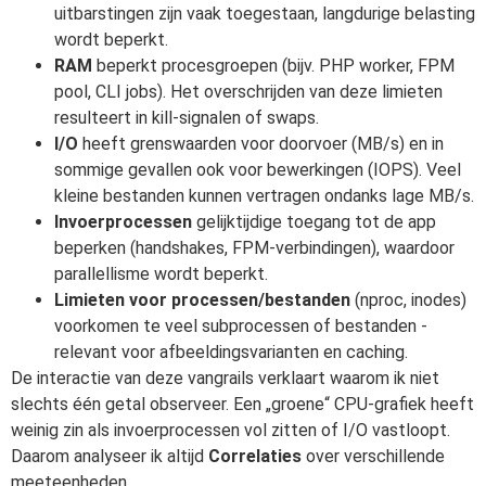
uitbarstingen zijn vaak toegestaan, langdurige belasting
wordt beperkt.
RAM
beperkt procesgroepen (bijv. PHP worker, FPM
pool, CLI jobs). Het overschrijden van deze limieten
resulteert in kill-signalen of swaps.
I/O
heeft grenswaarden voor doorvoer (MB/s) en in
sommige gevallen ook voor bewerkingen (IOPS). Veel
kleine bestanden kunnen vertragen ondanks lage MB/s.
Invoerprocessen
gelijktijdige toegang tot de app
beperken (handshakes, FPM-verbindingen), waardoor
parallellisme wordt beperkt.
Limieten voor processen/bestanden
(nproc, inodes)
voorkomen te veel subprocessen of bestanden -
relevant voor afbeeldingsvarianten en caching.
De interactie van deze vangrails verklaart waarom ik niet
slechts één getal observeer. Een „groene“ CPU-grafiek heeft
weinig zin als invoerprocessen vol zitten of I/O vastloopt.
Daarom analyseer ik altijd
Correlaties
over verschillende
meeteenheden.