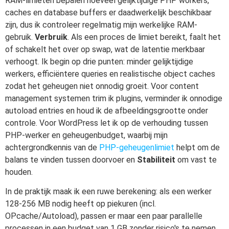
RAM-limieten bepalen hoeveel gelijktijdige PHP workers,
caches en database buffers er daadwerkelijk beschikbaar
zijn, dus ik controleer regelmatig mijn werkelijke RAM-
gebruik.
Verbruik
. Als een proces de limiet bereikt, faalt het
of schakelt het over op swap, wat de latentie merkbaar
verhoogt. Ik begin op drie punten: minder gelijktijdige
werkers, efficiëntere queries en realistische object caches
zodat het geheugen niet onnodig groeit. Voor content
management systemen trim ik plugins, verminder ik onnodige
autoload entries en houd ik de afbeeldingsgrootte onder
controle. Voor WordPress let ik op de verhouding tussen
PHP-werker en geheugenbudget, waarbij mijn
achtergrondkennis van de
PHP-geheugenlimiet
helpt om de
balans te vinden tussen doorvoer en
Stabiliteit
om vast te
houden.
In de praktijk maak ik een ruwe berekening: als een werker
128-256 MB nodig heeft op piekuren (incl.
OPcache/Autoload), passen er maar een paar parallelle
processen in een budget van 1 GB zonder risico's te nemen.