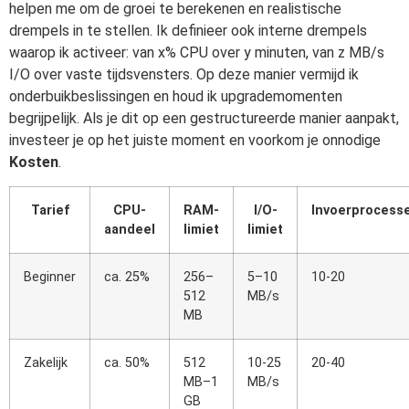
helpen me om de groei te berekenen en realistische
drempels in te stellen. Ik definieer ook interne drempels
waarop ik activeer: van x% CPU over y minuten, van z MB/s
I/O over vaste tijdsvensters. Op deze manier vermijd ik
onderbuikbeslissingen en houd ik upgrademomenten
begrijpelijk. Als je dit op een gestructureerde manier aanpakt,
investeer je op het juiste moment en voorkom je onnodige
Kosten
.
Tarief
CPU-
RAM-
I/O-
Invoerprocess
aandeel
limiet
limiet
Beginner
ca. 25%
256–
5–10
10-20
512
MB/s
MB
Zakelijk
ca. 50%
512
10-25
20-40
MB–1
MB/s
GB