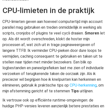
CPU-limieten in de praktijk
CPU-limieten geven aan hoeveel computertijd mijn account
parallel mag gebruiken en treden onmiddellijk in werking als
scripts, cronjobs of plugins te veel cycli draaien.
Smoren
let
op. Als dit wordt overschreden, klokt de hoster mijn
processen af, wat zich uit in trage paginaweergaven of
langere TTFB. Ik verminder CPU-pieken door dure loops te
vermijden, caching consequent te gebruiken en taken uit te
stellen naar tijden met minder bezoekers. Een blik op
logbestanden en paneelgrafieken laat me zien of individuele
verzoeken of terugkerende taken de oorzaak zijn. Als ik
preciezer wil begrijpen hoe ik knelpunten kan herkennen en
elimineren, gebruik ik praktische tips op
CPU-herkenning
, om
mijn afstemming gericht af te stemmen
Tips
uitlijnen.
Ik vertrouw ook op efficiënte runtime-omgevingen: de
huidige PHP-versies leveren aanzienlijk betere prestaties en