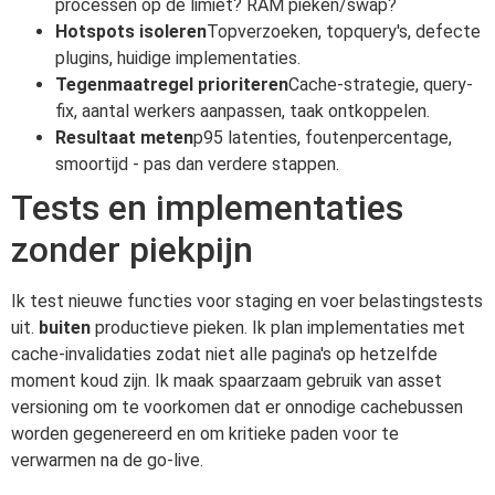
processen op de limiet? RAM pieken/swap?
Hotspots isoleren
Topverzoeken, topquery's, defecte
plugins, huidige implementaties.
Tegenmaatregel prioriteren
Cache-strategie, query-
fix, aantal werkers aanpassen, taak ontkoppelen.
Resultaat meten
p95 latenties, foutenpercentage,
smoortijd - pas dan verdere stappen.
Tests en implementaties
zonder piekpijn
Ik test nieuwe functies voor staging en voer belastingstests
uit.
buiten
productieve pieken. Ik plan implementaties met
cache-invalidaties zodat niet alle pagina's op hetzelfde
moment koud zijn. Ik maak spaarzaam gebruik van asset
versioning om te voorkomen dat er onnodige cachebussen
worden gegenereerd en om kritieke paden voor te
verwarmen na de go-live.