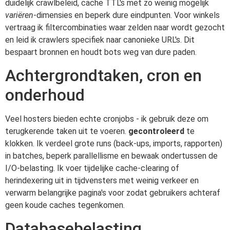
duidelijk crawlbeleid, cache TTL's met zo weinig mogelijk
variëren
-dimensies en beperk dure eindpunten. Voor winkels
vertraag ik filtercombinaties waar zelden naar wordt gezocht
en leid ik crawlers specifiek naar canonieke URL's. Dit
bespaart bronnen en houdt bots weg van dure paden.
Achtergrondtaken, cron en
onderhoud
Veel hosters bieden echte cronjobs - ik gebruik deze om
terugkerende taken uit te voeren.
gecontroleerd
te
klokken. Ik verdeel grote runs (back-ups, imports, rapporten)
in batches, beperk parallellisme en bewaak ondertussen de
I/O-belasting. Ik voer tijdelijke cache-clearing of
herindexering uit in tijdvensters met weinig verkeer en
verwarm belangrijke pagina's voor zodat gebruikers achteraf
geen koude caches tegenkomen.
Databasebelasting