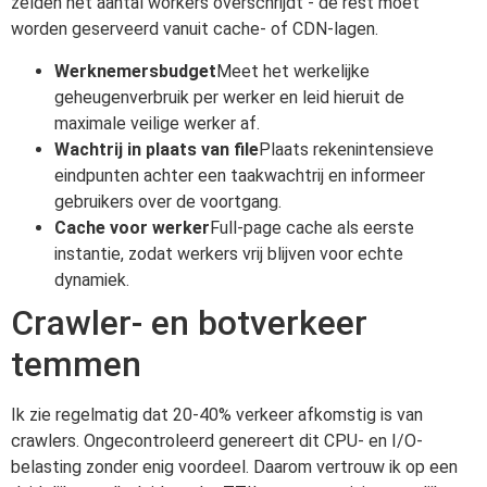
zelden het aantal workers overschrijdt - de rest moet
worden geserveerd vanuit cache- of CDN-lagen.
Werknemersbudget
Meet het werkelijke
geheugenverbruik per werker en leid hieruit de
maximale veilige werker af.
Wachtrij in plaats van file
Plaats rekenintensieve
eindpunten achter een taakwachtrij en informeer
gebruikers over de voortgang.
Cache voor werker
Full-page cache als eerste
instantie, zodat werkers vrij blijven voor echte
dynamiek.
Crawler- en botverkeer
temmen
Ik zie regelmatig dat 20-40% verkeer afkomstig is van
crawlers. Ongecontroleerd genereert dit CPU- en I/O-
belasting zonder enig voordeel. Daarom vertrouw ik op een