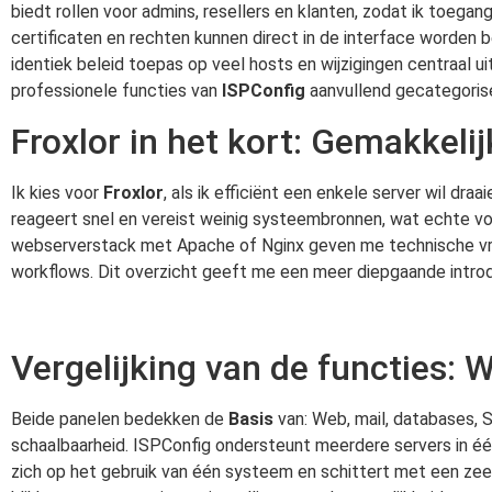
biedt rollen voor admins, resellers en klanten, zodat ik toegan
certificaten en rechten kunnen direct in de interface worden be
identiek beleid toepas op veel hosts en wijzigingen centraal ui
professionele functies van
ISPConfig
aanvullend gecategoris
Froxlor in het kort: Gemakkelij
Ik kies voor
Froxlor
, als ik efficiënt een enkele server wil dr
reageert snel en vereist weinig systeembronnen, wat echte vo
webserverstack met Apache of Nginx geven me technische vrijh
workflows. Dit overzicht geeft me een meer diepgaande intro
Vergelijking van de functies: 
Beide panelen bedekken de
Basis
van: Web, mail, databases, S
schaalbaarheid. ISPConfig ondersteunt meerdere servers in één i
zich op het gebruik van één systeem en schittert met een zeer