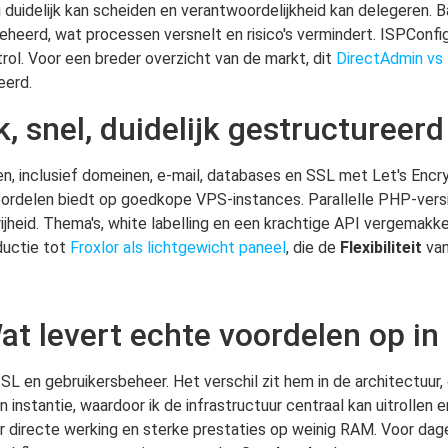
g duidelijk kan scheiden en verantwoordelijkheid kan delegeren. 
heerd, wat processen versnelt en risico's vermindert. ISPConfig 
trol. Voor een breder overzicht van de markt, dit
DirectAdmin vs 
eerd.
k, snel, duidelijk gestructureerd
aaien, inclusief domeinen, e-mail, databases en SSL met Let's Encr
ordelen biedt op goedkope VPS-instances. Parallelle PHP-versi
eid. Thema's, white labelling en een krachtige API vergemakkel
ductie tot
Froxlor als lichtgewicht paneel
, die de
Flexibiliteit
van
Wat levert echte voordelen op i
SL en gebruikersbeheer. Het verschil zit hem in de architectuur
nstantie, waardoor ik de infrastructuur centraal kan uitrollen en
 directe werking en sterke prestaties op weinig RAM. Voor dageli