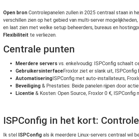
Open bron
Controlepanelen zullen in 2025 centraal staan in he
verschillen zien op het gebied van multi-server mogelijkheden
en laat zien met welke setup beheerders, bureaus en hostingpr
Flexibiliteit
te verliezen.
Centrale punten
Meerdere servers
vs. enkelvoudig: ISPConfig schaalt ce
Gebruikersinterface
Froxlor ziet er slank uit, ISPConfi
Automatisering
ISPConfig met auto-installateurs, Froxl
Beveiliging
& Prestaties: Beide panelen rijpen door ac
Licentie
& Kosten: Open Source, Froxlor 0 €, ISPConfig 
ISPConfig in het kort: Contro
Ik stel
ISPConfig
als ik meerdere Linux-servers centraal wil b