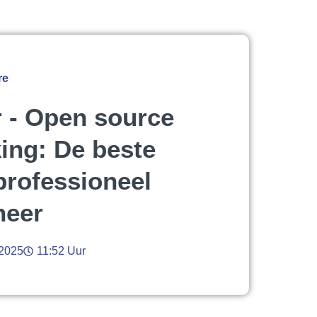
re
r - Open source
king: De beste
professioneel
heer
2025
11:52 Uur