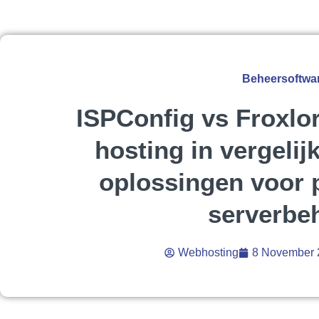
Beheersoftwa
ISPConfig vs Froxlo
hosting in vergelij
oplossingen voor 
serverbe
Webhosting
8 November 