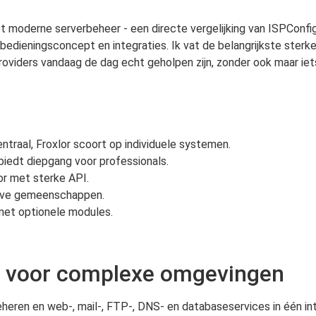
t moderne serverbeheer - een directe vergelijking van ISPConfig 
, bedieningsconcept en integraties. Ik vat de belangrijkste ster
oviders vandaag de dag echt geholpen zijn, zonder ook maar iet
ntraal, Froxlor scoort op individuele systemen.
g biedt diepgang voor professionals.
or met sterke API.
tieve gemeenschappen.
met optionele modules.
le voor complexe omgevingen
eheren en web-, mail-, FTP-, DNS- en databaseservices in één in