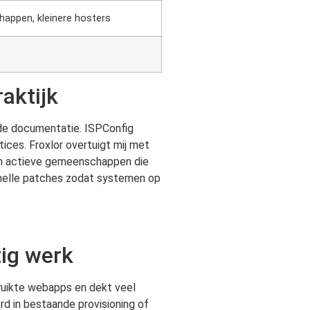
chappen, kleinere hosters
aktijk
 de documentatie. ISPConfig
ices. Froxlor overtuigt mij met
 van actieve gemeenschappen die
n snelle patches zodat systemen op
tig werk
bruikte webapps en dekt veel
rd in bestaande provisioning of