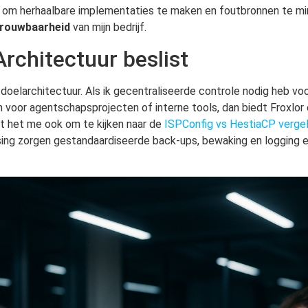
ts om herhaalbare implementaties te maken en foutbronnen te mi
rouwbaarheid
van mijn bedrijf.
Architectuur beslist
e doelarchitectuur. Als ik gecentraliseerde controle nodig heb vo
n voor agentschapsprojecten of interne tools, dan biedt Froxlor e
pt het me ook om te kijken naar de
ISPConfig vs HestiaCP vergeli
sing zorgen gestandaardiseerde back-ups, bewaking en logging 