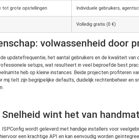
 tot grote opstellingen
Individuele gebruikers, agents
Volledig gratis (0 €)
eenschap: volwassenheid door pr
 de updatefrequentie, het aantal gebruikers en de kwaliteit van
fessionele setups, wat resulteert in veel beproefde best pract
speelruimte heb op kleine instances. Beide projecten profiteren
or mij telt zijn begrijpelijke defaults, duidelijk rechtenbeheer e
n.
: Snelheid wint het van handma
. ISPConfig wordt geleverd met handige installers voor veelge
t hiervoor een krachtige API en kan eenvoudig worden geïntegree