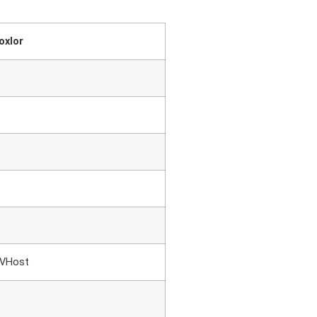
oxlor
r VHost