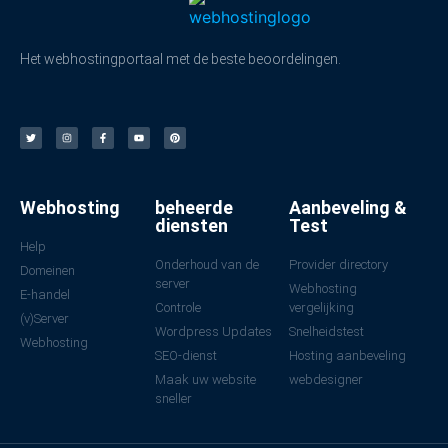
Het webhostingportaal met de beste beoordelingen.
Webhosting
beheerde
Aanbeveling &
diensten
Test
Help
Onderhoud van de
Provider directory
Domeinen
server
Webhosting
E-handel
Controle
vergelijking
(v)Server
Wordpress Updates
Snelheidstest
Webhosting
SEO-dienst
Hosting aanbeveling
Maak uw website
webdesigner
sneller