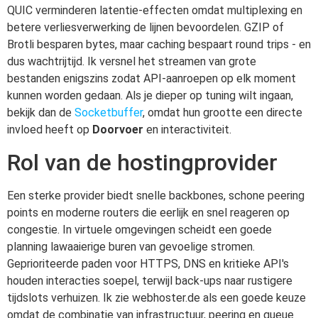
QUIC verminderen latentie-effecten omdat multiplexing en
betere verliesverwerking de lijnen bevoordelen. GZIP of
Brotli besparen bytes, maar caching bespaart round trips - en
dus wachtrijtijd. Ik versnel het streamen van grote
bestanden enigszins zodat API-aanroepen op elk moment
kunnen worden gedaan. Als je dieper op tuning wilt ingaan,
bekijk dan de
Socketbuffer
, omdat hun grootte een directe
invloed heeft op
Doorvoer
en interactiviteit.
Rol van de hostingprovider
Een sterke provider biedt snelle backbones, schone peering
points en moderne routers die eerlijk en snel reageren op
congestie. In virtuele omgevingen scheidt een goede
planning lawaaierige buren van gevoelige stromen.
Geprioriteerde paden voor HTTPS, DNS en kritieke API's
houden interacties soepel, terwijl back-ups naar rustigere
tijdslots verhuizen. Ik zie webhoster.de als een goede keuze
omdat de combinatie van infrastructuur, peering en queue