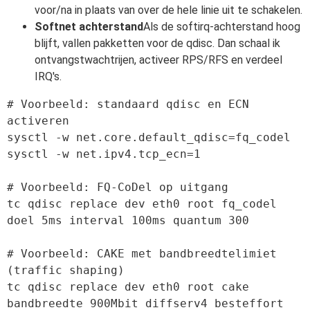
voor/na in plaats van over de hele linie uit te schakelen.
Softnet achterstand
Als de softirq-achterstand hoog
blijft, vallen pakketten voor de qdisc. Dan schaal ik
ontvangstwachtrijen, activeer RPS/RFS en verdeel
IRQ's.
# Voorbeeld: standaard qdisc en ECN 
activeren

sysctl -w net.core.default_qdisc=fq_codel

sysctl -w net.ipv4.tcp_ecn=1

# Voorbeeld: FQ-CoDel op uitgang

tc qdisc replace dev eth0 root fq_codel 
doel 5ms interval 100ms quantum 300

# Voorbeeld: CAKE met bandbreedtelimiet 
(traffic shaping)

tc qdisc replace dev eth0 root cake 
bandbreedte 900Mbit diffserv4 besteffort