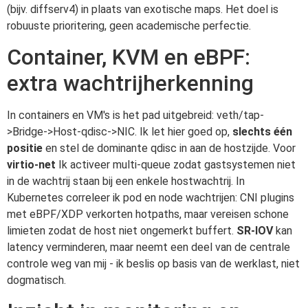
(bijv. diffserv4) in plaats van exotische maps. Het doel is
robuuste prioritering, geen academische perfectie.
Container, KVM en eBPF:
extra wachtrijherkenning
In containers en VM's is het pad uitgebreid: veth/tap-
>Bridge->Host-qdisc->NIC. Ik let hier goed op,
slechts één
positie
en stel de dominante qdisc in aan de hostzijde. Voor
virtio-net
Ik activeer multi-queue zodat gastsystemen niet
in de wachtrij staan bij een enkele hostwachtrij. In
Kubernetes correleer ik pod en node wachtrijen: CNI plugins
met eBPF/XDP verkorten hotpaths, maar vereisen schone
limieten zodat de host niet ongemerkt buffert.
SR-IOV
kan
latency verminderen, maar neemt een deel van de centrale
controle weg van mij - ik beslis op basis van de werklast, niet
dogmatisch.