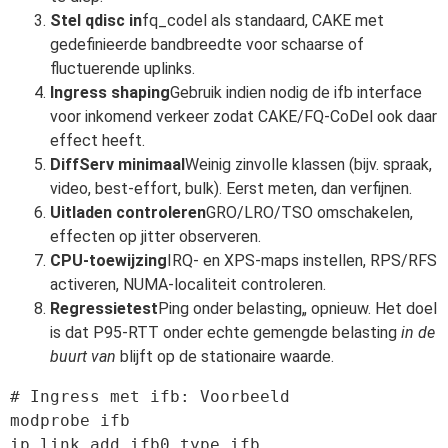
Stel qdisc in
fq_codel als standaard, CAKE met
gedefinieerde bandbreedte voor schaarse of
fluctuerende uplinks.
Ingress shaping
Gebruik indien nodig de ifb interface
voor inkomend verkeer zodat CAKE/FQ-CoDel ook daar
effect heeft.
DiffServ minimaal
Weinig zinvolle klassen (bijv. spraak,
video, best-effort, bulk). Eerst meten, dan verfijnen.
Uitladen controleren
GRO/LRO/TSO omschakelen,
effecten op jitter observeren.
CPU-toewijzing
IRQ- en XPS-maps instellen, RPS/RFS
activeren, NUMA-localiteit controleren.
Regressietest
Ping onder belasting„ opnieuw. Het doel
is dat P95-RTT onder echte gemengde belasting
in de
buurt van
blijft op de stationaire waarde.
# Ingress met ifb: Voorbeeld

modprobe ifb

ip link add ifb0 type ifb
