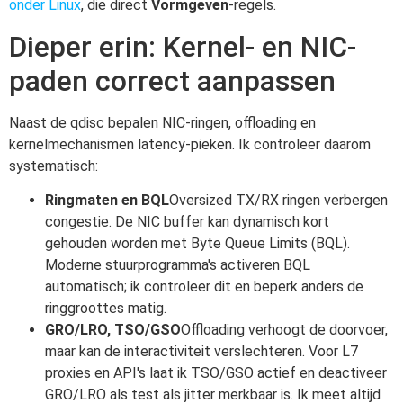
onder Linux
, die direct
Vormgeven
-regels.
Dieper erin: Kernel- en NIC-
paden correct aanpassen
Naast de qdisc bepalen NIC-ringen, offloading en
kernelmechanismen latency-pieken. Ik controleer daarom
systematisch:
Ringmaten en BQL
Oversized TX/RX ringen verbergen
congestie. De NIC buffer kan dynamisch kort
gehouden worden met Byte Queue Limits (BQL).
Moderne stuurprogramma's activeren BQL
automatisch; ik controleer dit en beperk anders de
ringgroottes matig.
GRO/LRO, TSO/GSO
Offloading verhoogt de doorvoer,
maar kan de interactiviteit verslechteren. Voor L7
proxies en API's laat ik TSO/GSO actief en deactiveer
GRO/LRO als test als jitter merkbaar is. Ik meet altijd