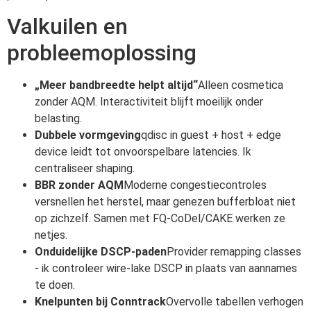
Valkuilen en
probleemoplossing
„Meer bandbreedte helpt altijd“
Alleen cosmetica
zonder AQM. Interactiviteit blijft moeilijk onder
belasting.
Dubbele vormgeving
qdisc in guest + host + edge
device leidt tot onvoorspelbare latencies. Ik
centraliseer shaping.
BBR zonder AQM
Moderne congestiecontroles
versnellen het herstel, maar genezen bufferbloat niet
op zichzelf. Samen met FQ-CoDel/CAKE werken ze
netjes.
Onduidelijke DSCP-paden
Provider remapping classes
- ik controleer wire-lake DSCP in plaats van aannames
te doen.
Knelpunten bij Conntrack
Overvolle tabellen verhogen