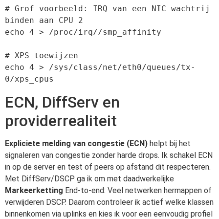
# Grof voorbeeld: IRQ van een NIC wachtrij 
binden aan CPU 2

echo 4 > /proc/irq//smp_affinity

# XPS toewijzen

echo 4 > /sys/class/net/eth0/queues/tx-
0/xps_cpus
ECN, DiffServ en
providerrealiteit
Expliciete melding van congestie (ECN)
helpt bij het
signaleren van congestie zonder harde drops. Ik schakel ECN
in op de server en test of peers op afstand dit respecteren.
Met DiffServ/DSCP ga ik om met daadwerkelijke
Markeerketting
End-to-end: Veel netwerken hermappen of
verwijderen DSCP. Daarom controleer ik actief welke klassen
binnenkomen via uplinks en kies ik voor een eenvoudig profiel