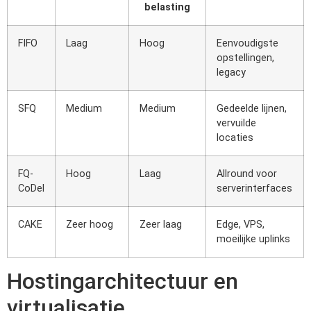
belasting
FIFO
Laag
Hoog
Eenvoudigste
opstellingen,
legacy
SFQ
Medium
Medium
Gedeelde lijnen,
vervuilde
locaties
FQ-
Hoog
Laag
Allround voor
CoDel
serverinterfaces
CAKE
Zeer hoog
Zeer laag
Edge, VPS,
moeilijke uplinks
Hostingarchitectuur en
virtualisatie