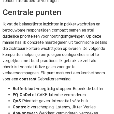
zonder interacties te vertragen.
Centrale punten
Ik vat de belangrijkste inzichten in pakketwachtrijen en
betrouwbare responstijden compact samen en stel
duidelijke prioriteiten voor hostingomgevingen. Op deze
manier haal ik concrete maatregelen uit technische details
die zichtbaar kortere wachttijden opleveren. De volgende
kernpunten helpen je om je eigen configuraties snel te
vergelijken met best practices. Ik gebruik ze zelf als
checklist voordat ik live ga en voor grote
verkeerscampagnes. Elk punt markeert een kernhefboom
voor een
constant
Gebruikerservaring.
Bufferbloat
vroegtijdig stoppen: Beperk de buffer
FQ-CoDel
of CAKE: latentie verminderen
QoS
Prioriteit geven: Interactief vóór bulk
Controle
verscherping: Latency, Jitter, Verlies
App-ontwerp
Werklast verminderen: verzoeken