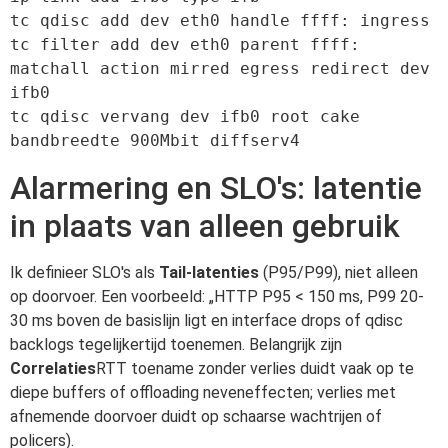
tc qdisc add dev eth0 handle ffff: ingress

tc filter add dev eth0 parent ffff: 
matchall action mirred egress redirect dev 
ifb0

tc qdisc vervang dev ifb0 root cake 
bandbreedte 900Mbit diffserv4
Alarmering en SLO's: latentie
in plaats van alleen gebruik
Ik definieer SLO's als
Tail-latenties
(P95/P99), niet alleen
op doorvoer. Een voorbeeld: „HTTP P95 < 150 ms, P99 20-
30 ms boven de basislijn ligt en interface drops of qdisc
backlogs tegelijkertijd toenemen. Belangrijk zijn
Correlaties
RTT toename zonder verlies duidt vaak op te
diepe buffers of offloading neveneffecten; verlies met
afnemende doorvoer duidt op schaarse wachtrijen of
policers).