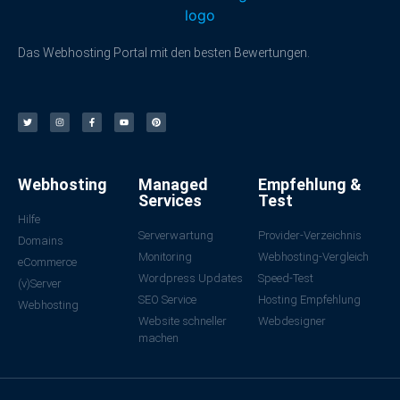
Das Webhosting Portal mit den besten Bewertungen.
Webhosting
Managed
Empfehlung &
Services
Test
Hilfe
Serverwartung
Provider-Verzeichnis
Domains
Monitoring
Webhosting-Vergleich
eCommerce
Wordpress Updates
Speed-Test
(v)Server
SEO Service
Hosting Empfehlung
Webhosting
Website schneller
Webdesigner
machen